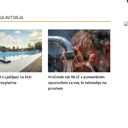
EGA AVTORJA
 v Ljubljani: ta štiri
Vročinski val: NIJZ s pomembnim
rezplačna
opozorilom za vse, ki telovadijo na
prostem