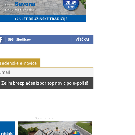
593
Sledilcev
VŠEČKAJ
Tedenske e-novice
Sponzorirano