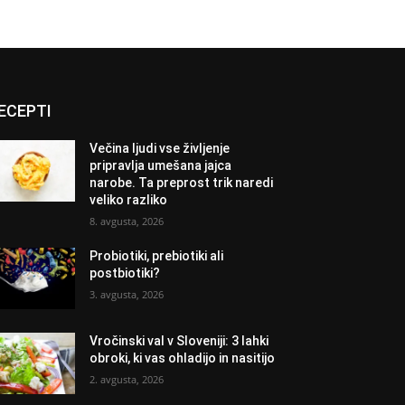
ECEPTI
Večina ljudi vse življenje
pripravlja umešana jajca
narobe. Ta preprost trik naredi
veliko razliko
8. avgusta, 2026
Probiotiki, prebiotiki ali
postbiotiki?
3. avgusta, 2026
Vročinski val v Sloveniji: 3 lahki
obroki, ki vas ohladijo in nasitijo
2. avgusta, 2026