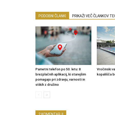
PODOBNI ČLANKI
PRIKAŽI VEČ ČLANKOV T
Pametni telefon po 50. letu: 8
Vročinski val
brezplačnih aplikacij, ki starejšim
kopališča b
pomagajo pri zdravju, varnosti in
stikih z družino
2 KOMENTARJI