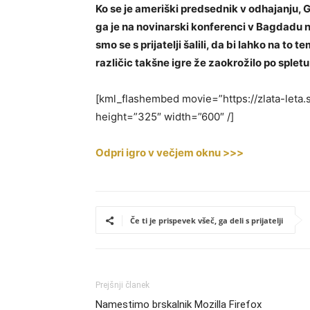
Ko se je ameriški predsednik v odhajanju, 
ga je na novinarski konferenci v Bagdadu ne
smo se s prijatelji šalili, da bi lahko na to 
različic takšne igre že zaokrožilo po splet
[kml_flashembed movie=”https://zlata-leta.
height=”325″ width=”600″ /]
Odpri igro v večjem oknu >>>
Če ti je prispevek všeč, ga deli s prijatelji
Prejšnji članek
Namestimo brskalnik Mozilla Firefox