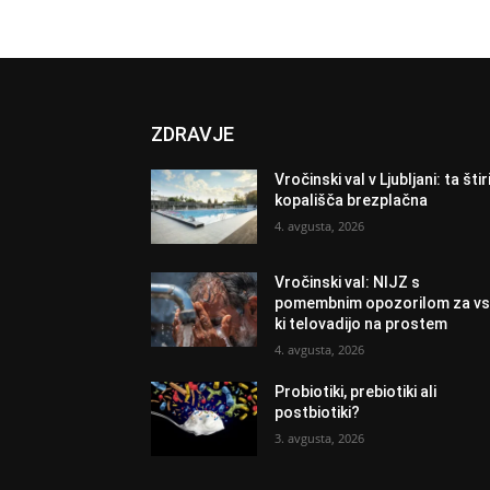
ZDRAVJE
Vročinski val v Ljubljani: ta štir
kopališča brezplačna
4. avgusta, 2026
Vročinski val: NIJZ s
pomembnim opozorilom za vs
ki telovadijo na prostem
4. avgusta, 2026
Probiotiki, prebiotiki ali
postbiotiki?
3. avgusta, 2026