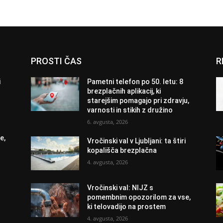
PROSTI ČAS
R
i
Pametni telefon po 50. letu: 8
brezplačnih aplikacij, ki
starejšim pomagajo pri zdravju,
varnosti in stikih z družino
6. avgusta, 2026
e,
Vročinski val v Ljubljani: ta štiri
kopališča brezplačna
4. avgusta, 2026
Vročinski val: NIJZ s
pomembnim opozorilom za vse,
ki telovadijo na prostem
4. avgusta, 2026