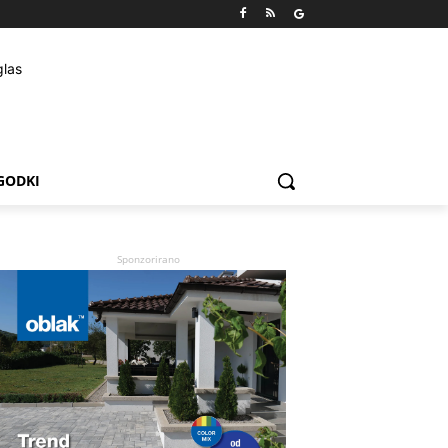
GODKI
Sponzorirano