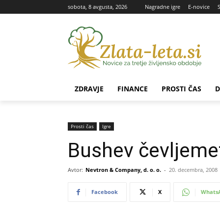
sobota, 8 avgusta, 2026
Nagradne igre
E-novice
ZDRAVJE
FINANCE
PROSTI ČAS
D
Prosti čas
Igre
Bushev čevljeme
Avtor:
Nevtron & Company, d. o. o.
-
20. decembra, 2008
Facebook
X
Whats