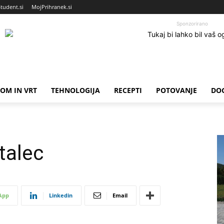
Student.si
MojPrihranek.si
Sponzorirano
OM IN VRT
TEHNOLOGIJA
RECEPTI
POTOVANJE
DO
talec
App
Linkedin
Email