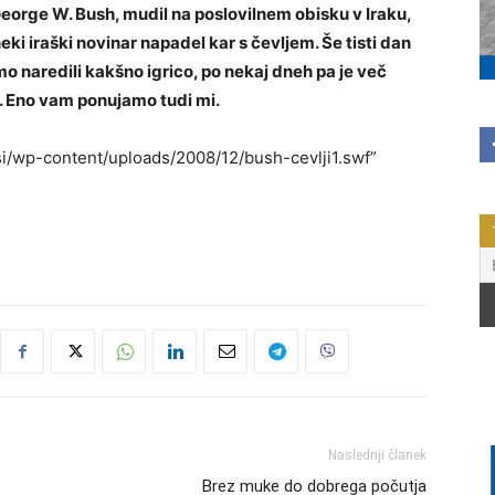
George W. Bush, mudil na poslovilnem obisku v Iraku,
ki iraški novinar napadel kar s čevljem. Še tisti dan
temo naredili kakšno igrico, po nekaj dneh pa je več
u. Eno vam ponujamo tudi mi.
si/wp-content/uploads/2008/12/bush-cevlji1.swf”
Naslednji članek
Brez muke do dobrega počutja