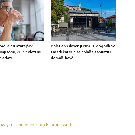
acije pri starejših:
Poletje v Sloveniji 2026: 8 dogodkov,
imptomi, ki jih poleti ne
zaradi katerih se splača zapustiti
gledati
domači kavč
ow your comment data is processed.