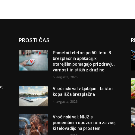
PROSTI ČAS
R
i
Pametni telefon po 50. letu: 8
brezplačnih aplikacij, ki
starejšim pomagajo pri zdravju,
varnosti in stikih z družino
6. avgusta, 2026
e,
Vročinski val v Ljubljani: ta štiri
kopališča brezplačna
4. avgusta, 2026
Vročinski val: NIJZ s
pomembnim opozorilom za vse,
ki telovadijo na prostem