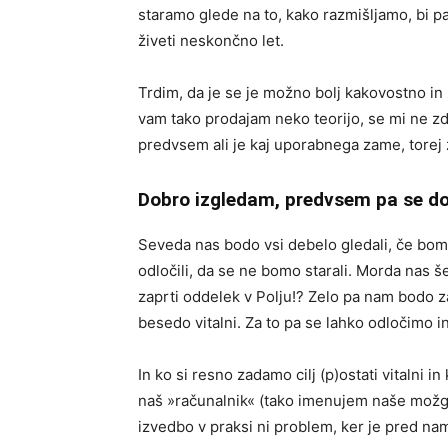
staramo glede na to, kako razmišljamo, bi p
živeti neskončno let.
Trdim, da je se je možno bolj kakovostno in 
vam tako prodajam neko teorijo, se mi ne zdi
predvsem ali je kaj uporabnega zame, torej 
Dobro izgledam, predvsem pa se d
Seveda nas bodo vsi debelo gledali, če bomo
odločili, da se ne bomo starali. Morda nas š
zaprti oddelek v Polju!? Zelo pa nam bodo zav
besedo vitalni. Za to pa se lahko odločimo i
In ko si resno zadamo cilj (p)ostati vitalni i
naš »računalnik« (tako imenujem naše možga
izvedbo v praksi ni problem, ker je pred nam