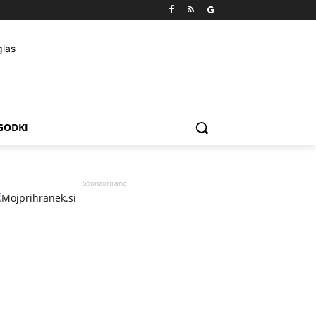
GODKI
Sponzorirano