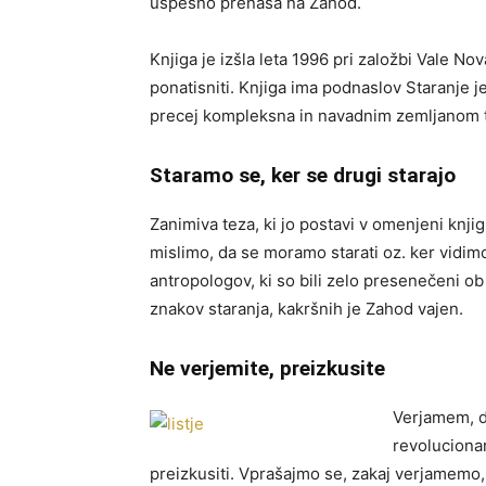
uspešno prenaša na Zahod.
Knjiga je izšla leta 1996 pri založbi Vale No
ponatisniti. Knjiga ima podnaslov Staranje j
precej kompleksna in navadnim zemljanom t
Staramo se, ker se drugi starajo
Zanimiva teza, ki jo postavi v omenjeni knjig
mislimo, da se moramo starati oz. ker vidimo
antropologov, ki so bili zelo presenečeni ob 
znakov staranja, kakršnih je Zahod vajen.
Ne verjemite, preizkusite
Verjamem, d
revolucionar
preizkusiti. Vprašajmo se, zakaj verjamemo, 