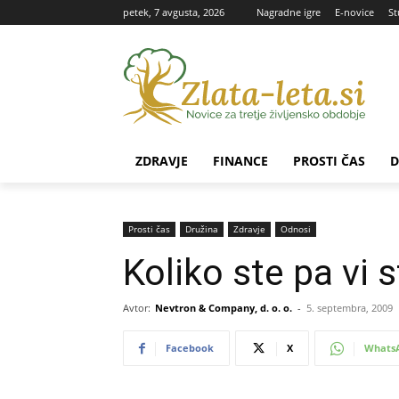
petek, 7 avgusta, 2026
Nagradne igre
E-novice
St
ZDRAVJE
FINANCE
PROSTI ČAS
D
Prosti čas
Družina
Zdravje
Odnosi
Koliko ste pa vi s
Avtor:
Nevtron & Company, d. o. o.
-
5. septembra, 2009
Facebook
X
Whats