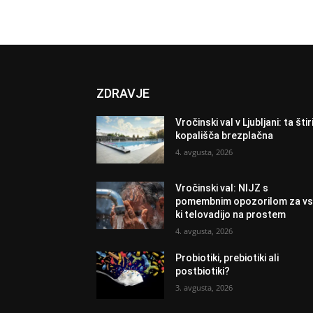
ZDRAVJE
Vročinski val v Ljubljani: ta štir
kopališča brezplačna
4. avgusta, 2026
Vročinski val: NIJZ s
pomembnim opozorilom za vs
ki telovadijo na prostem
4. avgusta, 2026
Probiotiki, prebiotiki ali
postbiotiki?
3. avgusta, 2026