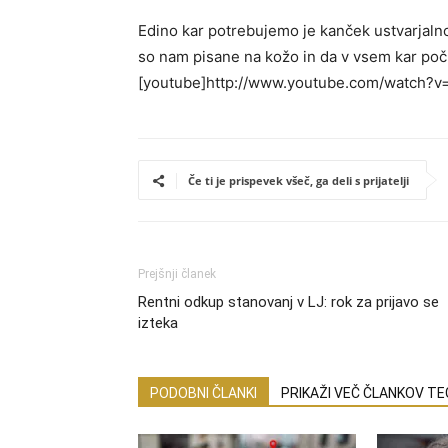
Edino kar potrebujemo je kanček ustvarjalnos
so nam pisane na kožo in da v vsem kar poč
[youtube]http://www.youtube.com/watch?
Če ti je prispevek všeč, ga deli s prijatelji
Prejšnji članek
Rentni odkup stanovanj v LJ: rok za prijavo se
izteka
PODOBNI ČLANKI
PRIKAŽI VEČ ČLANKOV T