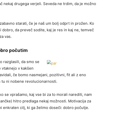
ač nekaj drugega verjeli. Seveda ne trdim, da je možno
zabavno starati, če je naš um bolj odprt in prožen. Ko
 dobro, da preveč sodite, kaj je res in kaj ne, temveč
za vas.
obro počutim
 razglasili, da smo se
e vtaknejo v kakšen
idali, če bomo nasmejani, pozitivni, fit ali z eno
n tu ni nobene revolucionarnosti.
n ko se vprašamo, kaj vse bi za to morali narediti, nam
nčke) hitro predlaga nekaj možnosti. Motivacija za
i enkraten cilj, ki ga želimo doseči: dobro počutje.