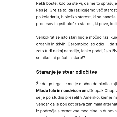
Rekli boste, kdo pa ste vi, da me to sprašuje
Res je. Gre za to, da razlikujemo več starost
po koledarju, biološko starost, ki se nanaša 
procesov in psihološko starost, ki pove, kol
Velikokrat se isto stari ljudje močno razliku
organih in tkivih. Gerontologi so odkrili, da si
zato tudi nekaj naredijo, lahko podaljšajo živl
se nikoli ni počutila staro!?
Staranje je stvar odločitve
Že dolgo tega se me je močno dotaknila knj
Mlado telo in neodvisen um.
Deepak Chopra j
se je po študiju preselil v Ameriko, kjer je 
Vendar ga je bolj kot prava zanimala altern
iz področja alternativne medicine in duhovn