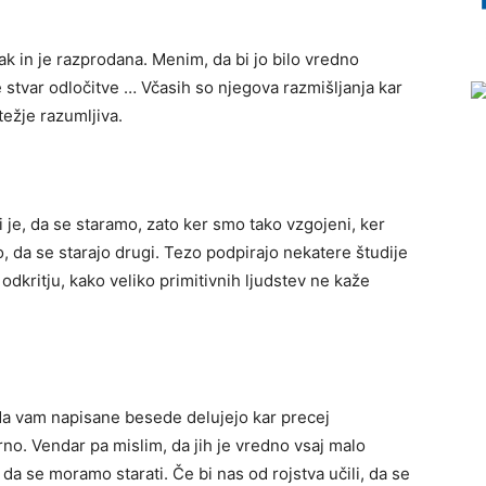
vak in je razprodana. Menim, da bi jo bilo vredno
e stvar odločitve … Včasih so njegova razmišljanja kar
ežje razumljiva.
i je, da se staramo, zato ker smo tako vzgojeni, ker
, da se starajo drugi. Tezo podpirajo nekatere študije
odkritju, kako veliko primitivnih ljudstev ne kaže
a vam napisane besede delujejo kar precej
no. Vendar pa mislim, da jih je vredno vsaj malo
da se moramo starati. Če bi nas od rojstva učili, da se