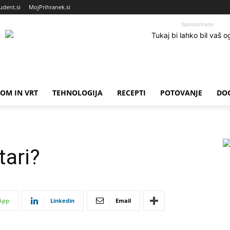
udent.si
MojPrihranek.si
Sponzorirano
OM IN VRT
TEHNOLOGIJA
RECEPTI
POTOVANJE
DO
tari?
App
Linkedin
Email