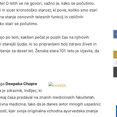
te! O letih se ne govori, važno je, kako se počutimo.
i in sicer kronološko starost, ki pove, koliko smo stari
na stanje osnovnih telesnih funkcij in celičnih
iko stari se počutimo.
jejo po tem, kakšen pečat je pustil čas na njihovih
 starejši ljudje, ki so pripravljeni bolj zdravo živeti in
jenje za deset let. Ženska stara 101. leto je izjavila, da
iga
Deepaka Chopre
e zdravnik, Indijec, ki
nekaj časa predaval na znanih medicinskih fakultetah.
ativna medicina, tako da je danes avtor mnogih uspešnic
osti, kjer svoja originalna vzhodna ayurvedska znanja