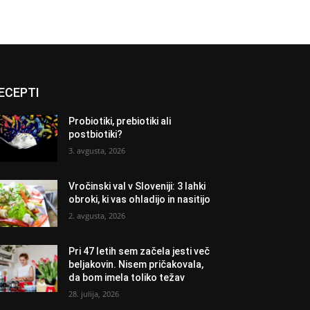
ECEPTI
Probiotiki, prebiotiki ali
postbiotiki?
3. avgusta, 2026
Vročinski val v Sloveniji: 3 lahki
obroki, ki vas ohladijo in nasitijo
2. avgusta, 2026
Pri 47 letih sem začela jesti več
beljakovin. Nisem pričakovala,
da bom imela toliko težav
28. julija, 2026