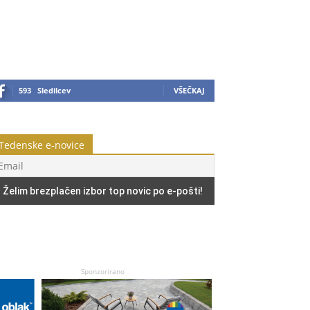
593
Sledilcev
VŠEČKAJ
Tedenske e-novice
Sponzorirano