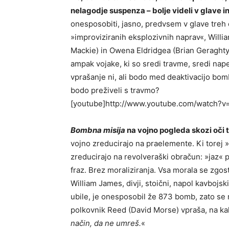
nelagodje suspenza – bolje videli v glave 
onesposobiti, jasno, predvsem v glave treh 
»improviziranih eksplozivnih naprav«, Will
Mackie) in Owena Eldridgea (Brian Geraghty)
ampak vojake, ki so sredi travme, sredi na
vprašanje ni, ali bodo med deaktivacijo bombe
bodo preživeli s travmo?
[youtube]http://www.youtube.com/watch?
Bombna misija
na vojno pogleda skozi oči ti
vojno zreducirajo na praelemente. Ki torej 
zreducirajo na revolveraški obračun: »jaz« 
fraz. Brez moraliziranja. Vsa morala se zgos
William James, divji, stoični, napol kavbojsk
ubile, je onesposobil že 873 bomb, zato se m
polkovnik Reed (David Morse) vpraša, na ka
način, da ne umreš.
«