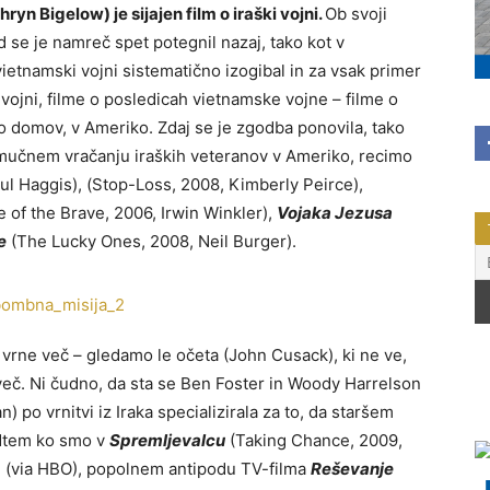
yn Bigelow) je sijajen film o iraški vojni.
Ob svoji
d se je namreč spet potegnil nazaj, tako kot v
ietnamski vojni sistematično izogibal in za vsak primer
 vojni, filme o posledicah vietnamske vojne – filme o
o domov, v Ameriko. Zdaj se je zgodba ponovila, tako
 o mučnem vračanju iraških veteranov v Ameriko, recimo
aul Haggis), (Stop-Loss, 2008, Kimberly Peirce),
 of the Brave, 2006, Irwin Winkler),
Vojaka Jezusa
e
(The Lucky Ones, 2008, Neil Burger).
 vrne več – gledamo le očeta (John Cusack), ki ne ve,
več. Ni čudno, da sta se Ben Foster in Woody Harrelson
o vrnitvi iz Iraka specializirala za to, da staršem
edtem ko smo v
Spremljevalcu
(Taking Chance, 2009,
u (via HBO), popolnem antipodu TV-filma
Reševanje