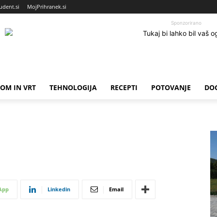
udent.si
MojPrihranek.si
Sponzorirano
OM IN VRT
TEHNOLOGIJA
RECEPTI
POTOVANJE
DO
App
Linkedin
Email