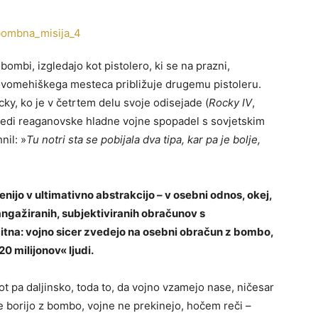
bombi, izgledajo kot pistolero, ki se na prazni,
 novomehiškega mesteca približuje drugemu pistoleru.
ky, ko je v četrtem delu svoje odisejade (
Rocky IV
,
sredi reaganovske hladne vojne spopadel s sovjetskim
il: »
Tu notri sta se pobijala dva tipa, kar pa je bolje,
nijo v ultimativno abstrakcijo – v osebni odnos, okej,
angažiranih, subjektiviranih obračunov s
itna: vojno sicer zvedejo na osebni obračun z bombo,
20 milijonov« ljudi.
t pa daljinsko, toda to, da vojno vzamejo nase, ničesar
 borijo z bombo, vojne ne prekinejo, hočem reči –