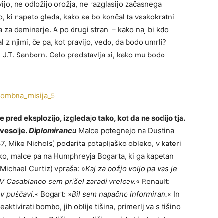
vijo, ne odložijo orožja, ne razglasijo začasnega
o, ki napeto gleda, kako se bo končal ta vsakokratni
a za deminerje. A po drugi strani – kako naj bi kdo
al z njimi, če pa, kot pravijo, vedo, da bodo umrli?
 J.T. Sanborn. Celo predstavlja si, kako mu bodo
le pred eksplozijo, izgledajo tako, kot da ne sodijo tja.
 vesolje.
Diplomirancu
Malce potegnejo na Dustina
, Mike Nichols) podarita potapljaško obleko, v kateri
sko, malce pa na Humphreyja Bogarta, ki ga kapetan
 Michael Curtiz) vpraša: »
Kaj za božjo voljo pa vas je
 V Casablanco sem prišel zaradi vrelcev.
« Renault:
v puščavi.
« Bogart: »
Bil sem napačno informiran.
« In
ktivirati bombo, jih oblije tišina, primerljiva s tišino