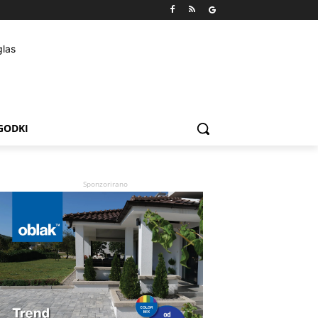
GODKI
Sponzorirano