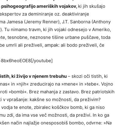
in psihogeografijo ameriških vojakov,
ki jih skušajo
ekspertov za deminiranje oz. deaktiviranje
iama Jamesa (Jeremy Renner), J.T. Sanborna (Anthony
. Tu nimamo travm, ki jih vojaki odnesejo v Ameriko,
pete, tesnobne, neznosne tišine urbane puščave, toda
 umrli ali preživeli, ampak: ali bodo preživeli, če
v=8bx6heoEOE8[/youtube]
stih, ki živijo v njenem trebuhu
– skozi oči tistih, ki
»nas« in »njih« zreducirajo na »mene« in »tebe«. Vojno
proti »bombi«. Brez mahanja z zastavo. Brez patriotskih
ti v vprašanje: kakšne so možnosti, da preživim?
i vodja te enote, zbiralec koščkov bomb, ki ga niso
u zdi, da ima vse več možnosti, da preživi. In ko ga
kšen način najlažje onesposobiš bombo, odvrne: »
Na