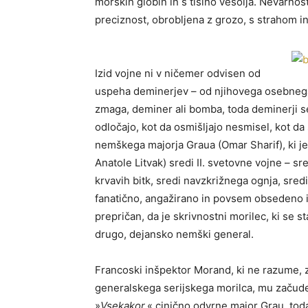
morskih globin in s tišino vesolja. Nevarnost 
preciznost, obrobljena z grozo, s strahom in
Izid vojne ni v ničemer odvisen od
uspeha deminerjev – od njihovega osebnega
zmaga, deminer ali bomba, toda deminerji se 
odločajo, kot da osmišljajo nesmisel, kot d
nemškega majorja Graua (Omar Sharif), ki j
Anatole Litvak) sredi II. svetovne vojne – sr
krvavih bitk, sredi navzkrižnega ognja, sred
fanatično, angažirano in povsem obsedeno isk
prepričan, da je skrivnostni morilec, ki se s
drugo, dejansko nemški general.
Francoski inšpektor Morand, ki ne razume, za
generalskega serijskega morilca, mu začud
»
Vsekakor,
« cinično odvrne major Grau, tod