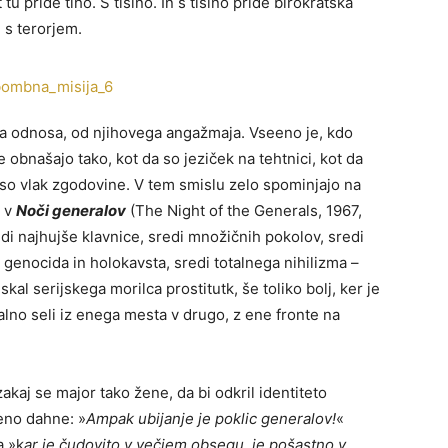
tu pride tiho. S tišino. In s tišino pride birokratska
 s terorjem.
 odnosa, od njihovega angažmaja. Vseeno je, kdo
obnašajo tako, kot da so jeziček na tehtnici, kot da
a so vlak zgodovine. V tem smislu zelo spominjajo na
e v
Noči generalov
(The Night of the Generals, 1967,
edi najhujše klavnice, sredi množičnih pokolov, sredi
i genocida in holokavsta, sredi totalnega nihilizma –
al serijskega morilca prostitutk, še toliko bolj, ker je
talno seli iz enega mesta v drugo, z ene fronte na
kaj se major tako žene, da bi odkril identiteto
eno dahne: »
Ampak ubijanje je poklic generalov!
«
a »k
ar je čudovito v večjem obsegu, je pošastno v