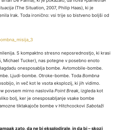
 Brian De Palma), ki je pokazalo, da nova »pametna«
ituacija
(The Situation, 2007, Philip Haas), ki je
ila Irak. Toda ironično: vsi trije so bistveno boljši od
lenija. S kompaktno stresno neposrednostjo, ki krasi
, Michael Tucker), nas potegne v posebno enoto
v Bagdadu onesposablja bombe. Avtomobile-bombe.
mbe. Ljudi-bombe. Otroke-bombe. Toda
Bombna
obijo, in več kot le vsota eksplozij, ki jih vidimo.
elow povsem mirno naslovila
Point Break
, izgleda kot
oliko bolj, ker je onesposabljanje vsake bombe
e famozne tiktakajoče bombe v Hitchcockovi
Sabotaži
ampak zato, da ne bi eksplodirale, in da bi – skozi