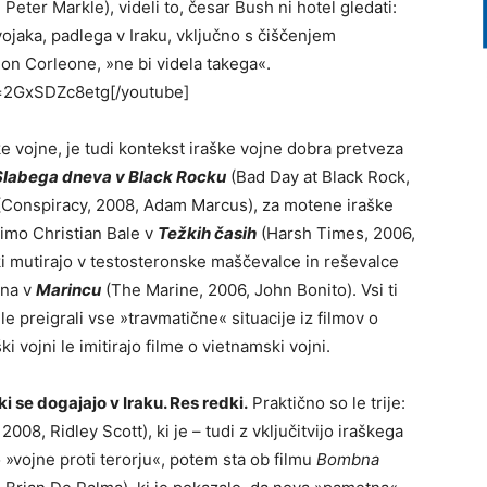
eter Markle), videli to, česar Bush ni hotel gledati:
vojaka, padlega v Iraku, vključno s čiščenjem
don Corleone, »ne bi videla takega«.
=2GxSDZc8etg[/youtube]
ke vojne, je tudi kontekst iraške vojne dobra pretveza
Slabega dneva v Black Rocku
(Bad Day at Black Rock,
Conspiracy, 2008, Adam Marcus), za motene iraške
ecimo Christian Bale v
Težkih časih
(Harsh Times, 2006,
 ki mutirajo v testosteronske maščevalce in reševalce
ena v
Marincu
(The Marine, 2006, John Bonito). Vsi ti
 le preigrali vse »travmatične« situacije iz filmov o
ški vojni le imitirajo filme o vietnamski vojni.
 ki se dogajajo v Iraku. Res redki.
Praktično so le trije:
2008, Ridley Scott), ki je – tudi z vključitvijo iraškega
o »vojne proti terorju«, potem sta ob filmu
Bombna