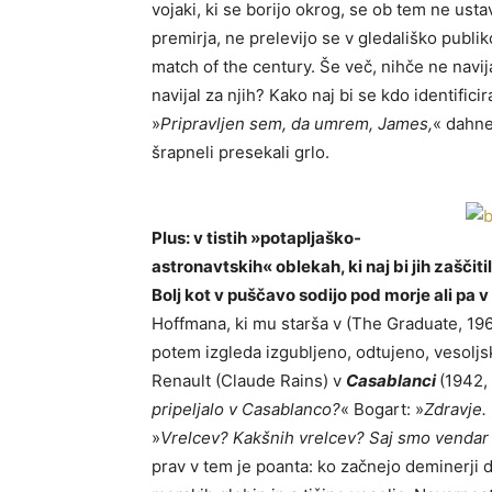
vojaki, ki se borijo okrog, se ob tem ne usta
premirja, ne prelevijo se v gledališko publik
match of the century. Še več, nihče ne navij
navijal za njih? Kako naj bi se kdo identificir
»
Pripravljen sem, da umrem, James,
« dahne
šrapneli presekali grlo.
Plus: v tistih »potapljaško-
astronavtskih« oblekah, ki naj bi jih zaščiti
Bolj kot v puščavo sodijo pod morje ali pa v
Hoffmana, ki mu starša v (The Graduate, 1967
potem izgleda izgubljeno, odtujeno, vesolj
Renault (Claude Rains) v
Casablanci
(1942,
pripeljalo v Casablanco?
« Bogart: »
Zdravje.
»
Vrelcev? Kakšnih vrelcev? Saj smo vendar 
prav v tem je poanta: ko začnejo deminerji dea