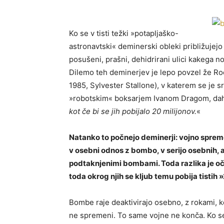
Ko se v tisti težki »potapljaško-
astronavtski« deminerski obleki približujejo 
posušeni, prašni, dehidrirani ulici kakega
Dilemo teh deminerjev je lepo povzel že Roc
1985, Sylvester Stallone), v katerem se je 
»robotskim« boksarjem Ivanom Dragom, dahn
kot če bi se jih pobijalo 20 milijonov.
«
Natanko to počnejo deminerji: vojno spreme
v osebni odnos z bombo, v serijo osebnih, 
podtaknjenimi bombami. Toda razlika je oč
toda okrog njih se kljub temu pobija tistih »
Bombe raje deaktivirajo osebno, z rokami, ko
ne spremeni. To same vojne ne konča. Ko se