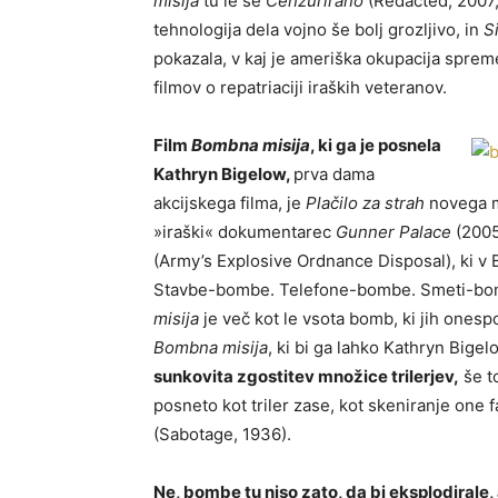
misija
tu le še
Cenzurirano
(Redacted, 2007,
tehnologija dela vojno še bolj grozljivo, in
S
pokazala, v kaj je ameriška okupacija spremen
filmov o repatriaciji iraških veteranov.
Film
Bombna misija
, ki ga je posnela
Kathryn Bigelow,
prva dama
akcijskega filma, je
Plačilo za strah
novega mi
»iraški« dokumentarec
Gunner Palace
(2005
(Army’s Explosive Ordnance Disposal), ki 
Stavbe-bombe. Telefone-bombe. Smeti-bo
misija
je več kot le vsota bomb, ki jih onespos
Bombna misija
, ki bi ga lahko Kathryn Big
sunkovita zgostitev množice trilerjev,
še t
posneto kot triler zase, kot skeniranje on
(Sabotage, 1936).
Ne, bombe tu niso zato, da bi eksplodirale, 