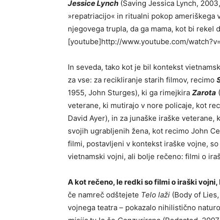
Jessice Lynch
(Saving Jessica Lynch, 2003, P
»repatriacijo« in ritualni pokop ameriškega 
njegovega trupla, da ga mama, kot bi rekel 
[youtube]http://www.youtube.com/watch?v
In seveda, tako kot je bil kontekst vietnams
za vse: za recikliranje starih filmov, recimo
1955, John Sturges), ki ga rimejkira
Zarota
(
veterane, ki mutirajo v nore policaje, kot r
David Ayer), in za junaške iraške veterane,
svojih ugrabljenih žena, kot recimo John C
filmi, postavljeni v kontekst iraške vojne, so
vietnamski vojni, ali bolje rečeno: filmi o ira
A kot rečeno, le redki so filmi o iraški vojni,
če namreč odštejete
Telo laži
(Body of Lies, 
vojnega teatra – pokazalo nihilistično natur