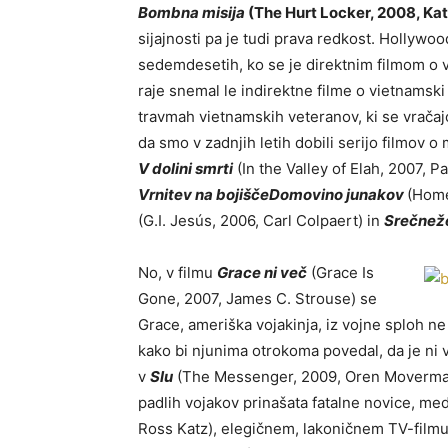
Bombna misija
(The Hurt Locker, 2008, Kathr
sijajnosti pa je tudi prava redkost. Hollywoo
sedemdesetih, ko se je direktnim filmom o v
raje snemal le indirektne filme o vietnamski
travmah vietnamskih veteranov, ki se vračaj
da smo v zadnjih letih dobili serijo filmov
V dolini smrti
(In the Valley of Elah, 2007, P
Vrnitev na bojišče
Domovino junakov
(Home
(G.I. Jesús, 2006, Carl Colpaert) in
Srečnež
No, v filmu
Grace ni več
(Grace Is
Gone, 2007, James C. Strouse) se
Grace, ameriška vojakinja, iz vojne sploh ne
kako bi njunima otrokoma povedal, da je ni 
v
Slu
(The Messenger, 2009, Oren Moverman) p
padlih vojakov prinašata fatalne novice, m
Ross Katz), elegičnem, lakoničnem TV-film