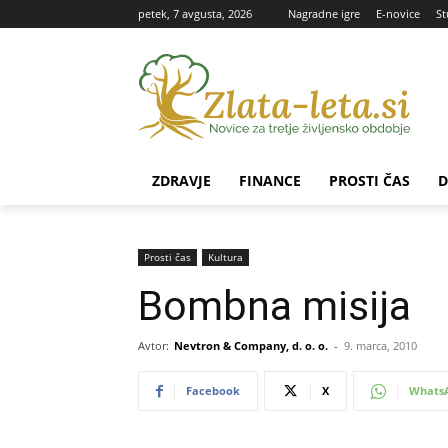
petek, 7 avgusta, 2026
Nagradne igre
E-novice
St
ZDRAVJE
FINANCE
PROSTI ČAS
D
Prosti čas
Kultura
Bombna misija
Avtor:
Nevtron & Company, d. o. o.
-
9. marca, 2010
Facebook
X
Whats