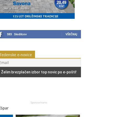
593
Sledilcev
VŠEČKAJ
Tedenske e-novice
Sponzorirano