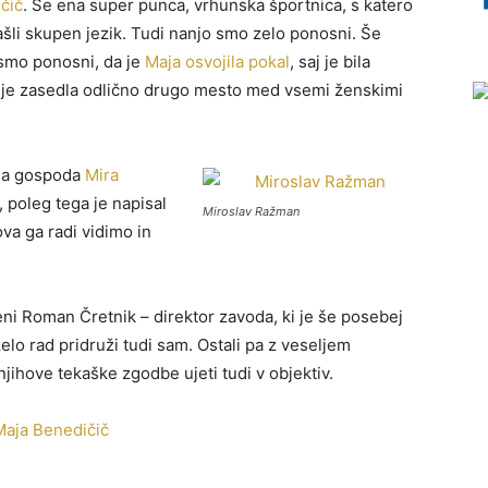
čič
. Še ena super punca, vrhunska športnica, s katero
šli skupen jezik. Tudi nanjo smo zelo ponosni. Še
smo ponosni, da je
Maja osvojila pokal
, saj je bila
pa je zasedla odlično drugo mesto med vsemi ženskimi
ega gospoda
Mira
a, poleg tega je napisal
Miroslav Ražman
va ga radi vidimo in
ni Roman Čretnik – direktor zavoda, ki je še posebej
elo rad pridruži tudi sam. Ostali pa z veseljem
ihove tekaške zgodbe ujeti tudi v objektiv.