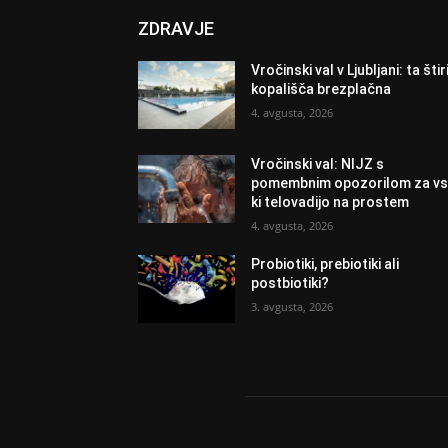
ZDRAVJE
Vročinski val v Ljubljani: ta štir
kopališča brezplačna
4. avgusta, 2026
Vročinski val: NIJZ s
pomembnim opozorilom za vs
ki telovadijo na prostem
4. avgusta, 2026
Probiotiki, prebiotiki ali
postbiotiki?
3. avgusta, 2026