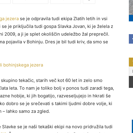
ga jezera
se je odpravila tudi ekipa Zlatih letih in vsi
e je priključila tudi gospa Slavka Jovan, ki je želela z
 2009, a ji je splet okoliščin udeležbo žal preprečil.
 pojavila v Bohinju. Dres je bil tudi kriv, da smo se
skupino tekačic, starih več kot 60 let in zelo smo
ta leta. To nam je toliko bolj v ponos tudi zaradi tega,
razne hobije, ki jih bogatijo, razveseljujejo in hkrati še
o dobro se je srečevati s takimi ljudmi dobre volje, ki
m – lahko samo za zgled.
Slavke se je naši tekaški ekipi na novo pridružila tudi