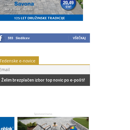
593
Sledilcev
VŠEČKAJ
Tedenske e-novice
Sponzorirano