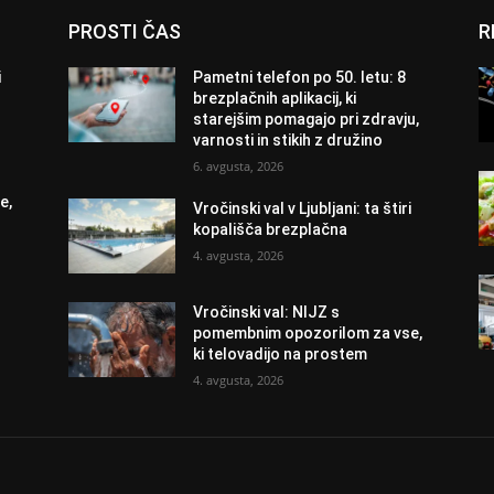
PROSTI ČAS
R
i
Pametni telefon po 50. letu: 8
brezplačnih aplikacij, ki
starejšim pomagajo pri zdravju,
varnosti in stikih z družino
6. avgusta, 2026
e,
Vročinski val v Ljubljani: ta štiri
kopališča brezplačna
4. avgusta, 2026
Vročinski val: NIJZ s
pomembnim opozorilom za vse,
ki telovadijo na prostem
4. avgusta, 2026