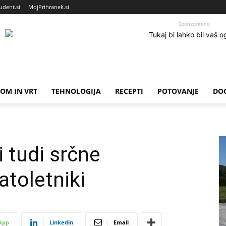
udent.si
MojPrihranek.si
Sponzorirano
OM IN VRT
TEHNOLOGIJA
RECEPTI
POTOVANJE
DO
i tudi srčne
atoletniki
App
Linkedin
Email