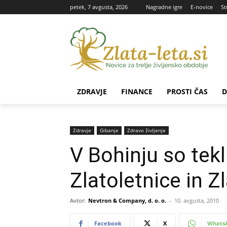
petek, 7 avgusta, 2026
Nagradne igre
E-novice
St
ZDRAVJE
FINANCE
PROSTI ČAS
D
Zdravje
Gibanje
Zdravo življenje
V Bohinju so tekl
Zlatoletnice in Zl
Avtor:
Nevtron & Company, d. o. o.
-
10. avgusta, 2010
Facebook
X
Whats