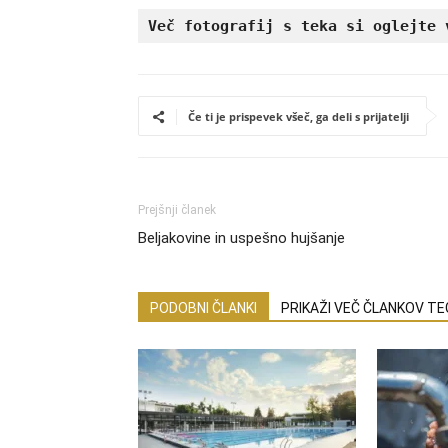
Več fotografij s teka si oglejte 
Če ti je prispevek všeč, ga deli s prijatelji
Prejšnji članek
Beljakovine in uspešno hujšanje
PODOBNI ČLANKI
PRIKAŽI VEČ ČLANKOV T