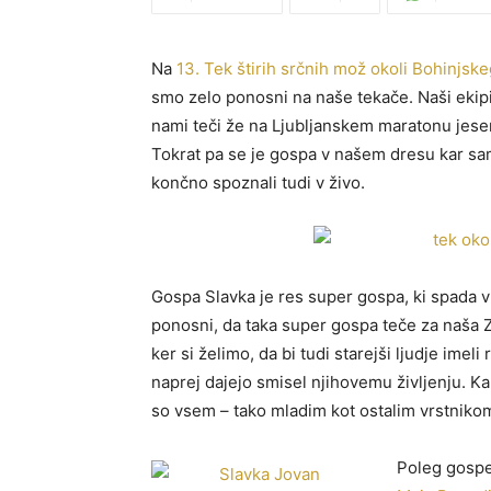
Na
13. Tek štirih srčnih mož okoli Bohinjske
smo zelo ponosni na naše tekače. Naši ekipi s
nami teči že na Ljubljanskem maratonu jeseni
Tokrat pa se je gospa v našem dresu kar sama
končno spoznali tudi v živo.
Gospa Slavka je res super gospa, ki spada v 
ponosni, da taka super gospa teče za naša Zla
ker si želimo, da bi tudi starejši ljudje imeli 
naprej dajejo smisel njihovemu življenju. Kak
so vsem – tako mladim kot ostalim vrstniko
Poleg gospe 