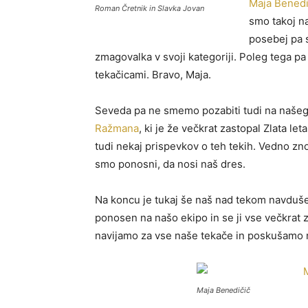
Maja Benedi
Roman Čretnik in Slavka Jovan
smo takoj na
posebej pa 
zmagovalka v svoji kategoriji. Poleg tega 
tekačicami. Bravo, Maja.
Seveda pa ne smemo pozabiti tudi na naš
Ražmana
, ki je že večkrat zastopal Zlata let
tudi nekaj prispevkov o teh tekih. Vedno zno
smo ponosni, da nosi naš dres.
Na koncu je tukaj še naš nad tekom navduše
ponosen na našo ekipo in se ji vse večkrat z
navijamo za vse naše tekače in poskušamo nj
Maja Benedičič