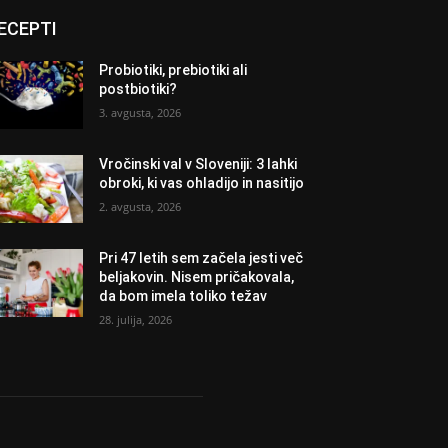
ECEPTI
Probiotiki, prebiotiki ali
postbiotiki?
3. avgusta, 2026
Vročinski val v Sloveniji: 3 lahki
obroki, ki vas ohladijo in nasitijo
2. avgusta, 2026
Pri 47 letih sem začela jesti več
beljakovin. Nisem pričakovala,
da bom imela toliko težav
28. julija, 2026