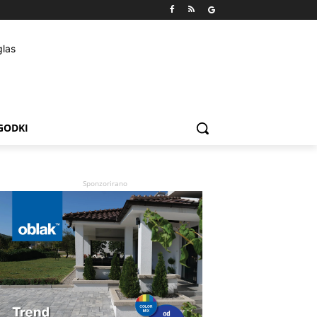
GODKI
Sponzorirano