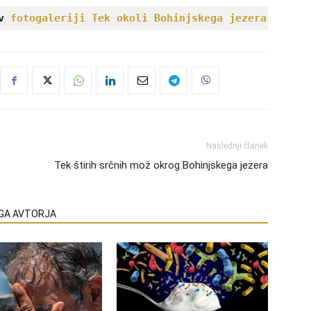
v 
fotogaleriji Tek okoli Bohinjskega jezera
.
Naslednji članek
Tek štirih srčnih mož okrog Bohinjskega jezera
EGA AVTORJA