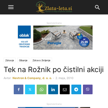
Sponzorirano
Zdravje
Gibanje
Zdravo življenje
Tek na Rožnik po čistilni akciji
Avtor:
Nevtron & Company, d. o. o.
-
2. maja, 2010
Sponzorirano