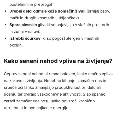
posteljnini in preprogah.
Drobni delci odmrle kože domačih živali
(prhljaj psov,
mačk in drugih kosmatih ljubljenčkov).
Spore plesni in gliv
, ki se pojavljajo v vlažnih prostorih
in zunaj v naravi.
Iztrebki ščurkov
, ki so pogost alergen v mestnih
okoljih.
Kako seneni nahod vpliva na življenje?
Čeprav seneni nahod ni resna bolezen, lahko močno vpliva
na kakovost življenja. Nenehno kihanje, zamašen nos in
srbeče oči lahko zmanjšajo produktivnost pri delu ali
učenju ter ovirajo vsakodnevne aktivnosti. Slab spanec
zaradi zamašenega nosu lahko povzroči kronično
utrujenost in pomanjkanje energije.