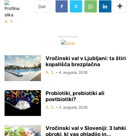
A. S.
Sponzorirano
Vročinski val v Ljubljani: ta štiri
kopališča brezplačna
A. S.
-
4. avgusta, 2026
Probiotiki, prebiotiki ali
postbiotiki?
A. S.
-
3. avgusta, 2026
Vročinski val v Sloveniji: 3 lahki
obroki, ki vas ohladijo in...