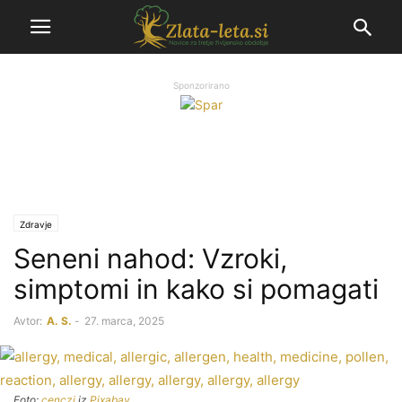
Sponzorirano
Zdravje
Seneni nahod: Vzroki,
simptomi in kako si pomagati
Avtor:
A. S.
-
27. marca, 2025
Foto:
cenczi
iz
Pixabay