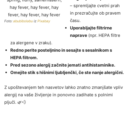
– spremljajte cvetni prah
in prezračujte ob pravem
času.
Foto:
abubibolabu
iz
Pixabay
Uporabljajte filtrirne
naprave
(npr. HEPA filtre
za alergene v zraku).
Redno perite posteljnino in sesajte s sesalnikom s
HEPA filtrom.
Pred sezono alergij začnite jemati antihistaminike.
Omejite stik s hišnimi ljubljenčki, če ste nanje alergični.
Z upoštevanjem teh nasvetov lahko znatno zmanjšate vpliv
alergij na vaše življenje in ponovno zadihate s polnimi
pljuči. 🌿💨