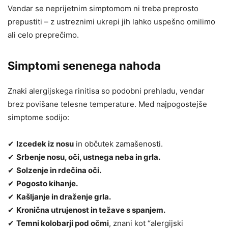
Vendar se neprijetnim simptomom ni treba preprosto
prepustiti – z ustreznimi ukrepi jih lahko uspešno omilimo
ali celo preprečimo.
Simptomi senenega nahoda
Znaki alergijskega rinitisa so podobni prehladu, vendar
brez povišane telesne temperature. Med najpogostejše
simptome sodijo:
✔
Izcedek iz nosu
in občutek zamašenosti.
✔
Srbenje nosu, oči, ustnega neba in grla.
✔
Solzenje in rdečina oči.
✔
Pogosto kihanje.
✔
Kašljanje in draženje grla.
✔
Kronična utrujenost in težave s spanjem.
✔
Temni kolobarji pod očmi
, znani kot “alergijski