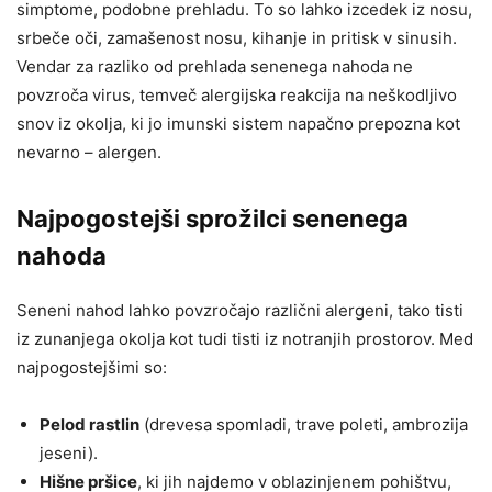
simptome, podobne prehladu. To so lahko izcedek iz nosu,
srbeče oči, zamašenost nosu, kihanje in pritisk v sinusih.
Vendar za razliko od prehlada senenega nahoda ne
povzroča virus, temveč alergijska reakcija na neškodljivo
snov iz okolja, ki jo imunski sistem napačno prepozna kot
nevarno – alergen.
Najpogostejši sprožilci senenega
nahoda
Seneni nahod lahko povzročajo različni alergeni, tako tisti
iz zunanjega okolja kot tudi tisti iz notranjih prostorov. Med
najpogostejšimi so:
Pelod rastlin
(drevesa spomladi, trave poleti, ambrozija
jeseni).
Hišne pršice
, ki jih najdemo v oblazinjenem pohištvu,