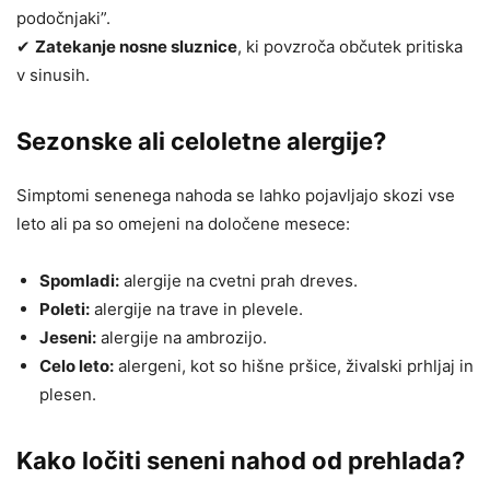
podočnjaki”.
✔
Zatekanje nosne sluznice
, ki povzroča občutek pritiska
v sinusih.
Sezonske ali celoletne alergije?
Simptomi senenega nahoda se lahko pojavljajo skozi vse
leto ali pa so omejeni na določene mesece:
Spomladi:
alergije na cvetni prah dreves.
Poleti:
alergije na trave in plevele.
Jeseni:
alergije na ambrozijo.
Celo leto:
alergeni, kot so hišne pršice, živalski prhljaj in
plesen.
Kako ločiti seneni nahod od prehlada?