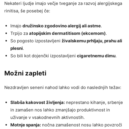
Nekateri ljudje imajo večje tveganje za razvoj alergijskega
rinitisa, še posebej če:
Imajo
družinsko zgodovino alergij ali astme
.
Trpijo za
atopijskim dermatitisom (ekcemom)
.
So pogosto izpostavljeni
živalskemu prhljaju, prahu ali
plesni
.
So bili kot dojenčki izpostavljeni
cigaretnemu dimu
.
Možni zapleti
Nezdravljen seneni nahod lahko vodi do naslednjih težav:
Slabša kakovost življenja:
neprestano kihanje, srbenje
in zamašen nos lahko zmanjšajo produktivnost in
uživanje v vsakodnevnih aktivnostih.
Motnje spanja:
nočna zamašenost nosu lahko povzroči