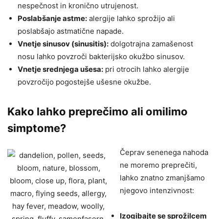
nespečnost in kronično utrujenost.
Poslabšanje astme:
alergije lahko sprožijo ali
poslabšajo astmatične napade.
Vnetje sinusov (sinusitis):
dolgotrajna zamašenost
nosu lahko povzroči bakterijsko okužbo sinusov.
Vnetje srednjega ušesa:
pri otrocih lahko alergije
povzročijo pogostejše ušesne okužbe.
Kako lahko preprečimo ali omilimo
simptome?
Čeprav senenega nahoda
ne moremo preprečiti,
lahko znatno zmanjšamo
njegovo intenzivnost:
Izogibajte se sprožilcem