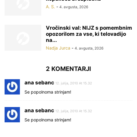
A. S.
-
4. avgusta, 2026
Vročinski val: NIJZ s pomembnim
opozorilom za vse, ki telovadijo
na...
Nadja Jurca
-
4. avgusta, 2026
2 KOMENTARJI
ana sebanc
12. julija, 2010 At 15.32
Se popolnoma strinjam!
ana sebanc
12. julija, 2010 At 15.32
Se popolnoma strinjam!