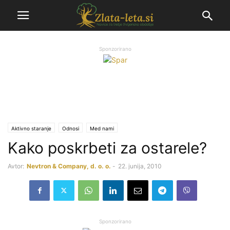
Sponzorirano
Aktivno staranje
Odnosi
Med nami
Kako poskrbeti za ostarele?
Avtor:
Nevtron & Company, d. o. o.
-
22. junija, 2010
Sponzorirano