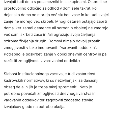
izvajati tudi delo s posamezniki in s skupinami. Ostareli se
prostovoljno odločijo za odhod v dom šele takrat, ko
dejansko doma ne morejo več skrbeti zase in ko tudi svojci
zanje ne morejo več skrbeti. Mnogi ostareli ostajajo zaprti
doma, ker zaradi demence ali sorodnih obolenj ne zmorejo
več sami skrbeti zase in /ali ogrožajo svoja življenja
oziroma življenja drugih. Domovi nimajo dovolj prostih
zmogljivosti v tako imenovanih “varovanih oddelkih”.
Potrebno je poskrbeti zanje v obliki dnevnih centrov in pa
razširiti zmogljivosti z varovanimi oddelki.«
Slabost institucionalnega varstva je tudi zastarelost
kadrovskih normativov, ki so neživljenjski za današnji
obseg dela in jih je treba takoj spremeniti. Nato je
potrebno povečati zmogljivosti dnevnega varstva in
varovanih oddelkov ter zagotoviti zadostno število
izvajalcev glede na potrebe okolja.