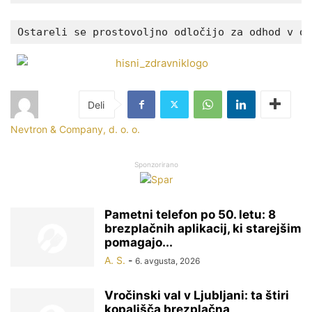
Ostareli se prostovoljno odločijo za odhod v do
Nevtron & Company, d. o. o.
Sponzorirano
Pametni telefon po 50. letu: 8
brezplačnih aplikacij, ki starejšim
pomagajo...
A. S.
-
6. avgusta, 2026
Vročinski val v Ljubljani: ta štiri
kopališča brezplačna