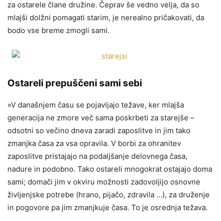
za ostarele člane družine. Čeprav še vedno velja, da so
mlajši dolžni pomagati starim, je nerealno pričakovati, da
bodo vse breme zmogli sami.
Ostareli prepuščeni sami sebi
»V današnjem času se pojavljajo težave, ker mlajša
generacija ne zmore več sama poskrbeti za starejše –
odsotni so večino dneva zaradi zaposlitve in jim tako
zmanjka časa za vsa opravila. V borbi za ohranitev
zaposlitve pristajajo na podaljšanje delovnega časa,
nadure in podobno. Tako ostareli mnogokrat ostajajo doma
sami; domači jim v okviru možnosti zadovoljijo osnovne
življenjske potrebe (hrano, pijačo, zdravila …), za druženje
in pogovore pa jim zmanjkuje časa. To je osrednja težava.