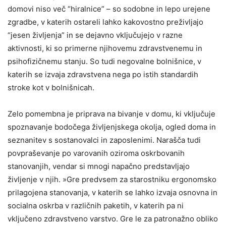
domovi niso več “hiralnice” – so sodobne in lepo urejene
zgradbe, v katerih ostareli lahko kakovostno preživljajo
“jesen življenja” in se dejavno vključujejo v razne
aktivnosti, ki so primerne njihovemu zdravstvenemu in
psihofizičnemu stanju. So tudi negovalne bolnišnice, v
katerih se izvaja zdravstvena nega po istih standardih
stroke kot v bolnišnicah.
Zelo pomembna je priprava na bivanje v domu, ki vključuje
spoznavanje bodočega življenjskega okolja, ogled doma in
seznanitev s sostanovalci in zaposlenimi. Narašča tudi
povpraševanje po varovanih oziroma oskrbovanih
stanovanjih, vendar si mnogi napačno predstavljajo
življenje v njih. »Gre predvsem za starostniku ergonomsko
prilagojena stanovanja, v katerih se lahko izvaja osnovna in
socialna oskrba v različnih paketih, v katerih pa ni
vključeno zdravstveno varstvo. Gre le za patronažno obliko