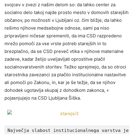
svojcev v zvezi z našim delom so: da lahko center za
socialno delo takoj najde prosto mesto v domovih starejših
občanov, po možnosti v Ljubljani oz. čim bližje, da lahko
rešimo njihove medsebojne odnose, sami pa niso
pripravljeni ničesar spremeniti, da ima CSD razpredeno
mrežo pomoči za vse vrste potreb starejših in to
brezplačno, da se CSD preveč vtika v njihove materialne
zadeve, kadar želijo uveljavljati oprostitve plačil
socialnovarstvenih storitev. Težko sprejmejo, da so otroci
starostnika zavezanci za plačilo institucionalne nastavitve
ali pomoči po Zakonu, in, kar je še težje, da se njihov
dohodek ugotavlja skupaj z dohodkom zakonca, «
pojasnjujejo na CSD Ljubljana Šiška.
Največja slabost institucionalnega varstva je z