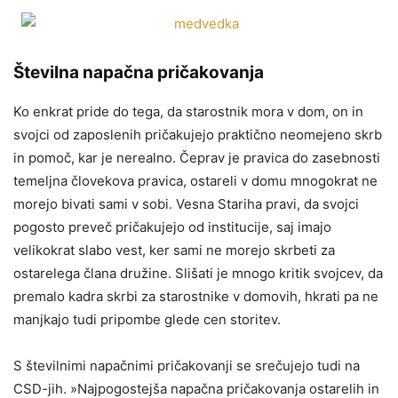
Številna napačna pričakovanja
Ko enkrat pride do tega, da starostnik mora v dom, on in
svojci od zaposlenih pričakujejo praktično neomejeno skrb
in pomoč, kar je nerealno. Čeprav je pravica do zasebnosti
temeljna človekova pravica, ostareli v domu mnogokrat ne
morejo bivati sami v sobi. Vesna Stariha pravi, da svojci
pogosto preveč pričakujejo od institucije, saj imajo
velikokrat slabo vest, ker sami ne morejo skrbeti za
ostarelega člana družine. Slišati je mnogo kritik svojcev, da
premalo kadra skrbi za starostnike v domovih, hkrati pa ne
manjkajo tudi pripombe glede cen storitev.
S številnimi napačnimi pričakovanji se srečujejo tudi na
CSD-jih. »Najpogostejša napačna pričakovanja ostarelih in