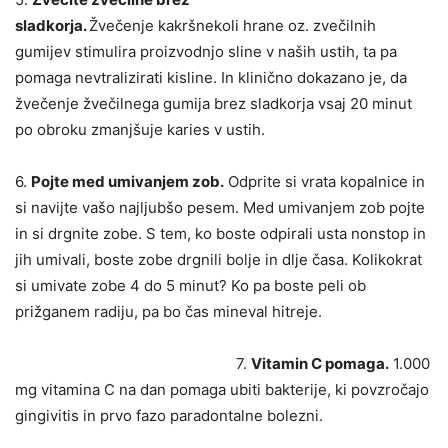
sladkorja.
Žvečenje kakršnekoli hrane oz. zvečilnih
gumijev stimulira proizvodnjo sline v naših ustih, ta pa
pomaga nevtralizirati kisline. In klinično dokazano je, da
žvečenje žvečilnega gumija brez sladkorja vsaj 20 minut
po obroku zmanjšuje karies v ustih.
6.
Pojte med umivanjem zob.
Odprite si vrata kopalnice in
si navijte vašo najljubšo pesem. Med umivanjem zob pojte
in si drgnite zobe. S tem, ko boste odpirali usta nonstop in
jih umivali, boste zobe drgnili bolje in dlje časa. Kolikokrat
si umivate zobe 4 do 5 minut? Ko pa boste peli ob
prižganem radiju, pa bo čas mineval hitreje.
7.
Vitamin C pomaga.
1.000
mg vitamina C na dan pomaga ubiti bakterije, ki povzročajo
gingivitis in prvo fazo paradontalne bolezni.