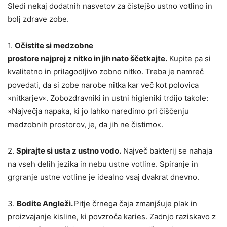
Sledi nekaj dodatnih nasvetov za čistejšo ustno votlino in
bolj zdrave zobe.
1.
Očistite si medzobne
prostore najprej z nitko in jih nato ščetkajte.
Kupite pa si
kvalitetno in prilagodljivo zobno nitko. Treba je namreč
povedati, da si zobe narobe nitka kar več kot polovica
»nitkarjev«. Zobozdravniki in ustni higieniki trdijo takole:
»Največja napaka, ki jo lahko naredimo pri čiščenju
medzobnih prostorov, je, da jih ne čistimo«.
2.
Spirajte si usta z ustno vodo.
Največ bakterij se nahaja
na vseh delih jezika in nebu ustne votline. Spiranje in
grgranje ustne votline je idealno vsaj dvakrat dnevno.
3.
Bodite Angleži.
Pitje črnega čaja zmanjšuje plak in
proizvajanje kisline, ki povzroča karies. Zadnjo raziskavo z