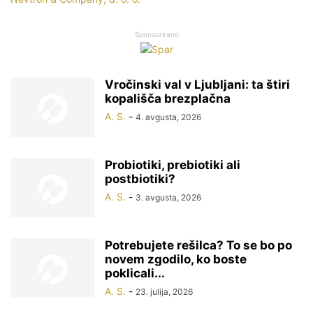
Sponzorirano
Vročinski val v Ljubljani: ta štiri
kopališča brezplačna
A. S.
-
4. avgusta, 2026
Probiotiki, prebiotiki ali
postbiotiki?
A. S.
-
3. avgusta, 2026
Potrebujete rešilca? To se bo po
novem zgodilo, ko boste
poklicali...
A. S.
-
23. julija, 2026