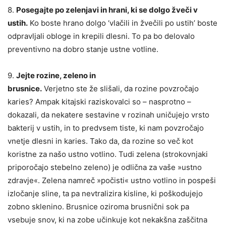
8.
Posegajte po zelenjavi in hrani, ki se dolgo žveči v
ustih.
Ko boste hrano dolgo ‘vlačili in žvečili po ustih’ boste
odpravljali obloge in krepili dlesni. To pa bo delovalo
preventivno na dobro stanje ustne votline.
9.
Jejte rozine, zeleno in
brusnice.
Verjetno ste že slišali, da rozine povzročajo
karies? Ampak kitajski raziskovalci so – nasprotno –
dokazali, da nekatere sestavine v rozinah uničujejo vrsto
bakterij v ustih, in to predvsem tiste, ki nam povzročajo
vnetje dlesni in karies. Tako da, da rozine so več kot
koristne za našo ustno votlino. Tudi zelena (strokovnjaki
priporočajo stebelno zeleno) je odlična za vaše »ustno
zdravje«. Zelena namreč »počisti« ustno votlino in pospeši
izločanje sline, ta pa nevtralizira kisline, ki poškodujejo
zobno sklenino. Brusnice oziroma brusnični sok pa
vsebuje snov, ki na zobe učinkuje kot nekakšna zaščitna