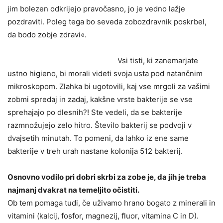
jim bolezen odkrijejo pravočasno, jo je vedno lažje
pozdraviti. Poleg tega bo seveda zobozdravnik poskrbel,
da bodo zobje zdravi«.
Vsi tisti, ki zanemarjate
ustno higieno, bi morali videti svoja usta pod natančnim
mikroskopom. Zlahka bi ugotovili, kaj vse mrgoli za vašimi
zobmi spredaj in zadaj, kakšne vrste bakterije se vse
sprehajajo po dlesnih?! Ste vedeli, da se bakterije
razmnožujejo zelo hitro. Število bakterij se podvoji v
dvajsetih minutah. To pomeni, da lahko iz ene same
bakterije v treh urah nastane kolonija 512 bakterij.
Osnovno vodilo pri dobri skrbi za zobe je, da jih je treba
najmanj dvakrat na temeljito očistiti.
Ob tem pomaga tudi, če uživamo hrano bogato z minerali in
vitamini (kalcij, fosfor, magnezij, fluor, vitamina C in D).