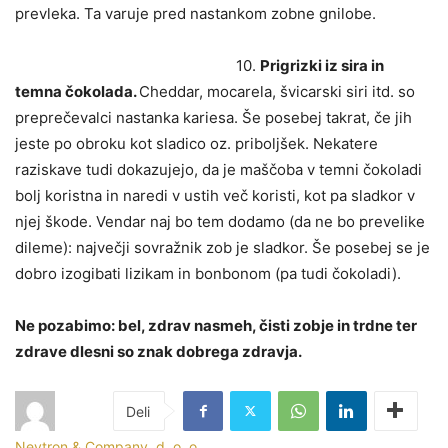
prevleka. Ta varuje pred nastankom zobne gnilobe.
10.
Prigrizki iz sira in
temna čokolada.
Cheddar, mocarela, švicarski siri itd. so
preprečevalci nastanka kariesa. Še posebej takrat, če jih
jeste po obroku kot sladico oz. priboljšek. Nekatere
raziskave tudi dokazujejo, da je maščoba v temni čokoladi
bolj koristna in naredi v ustih več koristi, kot pa sladkor v
njej škode. Vendar naj bo tem dodamo (da ne bo prevelike
dileme): največji sovražnik zob je sladkor. Še posebej se je
dobro izogibati lizikam in bonbonom (pa tudi čokoladi).
Ne pozabimo: bel, zdrav nasmeh, čisti zobje in trdne ter
zdrave dlesni so znak dobrega zdravja.
Nevtron & Company, d. o. o.