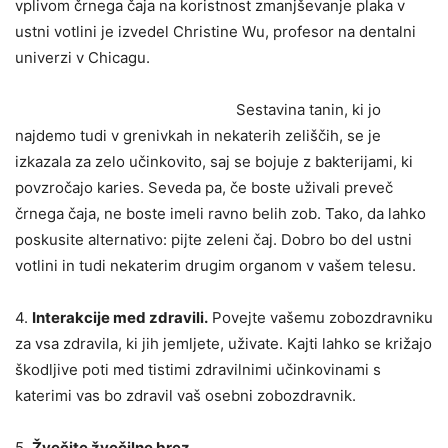
vplivom črnega čaja na koristnost zmanjševanje plaka v
ustni votlini je izvedel Christine Wu, profesor na dentalni
univerzi v Chicagu.
Sestavina tanin, ki jo
najdemo tudi v grenivkah in nekaterih zeliščih, se je
izkazala za zelo učinkovito, saj se bojuje z bakterijami, ki
povzročajo karies. Seveda pa, če boste uživali preveč
črnega čaja, ne boste imeli ravno belih zob. Tako, da lahko
poskusite alternativo: pijte zeleni čaj. Dobro bo del ustni
votlini in tudi nekaterim drugim organom v vašem telesu.
4.
Interakcije med zdravili.
Povejte vašemu zobozdravniku
za vsa zdravila, ki jih jemljete, uživate. Kajti lahko se križajo
škodljive poti med tistimi zdravilnimi učinkovinami s
katerimi vas bo zdravil vaš osebni zobozdravnik.
5.
Žvečite žvečilne brez