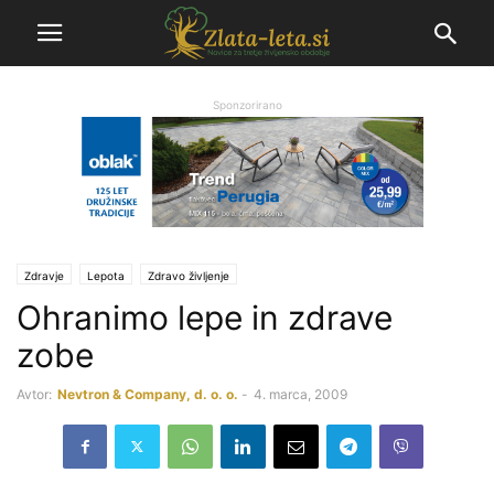
Sponzorirano
Zdravje
Lepota
Zdravo življenje
Ohranimo lepe in zdrave
zobe
Avtor:
Nevtron & Company, d. o. o.
-
4. marca, 2009