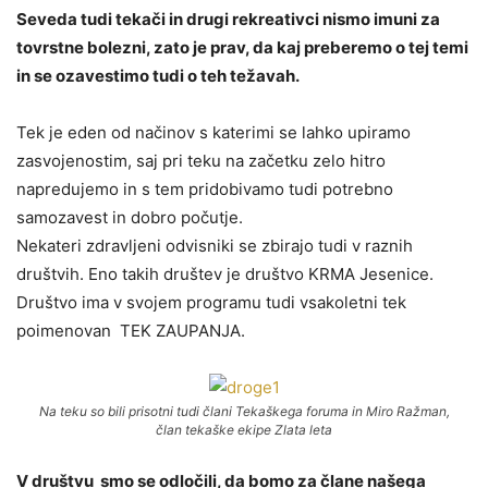
Seveda tudi tekači in drugi rekreativci nismo imuni za
tovrstne bolezni, zato je prav, da kaj preberemo o tej temi
in se ozavestimo tudi o teh težavah.
Tek je eden od načinov s katerimi se lahko upiramo
zasvojenostim, saj pri teku na začetku zelo hitro
napredujemo in s tem pridobivamo tudi potrebno
samozavest in dobro počutje.
Nekateri zdravljeni odvisniki se zbirajo tudi v raznih
društvih. Eno takih društev je društvo KRMA Jesenice.
Društvo ima v svojem programu tudi vsakoletni tek
poimenovan TEK ZAUPANJA.
Na teku so bili prisotni tudi člani Tekaškega foruma in Miro Ražman,
član tekaške ekipe Zlata leta
V društvu smo se odločili, da bomo za člane našega