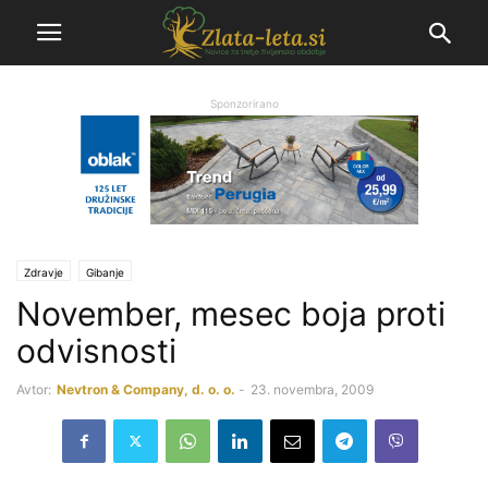
Sponzorirano
Zdravje
Gibanje
November, mesec boja proti
odvisnosti
Avtor:
Nevtron & Company, d. o. o.
-
23. novembra, 2009