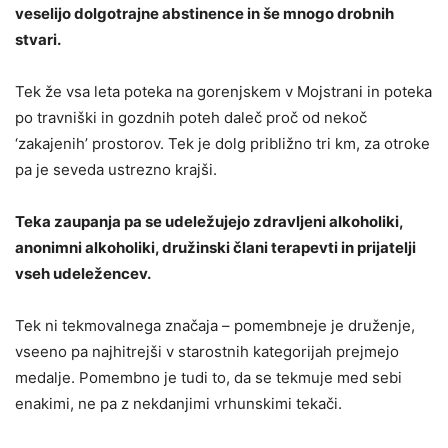
veselijo dolgotrajne abstinence in še mnogo drobnih
stvari.
Tek že vsa leta poteka na gorenjskem v Mojstrani in poteka
po travniški in gozdnih poteh daleč proč od nekoč
‘zakajenih’ prostorov. Tek je dolg približno tri km, za otroke
pa je seveda ustrezno krajši.
Teka zaupanja pa se udeležujejo zdravljeni alkoholiki,
anonimni alkoholiki, družinski člani terapevti in prijatelji
vseh udeležencev.
Tek ni tekmovalnega značaja – pomembneje je druženje,
vseeno pa najhitrejši v starostnih kategorijah prejmejo
medalje. Pomembno je tudi to, da se tekmuje med sebi
enakimi, ne pa z nekdanjimi vrhunskimi tekači.