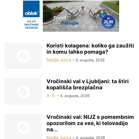
Koristi kolagena: koliko ga zaužiti
in komu lahko pomaga?
Nadja Jurca
-
9. avgusta, 2026
Vročinski val v Ljubljani: ta štiri
kopališča brezplačna
A. S.
-
4. avgusta, 2026
Vročinski val: NIJZ s pomembnim
opozorilom za vse, ki telovadijo
na...
Nadja Jurca
-
4. avgusta, 2026