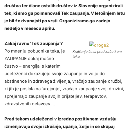
društva ter člane ostalih društev iz Slovenije organizirali
tek, ki smo ga poimenovali Tek zaupanja. V letošnjem letu
je bil že dvanajsti po vrsti. Organiziramo ga zadnjo
nedeljo v mesecu aprilu.
Zakaj ravno ‘Tek zaupanja’?
Po mnenju pobudnika teka, je
Krajšanje časa pred začetkom
teka
ZAUPANJE dokaj močno
čustvo – energija, s katerim
udeleženci dokazujejo svoje zaupanje in voljo do
abstinence in zdravega življenja, vračajo zaupanje družbi,
ki jih je poslala na ‘urejanje’, vračajo zaupanje svoji družini,
sprejemajo zaupanje svojih prijateljev, terapevtov,
zdravstvenih delavcev …
Pred tekom udeleženci v izredno pozitivnem vzdušju
izmenjavajo svoje izkušnje, upanja, želje in se skupaj