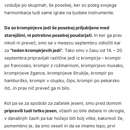
vzdušje po skupinah, še posebej, ker so poleg svojega
harmonikarja tudi same igrale na ljudske instrumente.
Da so krompirjeve jedi še posebej priljubljene med
starejšimi, ni potrebno posebej poudarjati.
In ker ga prav
nikoli ni preveč, smo se v mesecu septembru odločili kar
za
“teden krompirjevih jedi”
. Tako smo v času od 14. – 20.
septembra pripravljali različne jedi iz krompirja – krompir
po francosko, krompir z rožmarinom, krompirjevo musako,
krompirjeve žgance, krompirjeve štruklje, krompir po
hamburško, krompir v olupku, čips, krompir po pekarsko
itd…in prav nič preveč ga ni bilo.
Kot pa se za spodobi za začetek jeseni, smo pred domom
pripravili tudi tetko jesen
, včasih so bile debele in okrogle,
v današnjih časih pa kar hočejo biti bolj vitke, kakorkoli že,
pomembno je, da smo veseli in da se imamo lepo, prvi