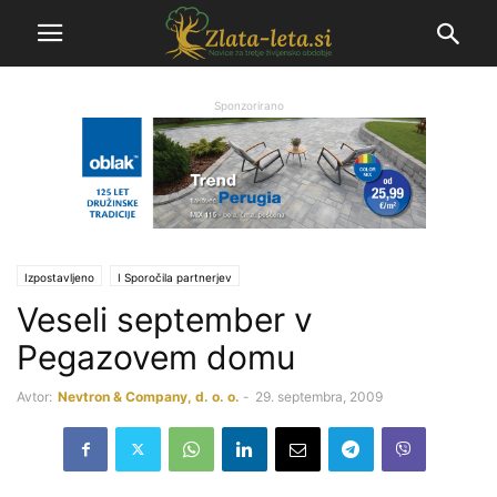
Sponzorirano
Izpostavljeno
Ι Sporočila partnerjev
Veseli september v
Pegazovem domu
Avtor:
Nevtron & Company, d. o. o.
-
29. septembra, 2009