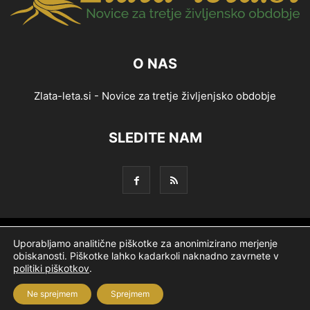
O NAS
Zlata-leta.si - Novice za tretje življenjsko obdobje
SLEDITE NAM
Splošni pogoji
Piškotki
Politika zasebnosti
Uporabljamo analitične piškotke za anonimizirano merjenje
obiskanosti. Piškotke lahko kadarkoli naknadno zavrnete v
Oglaševanje
Partnerji
Ekipa
Logotip
O podjetju
politiki piškotkov
.
Ne sprejmem
Sprejmem
© Nevtron & Company, d. o. o.