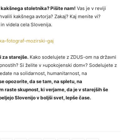
kakšnega stoletnika? Pišite nam!
Vas je v reviji
valili kakšnega avtorja? Zakaj? Kaj menite vi?
in videla cela Slovenija.
 za starejše.
Kako sodelujete z ZDUS-om na državni
upnostih? Si želite v »upokojenski dom«? Sodelujete z
date na solidarnost, humanitarnost, na
se opozorite, da se tam, na spletu, na
 raste skupnost, ki verjame, da je v starejših še
eljejo Slovenijo v boljši svet, lepše čase.