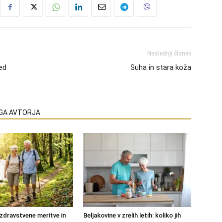
Naslednji članek
ed
Suha in stara koža
EGA AVTORJA
zdravstvene meritve in
Beljakovine v zrelih letih: koliko jih