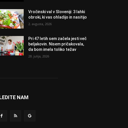
Vročinski val v Sloveniji: 3 lahki
obroki, ki vas ohladijo in nasitijo
2. avgusta, 2026
Pri 47 letih sem začela jesti več
beljakovin. Nisem pričakovala,
da bom imela toliko težav
28. julija, 2026
LEDITE NAM