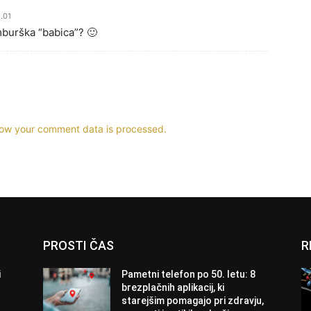
.01
burška “babica”? 🙂
ow your comment data is processed.
PROSTI ČAS
R
i
Pametni telefon po 50. letu: 8
brezplačnih aplikacij, ki
starejšim pomagajo pri zdravju,