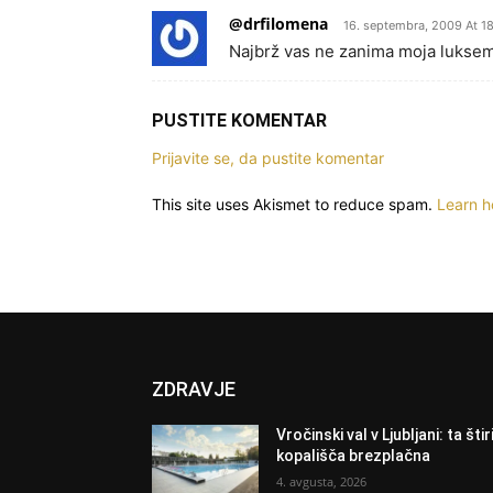
@drfilomena
16. septembra, 2009 At 18
Najbrž vas ne zanima moja luksem
PUSTITE KOMENTAR
Prijavite se, da pustite komentar
This site uses Akismet to reduce spam.
Learn h
ZDRAVJE
Vročinski val v Ljubljani: ta štir
kopališča brezplačna
4. avgusta, 2026