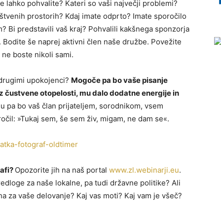
 lahko pohvalite? Kateri so vaši največji problemi?
štvenih prostorih? Kdaj imate odprto? Imate sporočilo
? Bi predstavili vaš kraj? Pohvalili kakšnega sponzorja
. Bodite še naprej aktivni člen naše družbe. Povežite
 ne boste nikoli sami.
 z drugimi upokojenci?
Mogoče pa bo vaše pisanje
iz čustvene otopelosti, mu dalo dodatne energije in
u pa bo vaš član prijateljem, sorodnikom, vsem
čil: »Tukaj sem, še sem živ, migam, ne dam se«.
rafi?
Opozorite jih na naš portal
www.zl.webinarji.eu
.
redloge za naše lokalne, pa tudi državne politike? Ali
ha za vaše delovanje? Kaj vas moti? Kaj vam je všeč?