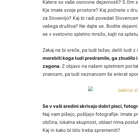
Katere so vaše osnovne dejavnosti? S čim se
Kje imate svoje prostore? Kaj počnete v dru
za Slovenijo? Kaj bi radi povedali Slovencem
vašega društva? Ne dajte se. Bodite dejavni
se v svetovno spletno mrežo, kajti na spletu
Zakaj ne bi sreče, pa tudi težav, delili tudi
morebiti koga tudi predramilo, ga zbudilo 
zagona
. Z objavo na našem spletnem portal
znancem, pa tudi neznancem še enkrat sporo
Se v vaši sredini skrivajo dobri pisci, fotog
Naj nam pišejo, pošljejo fotografije. Imate p
občina, lokalna skupnost, oblast nima poslu
Kaj in kako bi bilo treba spremeniti?