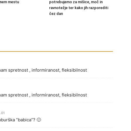
 enem mestu
potrebujemo za mišice, moč in
ravnotežje ter kako jih razporediti
čez dan
nam spretnost , informiranost, fleksibilnost
nam spretnost , informiranost, fleksibilnost
.01
burška “babica”? 🙂