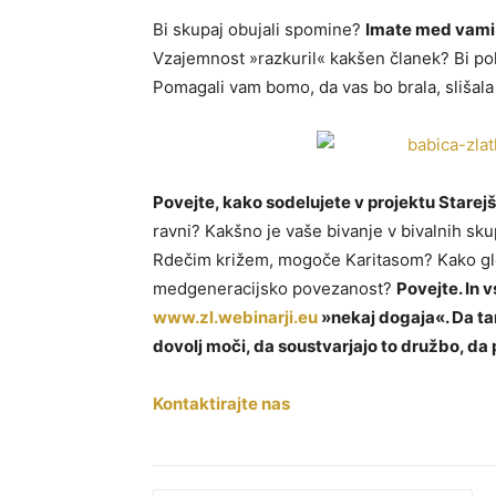
Bi skupaj obujali spomine?
Imate med vami 
Vzajemnost »razkuril« kakšen članek? Bi poh
Pomagali vam bomo, da vas bo brala, slišala 
Povejte, kako sodelujete v projektu Starejši
ravni? Kakšno je vaše bivanje v bivalnih sk
Rdečim križem, mogoče Karitasom? Kako gle
medgeneracijsko povezanost?
Povejte. In v
www.zl.webinarji.eu
»nekaj dogaja«. Da tam
dovolj moči, da soustvarjajo to družbo, da p
Kontaktirajte nas