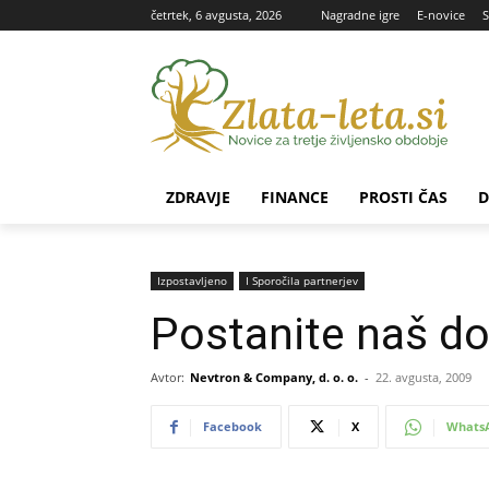
četrtek, 6 avgusta, 2026
Nagradne igre
E-novice
S
ZDRAVJE
FINANCE
PROSTI ČAS
D
Izpostavljeno
Ι Sporočila partnerjev
Postanite naš do
Avtor:
Nevtron & Company, d. o. o.
-
22. avgusta, 2009
Facebook
X
Whats