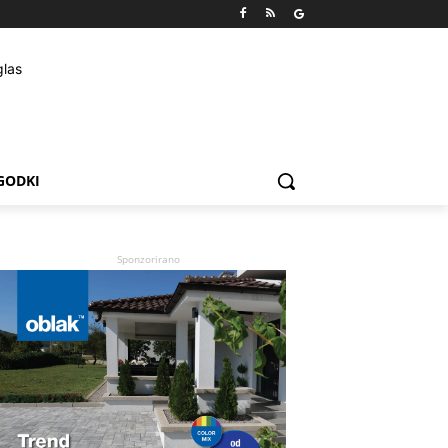
GODKI
Sponzorirano