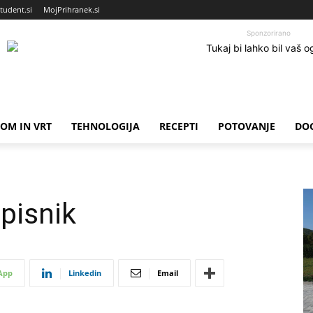
tudent.si
MojPrihranek.si
Sponzorirano
OM IN VRT
TEHNOLOGIJA
RECEPTI
POTOVANJE
DO
pisnik
App
Linkedin
Email