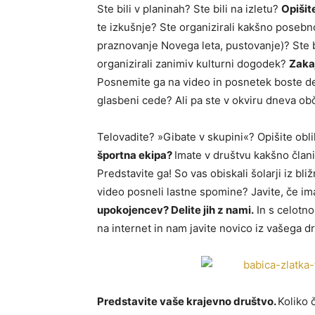
Ste bili v planinah? Ste bili na izletu?
Opišite
te izkušnje? Ste organizirali kakšno posebno
praznovanje Novega leta, pustovanje)? Ste
organizirali zanimiv kulturni dogodek?
Zaka
Posnemite ga na video in posnetek boste deli
glasbeni cede? Ali pa ste v okviru dneva obč
Telovadite? »Gibate v skupini«? Opišite obli
športna ekipa?
Imate v društvu kakšno člani
Predstavite ga! So vas obiskali šolarji iz bliž
video posneli lastne spomine? Javite, če i
upokojencev? Delite jih z nami.
In s celotno
na internet in nam javite novico iz vašega d
Predstavite vaše krajevno društvo.
Koliko 