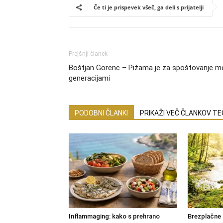
Če ti je prispevek všeč, ga deli s prijatelji
Prejšnji članek
Boštjan Gorenc – Pižama je za spoštovanje m
generacijami
PODOBNI ČLANKI
PRIKAŽI VEČ ČLANKOV T
Inflammaging: kako s prehrano
Brezplačne 