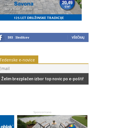
593
Sledilcev
VŠEČKAJ
Tedenske e-novice
Sponzorirano