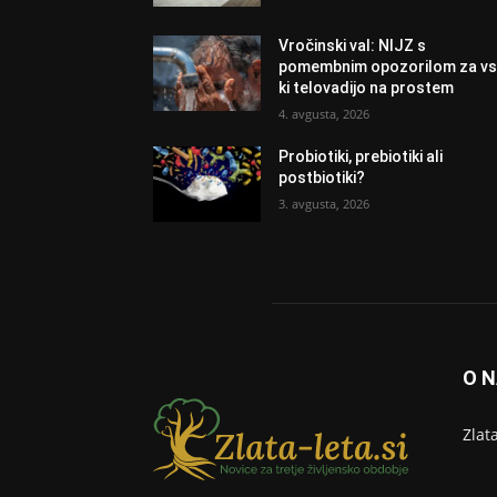
Vročinski val: NIJZ s
pomembnim opozorilom za vs
ki telovadijo na prostem
4. avgusta, 2026
Probiotiki, prebiotiki ali
postbiotiki?
3. avgusta, 2026
O 
Zlat