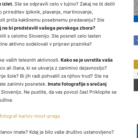
 izlet.
Ste se odpravili celo v tujino? Zakaj ne bi delili
 prireditev (piknik, plavanje, martinovanje,
 bili priča kakšnemu posebnemu predavanju? Ste
j ne bi predstavili vašega pevskega zbora?
li s celotno Slovenijo. Ste posneli celo lasten
ine aktivno sodelovali v pripravi praznika?
ke vaših telesnih aktivnosti.
Kako se je uvrstila vaša
co ali člana, ki se ukvarja z zanimivo dejavnostjo?
nje šole? Bi jih radi pohvalili za njihov trud? Ste na
mate zanimiv posnetek.
Imate fotografije s srečanj
 Slovenijo. Ne pustite, da vas povozi čas! Priklopite se
ruštva.
članov imate? Kdaj je bilo vaše društvo ustanovljeno?