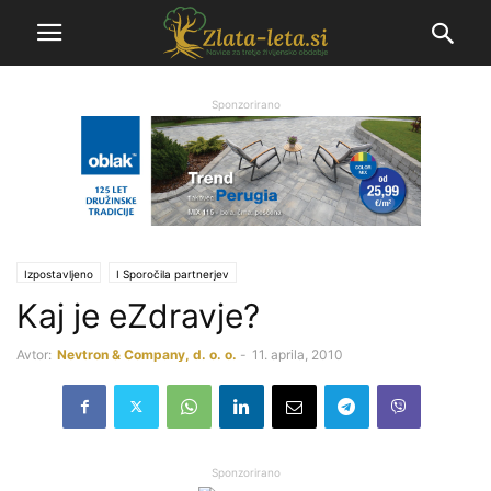
Sponzorirano
Izpostavljeno
Ι Sporočila partnerjev
Kaj je eZdravje?
Avtor:
Nevtron & Company, d. o. o.
-
11. aprila, 2010
Sponzorirano