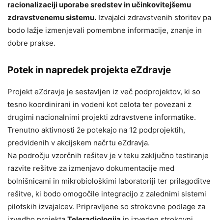
racionalizaciji uporabe sredstev in učinkovitejšemu
zdravstvenemu sistemu.
Izvajalci zdravstvenih storitev pa
bodo lažje izmenjevali pomembne informacije, znanje in
dobre prakse.
Potek in napredek projekta eZdravje
Projekt eZdravje je sestavljen iz več podprojektov, ki so
tesno koordinirani in vodeni kot celota ter povezani z
drugimi nacionalnimi projekti zdravstvene informatike.
Trenutno aktivnosti že potekajo na 12 podprojektih,
predvidenih v akcijskem načrtu eZdravja.
Na področju vzorčnih rešitev je v teku zaključno testiranje
razvite rešitve za izmenjavo dokumentacije med
bolnišnicami in mikrobiološkimi laboratoriji ter prilagoditve
rešitve, ki bodo omogočile integracijo z zalednimi sistemi
pilotskih izvajalcev. Pripravljene so strokovne podlage za
izvedbo projekta
Teleradiologija
in izveden strokovni