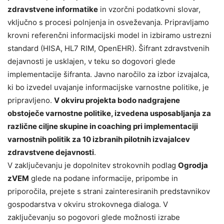
zdravstvene informatike
in vzorčni podatkovni slovar,
vključno s procesi polnjenja in osveževanja. Pripravljamo
krovni referenčni informacijski model in izbiramo ustrezni
standard (HISA, HL7 RIM, OpenEHR). Šifrant zdravstvenih
dejavnosti je usklajen, v teku so dogovori glede
implementacije šifranta. Javno naročilo za izbor izvajalca,
ki bo izvedel uvajanje informacijske varnostne politike, je
pripravljeno.
V okviru projekta bodo nadgrajene
obstoječe varnostne politike, izvedena usposabljanja za
različne ciljne skupine in coaching pri implementaciji
varnostnih politik za 10 izbranih pilotnih izvajalcev
zdravstvene dejavnosti
.
V zaključevanju je dopolnitev strokovnih podlag
Ogrodja
zVEM
glede na podane informacije, pripombe in
priporočila, prejete s strani zainteresiranih predstavnikov
gospodarstva v okviru strokovnega dialoga. V
zaključevanju so pogovori glede možnosti izrabe