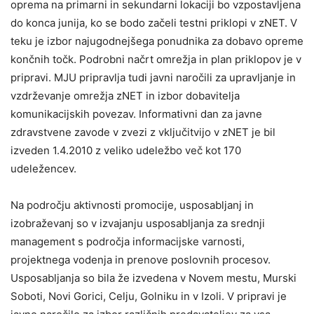
oprema na primarni in sekundarni lokaciji bo vzpostavljena
do konca junija, ko se bodo začeli testni priklopi v zNET. V
teku je izbor najugodnejšega ponudnika za dobavo opreme
končnih točk. Podrobni načrt omrežja in plan priklopov je v
pripravi. MJU pripravlja tudi javni naročili za upravljanje in
vzdrževanje omrežja zNET in izbor dobavitelja
komunikacijskih povezav. Informativni dan za javne
zdravstvene zavode v zvezi z vključitvijo v zNET je bil
izveden 1.4.2010 z veliko udeležbo več kot 170
udeležencev.
Na področju aktivnosti promocije, usposabljanj in
izobraževanj so v izvajanju usposabljanja za srednji
management s področja informacijske varnosti,
projektnega vodenja in prenove poslovnih procesov.
Usposabljanja so bila že izvedena v Novem mestu, Murski
Soboti, Novi Gorici, Celju, Golniku in v Izoli. V pripravi je