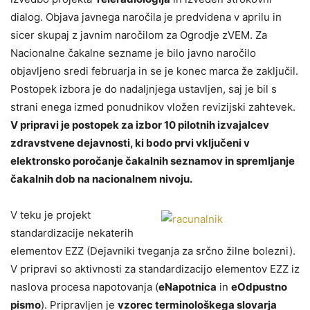
dialog. Objava javnega naročila je predvidena v aprilu in
sicer skupaj z javnim naročilom za Ogrodje zVEM. Za
Nacionalne čakalne sezname je bilo javno naročilo
objavljeno sredi februarja in se je konec marca že zaključil.
Postopek izbora je do nadaljnjega ustavljen, saj je bil s
strani enega izmed ponudnikov vložen revizijski zahtevek.
V pripravi je postopek za izbor 10 pilotnih izvajalcev
zdravstvene dejavnosti, ki bodo prvi vključeni v
elektronsko poročanje čakalnih seznamov in spremljanje
čakalnih dob na nacionalnem nivoju.
V teku je projekt
standardizacije nekaterih
elementov EZZ (Dejavniki tveganja za srčno žilne bolezni).
V pripravi so aktivnosti za standardizacijo elementov EZZ iz
naslova procesa napotovanja (
eNapotnica
in
eOdpustno
pismo
). Pripravljen je
vzorec terminološkega slovarja