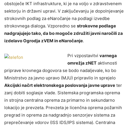
obstoječe IKT infrastrukture, ki je na voljo v zdravstvenem
sektorju in državni upravi. V zaključevanju je dopolnjevanje
strokovnih podlag za eNaročanje na podlagi izvedbe
strokovnega dialoga. Vzporedno se
strokovne podlage
nadgrajujejo tako, da bo mogoče združiti javni naročili za
izdelavo Ogrodja zVEM in eNaročanje
.
Pri vzpostavitvi
varnega
omrežja zNET
aktivnosti
priprave krovnega dogovora se bodo nadaljevale, ko bo
Ministrstvo za javno upravo (MJU) pripravilo in sprejelo
Akcijski načrt elektronskega poslovanja javne uprave
ter
zanj dobiti soglasje vlade. Sistemska programska oprema
in strojna centralna oprema za primarno in sekundarno
lokacijo je prevzeta. Prevzeta je licenčna oprema požarnih
pregrad in oprema za nadgradnjo senzorjev sistema za
preprečevanje vdorov (ISS IDS/IPS sistema). Centralna