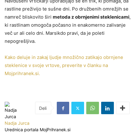
Navdušeni vrtičkarji uporabljajo še en trik, ki pomaga, da
rastline preživijo te sušne dni. Po družbenih omrežjih se
namreč bliskovito širi
metoda z obrnjenimi steklenicami
,
ki rastlinam omogoča počasno in enakomerno zalivanje
več ur ali celo dni. Marsikdo pravi, da je poleti
nepogrešljiva.
Kako deluje in zakaj ljudje množično zatikajo obrnjene
steklenice v svoje vrtove, preverite v članku na
Mojprihranek.si.
Nadja Jurca
Urednica portala MojPrihranek.si