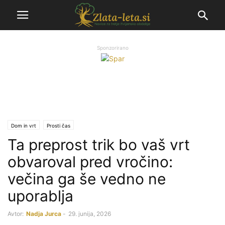
Sponzorirano
Dom in vrt
Prosti čas
Ta preprost trik bo vaš vrt
obvaroval pred vročino:
večina ga še vedno ne
uporablja
Avtor:
Nadja Jurca
-
29. junija, 2026