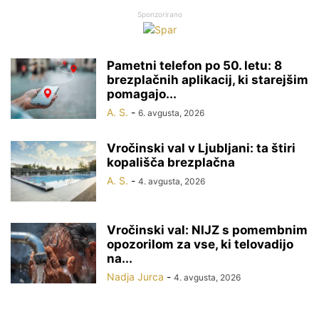
Sponzorirano
Pametni telefon po 50. letu: 8
brezplačnih aplikacij, ki starejšim
pomagajo...
A. S.
-
6. avgusta, 2026
Vročinski val v Ljubljani: ta štiri
kopališča brezplačna
A. S.
-
4. avgusta, 2026
Vročinski val: NIJZ s pomembnim
opozorilom za vse, ki telovadijo
na...
Nadja Jurca
-
4. avgusta, 2026