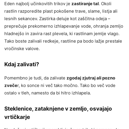
Eden najbolj učinkovitih trikov je
zastiranje tal
. Okoli
rastlin razporedite plast pokošene trave, slame, listja ali
lesnih sekancev. Zastirka deluje kot zaščitna odeja –
preprečuje prekomerno izhlapevanje vode, ohranja zemljo
hladnejšo in zavira rast plevela, ki rastlinam jemlje vlago.
Tako boste zalivali redkeje, rastline pa bodo lažje prestale
vročinske valove.
Kdaj zalivati?
Pomembno je tudi, da zalivate
zgodaj zjutraj ali pozno
zveče
r, ko sonce ni več tako močno. Tako bo več vode
ostalo v tleh, namesto da bi hitro izhlapela.
Steklenice, zataknjene v zemljo, osvajajo
vrtičkarje