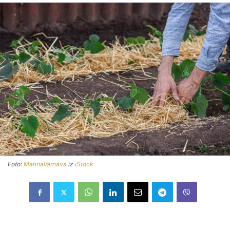
Foto:
MarinaVarnava
iz
iStock