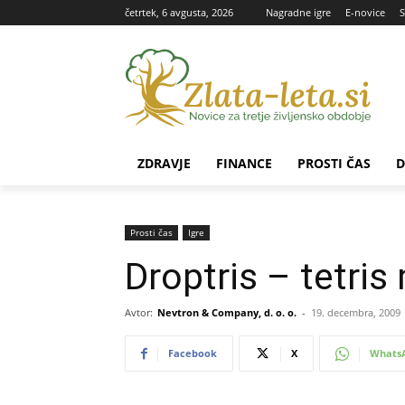
četrtek, 6 avgusta, 2026
Nagradne igre
E-novice
S
ZDRAVJE
FINANCE
PROSTI ČAS
D
Prosti čas
Igre
Droptris – tetri
Avtor:
Nevtron & Company, d. o. o.
-
19. decembra, 2009
Facebook
X
Whats