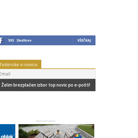
593
Sledilcev
VŠEČKAJ
Tedenske e-novice
Sponzorirano