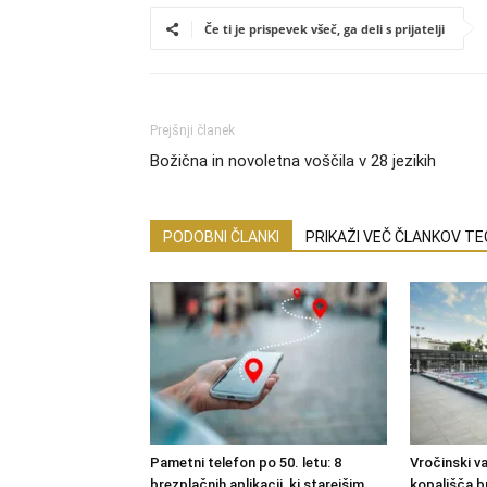
Če ti je prispevek všeč, ga deli s prijatelji
Prejšnji članek
Božična in novoletna voščila v 28 jezikih
PODOBNI ČLANKI
PRIKAŽI VEČ ČLANKOV T
Pametni telefon po 50. letu: 8
Vročinski val
brezplačnih aplikacij, ki starejšim
kopališča b