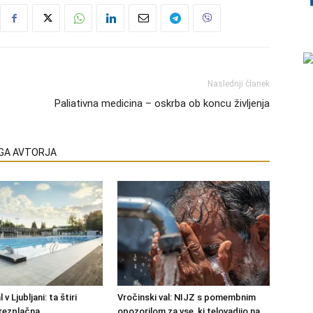
Naslednji članek
Paliativna medicina – oskrba ob koncu življenja
EGA AVTORJA
 v Ljubljani: ta štiri
Vročinski val: NIJZ s pomembnim
rezplačna
opozorilom za vse, ki telovadijo na