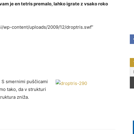
 vam je en tetris premalo, lahko igrate z vsako roko
si/wp-content/uploads/2009/12/droptris.swf”
i. S smernimi puščicami
mo tako, da v strukturi
truktura zniža.