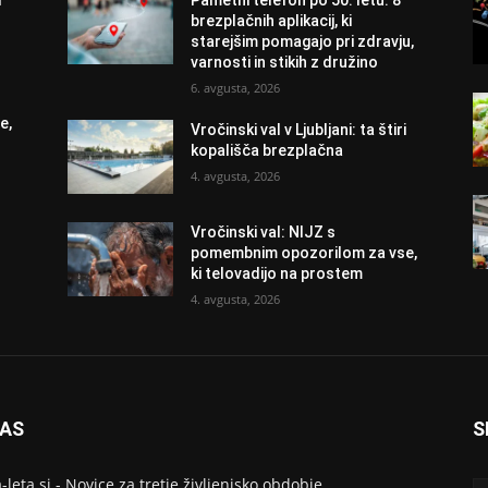
i
Pametni telefon po 50. letu: 8
brezplačnih aplikacij, ki
starejšim pomagajo pri zdravju,
varnosti in stikih z družino
6. avgusta, 2026
e,
Vročinski val v Ljubljani: ta štiri
kopališča brezplačna
4. avgusta, 2026
Vročinski val: NIJZ s
pomembnim opozorilom za vse,
ki telovadijo na prostem
4. avgusta, 2026
NAS
S
a-leta.si - Novice za tretje življenjsko obdobje