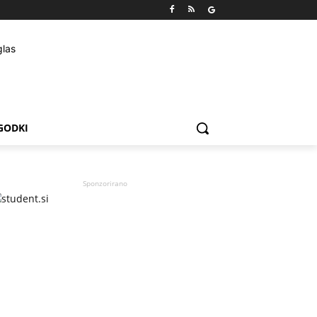
GODKI
Sponzorirano