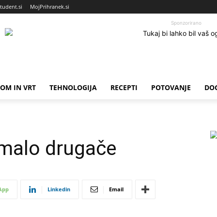
tudent.si
MojPrihranek.si
Sponzorirano
OM IN VRT
TEHNOLOGIJA
RECEPTI
POTOVANJE
DO
s malo drugače
App
Linkedin
Email