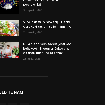
Probiotiki, prebiotiki ali
postbiotiki?
3. avgusta, 2026
Vročinski val v Sloveniji: 3 lahki
obroki, ki vas ohladijo in nasitijo
2. avgusta, 2026
Pri 47 letih sem začela jesti več
beljakovin. Nisem pričakovala,
da bom imela toliko težav
28. julija, 2026
LEDITE NAM