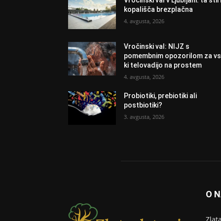
Vročinski val v Ljubljani: ta štir
kopališča brezplačna
4. avgusta, 2026
Vročinski val: NIJZ s
pomembnim opozorilom za vs
ki telovadijo na prostem
4. avgusta, 2026
Probiotiki, prebiotiki ali
postbiotiki?
3. avgusta, 2026
O 
Zlat