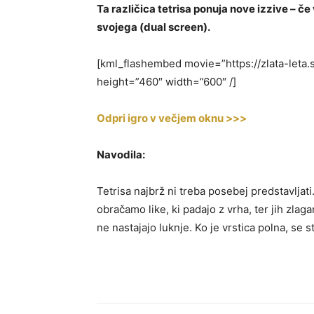
Ta različica tetrisa ponuja nove izzive – če
svojega (dual screen).
[kml_flashembed movie=”https://zlata-leta.
height=”460″ width=”600″ /]
Odpri igro v večjem oknu >>>
Navodila:
Tetrisa najbrž ni treba posebej predstavljat
obračamo like, ki padajo z vrha, ter jih zlaga
ne nastajajo luknje. Ko je vrstica polna, se s