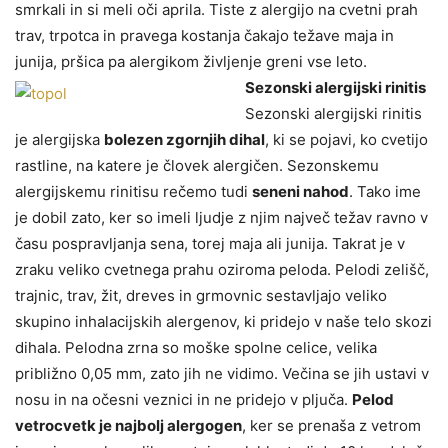
smrkali in si meli oči aprila. Tiste z alergijo na cvetni prah
trav, trpotca in pravega kostanja čakajo težave maja in
junija, pršica pa alergikom življenje greni vse leto.
Sezonski alergijski rinitis
Sezonski alergijski rinitis
je alergijska
bolezen zgornjih dihal
, ki se pojavi, ko cvetijo
rastline, na katere je človek alergičen. Sezonskemu
alergijskemu rinitisu rečemo tudi
seneni nahod
. Tako ime
je dobil zato, ker so imeli ljudje z njim največ težav ravno v
času pospravljanja sena, torej maja ali junija. Takrat je v
zraku veliko cvetnega prahu oziroma peloda. Pelodi zelišč,
trajnic, trav, žit, dreves in grmovnic sestavljajo veliko
skupino inhalacijskih alergenov, ki pridejo v naše telo skozi
dihala. Pelodna zrna so moške spolne celice, velika
približno 0,05 mm, zato jih ne vidimo. Večina se jih ustavi v
nosu in na očesni veznici in ne pridejo v pljuča.
Pelod
vetrocvetk je najbolj alergogen
, ker se prenaša z vetrom