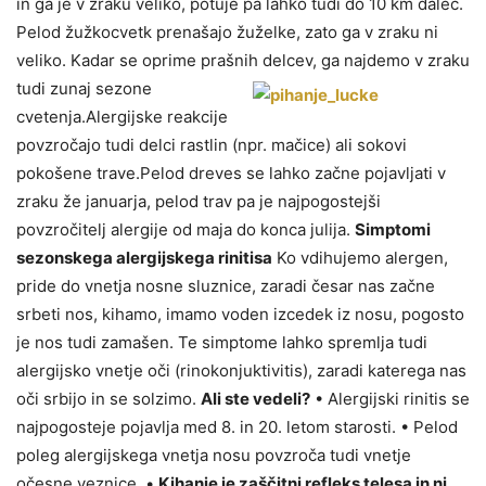
in ga je v zraku veliko, potuje pa lahko tudi do 10 km daleč.
Pelod žužkocvetk prenašajo žuželke, zato ga v zraku ni
veliko. Kadar se oprime prašnih delcev, ga najdemo v zraku
tudi zunaj sezone
cvetenja.Alergijske reakcije
povzročajo tudi delci rastlin (npr. mačice) ali sokovi
pokošene trave.Pelod dreves se lahko začne pojavljati v
zraku že januarja, pelod trav pa je najpogostejši
povzročitelj alergije od maja do konca julija.
Simptomi
sezonskega alergijskega rinitisa
Ko vdihujemo alergen,
pride do vnetja nosne sluznice, zaradi česar nas začne
srbeti nos, kihamo, imamo voden izcedek iz nosu, pogosto
je nos tudi zamašen. Te simptome lahko spremlja tudi
alergijsko vnetje oči (rinokonjuktivitis), zaradi katerega nas
oči srbijo in se solzimo.
Ali ste vedeli?
• Alergijski rinitis se
najpogosteje pojavlja med 8. in 20. letom starosti. • Pelod
poleg alergijskega vnetja nosu povzroča tudi vnetje
očesne veznice. •
Kihanje je zaščitni refleks telesa in ni