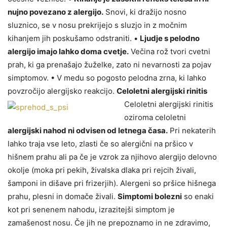
nujno povezano z alergijo.
Snovi, ki dražijo nosno
sluznico, se v nosu prekrijejo s sluzjo in z močnim
kihanjem jih poskušamo odstraniti. •
Ljudje s pelodno
alergijo imajo lahko doma cvetje.
Večina rož tvori cvetni
prah, ki ga prenašajo žuželke, zato ni nevarnosti za pojav
simptomov. • V medu so pogosto pelodna zrna, ki lahko
povzročijo alergijsko reakcijo.
Celoletni alergijski rinitis
Celoletni alergijski rinitis
oziroma celoletni
alergijski nahod ni odvisen od letnega časa.
Pri nekaterih
lahko traja vse leto, zlasti če so alergični na pršico v
hišnem prahu ali pa če je vzrok za njihovo alergijo delovno
okolje (moka pri pekih, živalska dlaka pri rejcih živali,
šamponi in dišave pri frizerjih). Alergeni so pršice hišnega
prahu, plesni in domače živali.
Simptomi bolezni
so enaki
kot pri senenem nahodu, izrazitejši simptom je
zamašenost nosu. Če jih ne prepoznamo in ne zdravimo,