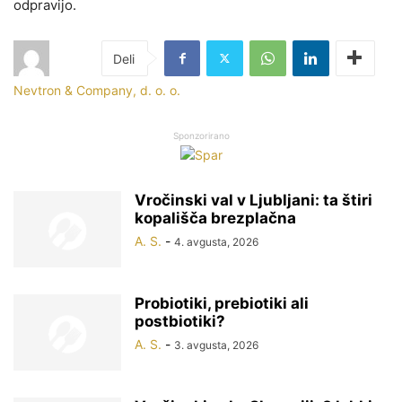
odpravijo.
Nevtron & Company, d. o. o.
Sponzorirano
Vročinski val v Ljubljani: ta štiri
kopališča brezplačna
A. S.
-
4. avgusta, 2026
Probiotiki, prebiotiki ali
postbiotiki?
A. S.
-
3. avgusta, 2026