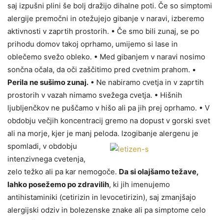
saj izpušni plini še bolj dražijo dihalne poti. Če so simptomi
alergije premočni in otežujejo gibanje v naravi, izberemo
aktivnosti v zaprtih prostorih. • Če smo bili zunaj, se po
prihodu domov takoj oprhamo, umijemo si lase in
oblečemo svežo obleko. • Med gibanjem v naravi nosimo
sončna očala, da oči zaščitimo pred cvetnim prahom. •
Perila ne sušimo zunaj.
• Ne nabiramo cvetja in v zaprtih
prostorih v vazah nimamo svežega cvetja. • Hišnih
ljubljenčkov ne puščamo v hišo ali pa jih prej oprhamo. • V
obdobju večjih koncentracij gremo na dopust v gorski svet
ali na morje, kjer je manj peloda.
Izogibanje alergenu je
spomladi, v obdobju
intenzivnega cvetenja,
zelo težko ali pa kar nemogoče.
Da si olajšamo težave,
lahko posežemo po zdravilih
, ki jih imenujemo
antihistaminiki (cetirizin in levocetirizin), saj zmanjšajo
alergijski odziv in bolezenske znake ali pa simptome celo