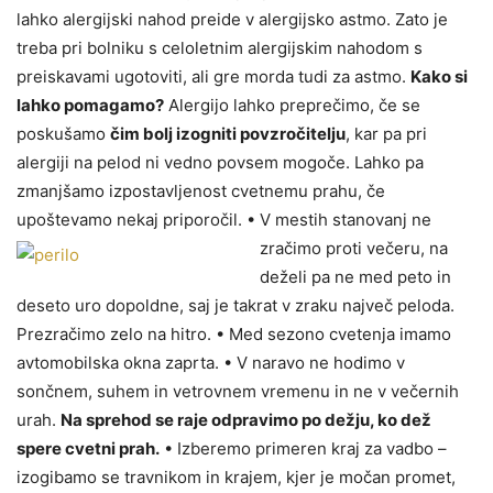
lahko alergijski nahod preide v alergijsko astmo. Zato je
treba pri bolniku s celoletnim alergijskim nahodom s
preiskavami ugotoviti, ali gre morda tudi za astmo.
Kako si
lahko pomagamo?
Alergijo lahko preprečimo, če se
poskušamo
čim bolj izogniti povzročitelju
, kar pa pri
alergiji na pelod ni vedno povsem mogoče. Lahko pa
zmanjšamo izpostavljenost cvetnemu prahu, če
upoštevamo nekaj priporočil.
• V mestih stanovanj ne
zračimo proti večeru, na
deželi pa ne med peto in
deseto uro dopoldne, saj je takrat v zraku največ peloda.
Prezračimo zelo na hitro. • Med sezono cvetenja imamo
avtomobilska okna zaprta. • V naravo ne hodimo v
sončnem, suhem in vetrovnem vremenu in ne v večernih
urah.
Na sprehod se raje odpravimo po dežju, ko dež
spere cvetni prah.
• Izberemo primeren kraj za vadbo –
izogibamo se travnikom in krajem, kjer je močan promet,