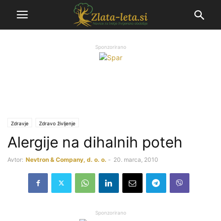
Sponzorirano
Zdravje
Zdravo življenje
Alergije na dihalnih poteh
Avtor:
Nevtron & Company, d. o. o.
-
20. marca, 2010
Sponzorirano