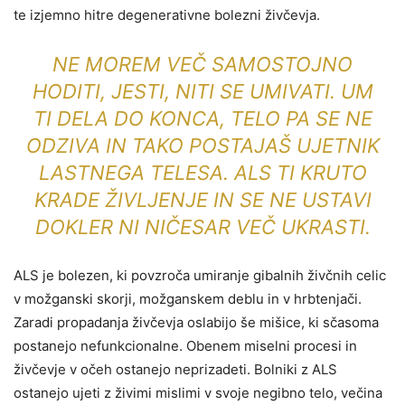
te izjemno hitre degenerativne bolezni živčevja.
NE MOREM VEČ SAMOSTOJNO
HODITI, JESTI, NITI SE UMIVATI. UM
TI DELA DO KONCA, TELO PA SE NE
ODZIVA IN TAKO POSTAJAŠ UJETNIK
LASTNEGA TELESA. ALS TI KRUTO
KRADE ŽIVLJENJE IN SE NE USTAVI
DOKLER NI NIČESAR VEČ UKRASTI.
ALS je bolezen, ki povzroča umiranje gibalnih živčnih celic
v možganski skorji, možganskem deblu in v hrbtenjači.
Zaradi propadanja živčevja oslabijo še mišice, ki sčasoma
postanejo nefunkcionalne. Obenem miselni procesi in
živčevje v očeh ostanejo neprizadeti. Bolniki z ALS
ostanejo ujeti z živimi mislimi v svoje negibno telo, večina