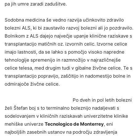
pa jih umre zaradi zadušitve.
Sodobna medicina še vedno razvija učinkovito zdravilo
bolezni ALS, ki bi zaustavilo razvoj bolezni ali jo pozdravilo.
Bolnikom z ALS dajejo največje upanje klinične raziskave s
transplantacijo matičnih oz. izvornih celic. Izvorne celice
imajo lastnosti, da se lahko s pomočjo visoko napredne
tehnologije spremenijo in razmnožijo v najrazličnejše
celice telesa, med drugim tudi v gibalne živčne celice. Te s
transplantacijo popravijo, zaščitijo in nadomestijo bolne in
odmirajoče živčne celice.
Po dveh in pol letih bolezni
želi Štefan boj s to terminalno boleznijo nadaljevati s
sodelovanjem v kliničnih raziskavah univerzitetne klinike
mehiške univerze
Tecnologico de Monterrey
, eni
najboljših zasebnih ustanov na področju zdravljenja