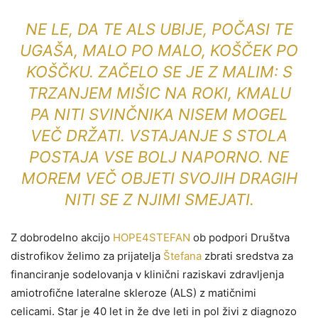
NE LE, DA TE ALS UBIJE, POČASI TE
UGAŠA, MALO PO MALO, KOŠČEK PO
KOŠČKU. ZAČELO SE JE Z MALIM: S
TRZANJEM MIŠIC NA ROKI, KMALU
PA NITI SVINČNIKA NISEM MOGEL
VEČ DRŽATI. VSTAJANJE S STOLA
POSTAJA VSE BOLJ NAPORNO. NE
MOREM VEČ OBJETI SVOJIH DRAGIH
NITI SE Z NJIMI SMEJATI.
Z dobrodelno akcijo
HOPE4STEFAN
ob podpori Društva
distrofikov želimo za prijatelja
Štefana
zbrati sredstva za
financiranje sodelovanja v klinični raziskavi zdravljenja
amiotrofične lateralne skleroze (ALS) z matičnimi
celicami. Star je 40 let in že dve leti in pol živi z diagnozo