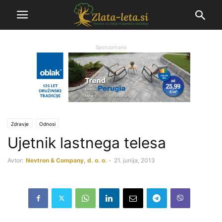
Sponzorirano
Zdravje
Odnosi
Ujetnik lastnega telesa
Avtor:
Nevtron & Company, d. o. o.
-
21. junija, 2013