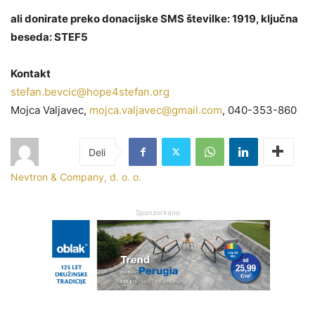
ali donirate preko donacijske SMS številke: 1919, ključna
beseda: STEF5
Kontakt
stefan.bevcic@hope4stefan.org
Mojca Valjavec,
mojca.valjavec@gmail.com
, 040-353-860
Nevtron & Company, d. o. o.
Sponzorirano