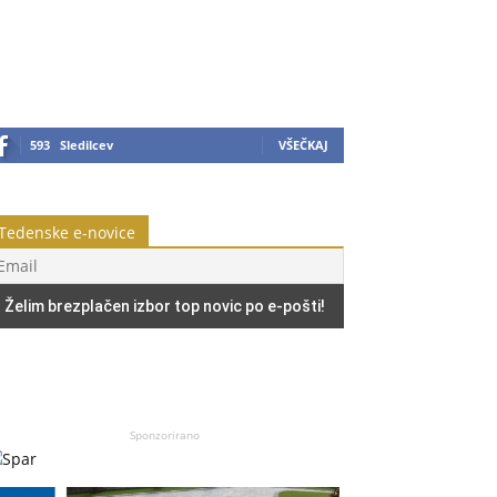
593
Sledilcev
VŠEČKAJ
Tedenske e-novice
Sponzorirano