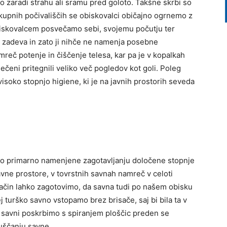
no zaradi strahu ali sramu pred goloto. Takšne skrbi so
upnih počivališčih se obiskovalci običajno ogrnemo z
obiskovalcem posvečamo sebi, svojemu počutju ter
a zadeva in zato ji nihče ne namenja posebne
reč potenje in čiščenje telesa, kar pa je v kopalkah
ečeni pritegnili veliko več pogledov kot goli. Poleg
 visoko stopnjo higiene, ki je na javnih prostorih seveda
ni so primarno namenjene zagotavljanju določene stopnje
javne prostore, v tovrstnih savnah namreč v celoti
 način lahko zagotovimo, da savna tudi po našem obisku
ej turško savno vstopamo brez brisače, saj bi bila ta v
 savni poskrbimo s spiranjem ploščic preden se
uščanju savne.