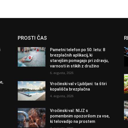
PROSTI ČAS
R
i
Pametni telefon po 50. letu: 8
brezplačnih aplikacij, ki
starejšim pomagajo pri zdravju,
varnosti in stikih z družino
6. avgusta, 2026
e,
Vročinski val v Ljubljani: ta štiri
kopališča brezplačna
4. avgusta, 2026
Vročinski val: NIJZ s
pomembnim opozorilom za vse,
ki telovadijo na prostem