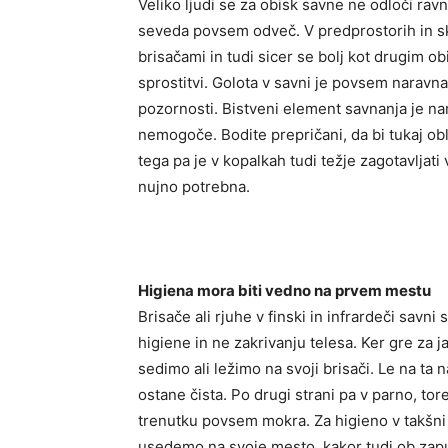
Veliko ljudi se za obisk savne ne odloči rav
seveda povsem odveč. V predprostorih in sk
brisačami in tudi sicer se bolj kot drugim 
sprostitvi. Golota v savni je povsem naravn
pozornosti. Bistveni element savnanja je nam
nemogoče. Bodite prepričani, da bi tukaj obl
tega pa je v kopalkah tudi težje zagotavljati
nujno potrebna.
Higiena mora biti vedno na prvem mestu
Brisače ali rjuhe v finski in infrardeči sav
higiene in ne zakrivanju telesa. Ker gre za 
sedimo ali ležimo na svoji brisači. Le na ta
ostane čista. Po drugi strani pa v parno, tor
trenutku povsem mokra. Za higieno v takšni
usedemo na svoje mesto, kakor tudi ob zap