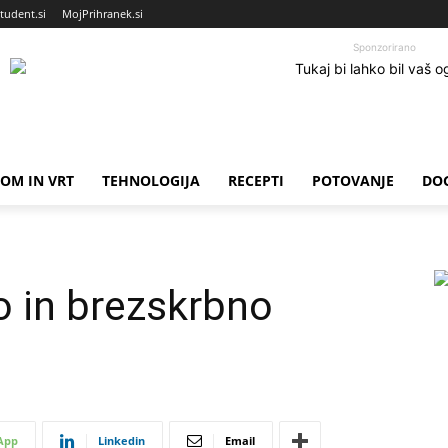
tudent.si
MojPrihranek.si
Sponzorirano
OM IN VRT
TEHNOLOGIJA
RECEPTI
POTOVANJE
DO
o in brezskrbno
App
Linkedin
Email