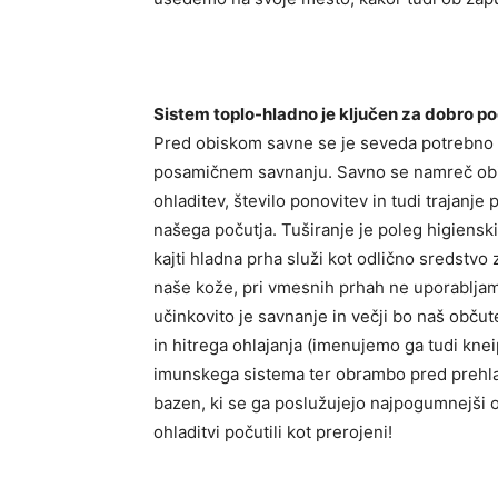
Sistem toplo-hladno je ključen za dobro po
Pred obiskom savne se je seveda potrebno t
posamičnem savnanju. Savno se namreč obisk
ohladitev, število ponovitev in tudi trajanj
našega počutja. Tuširanje je poleg higiensk
kajti hladna prha služi kot odlično sredstvo z
naše kože, pri vmesnih prhah ne uporabljamo
učinkovito je savnanje in večji bo naš obču
in hitrega ohlajanja (imenujemo ga tudi kn
imunskega sistema ter obrambo pred prehlad
bazen, ki se ga poslužujejo najpogumnejši o
ohladitvi počutili kot prerojeni!