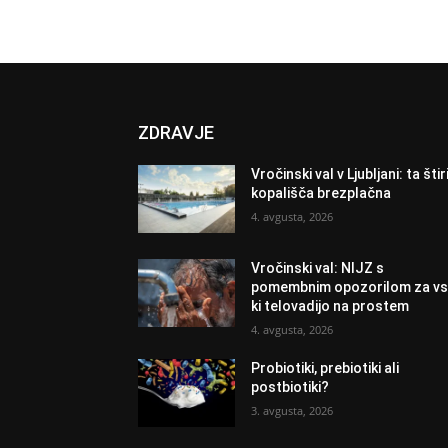
ZDRAVJE
Vročinski val v Ljubljani: ta štir
kopališča brezplačna
4. avgusta, 2026
Vročinski val: NIJZ s
pomembnim opozorilom za vs
ki telovadijo na prostem
4. avgusta, 2026
Probiotiki, prebiotiki ali
postbiotiki?
3. avgusta, 2026