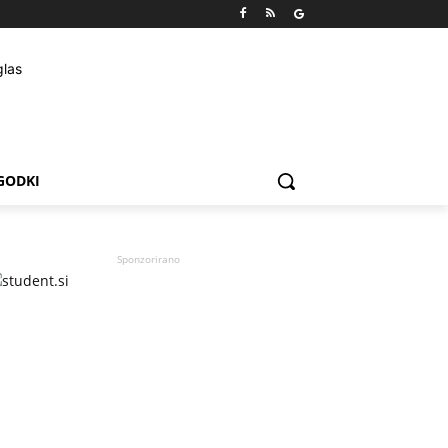
GODKI
Sponzorirano