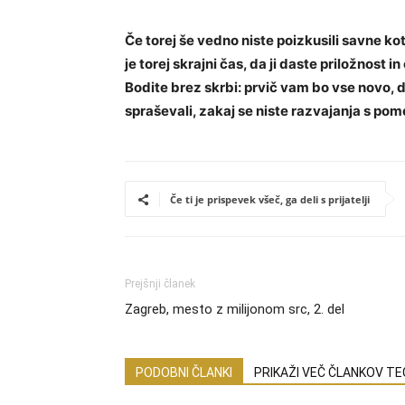
Če torej še vedno niste poizkusili savne kot
je torej skrajni čas, da ji daste priložnost 
Bodite brez skrbi: prvič vam bo vse novo, 
spraševali, zakaj se niste razvajanja s pomo
Če ti je prispevek všeč, ga deli s prijatelji
Prejšnji članek
Zagreb, mesto z milijonom src, 2. del
PODOBNI ČLANKI
PRIKAŽI VEČ ČLANKOV T