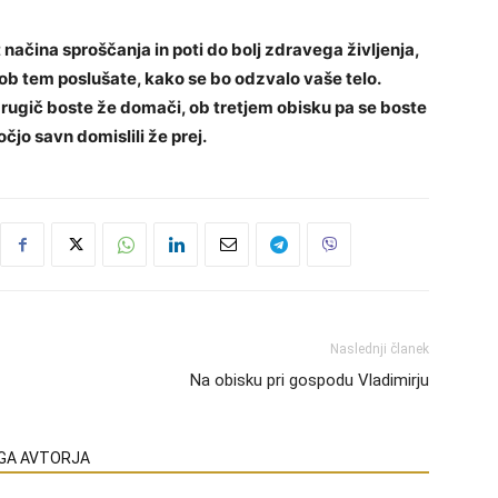
 načina sproščanja in poti do bolj zdravega življenja,
in ob tem poslušate, kako se bo odzvalo vaše telo.
drugič boste že domači, ob tretjem obisku pa se boste
čjo savn domislili že prej.
Naslednji članek
Na obisku pri gospodu Vladimirju
EGA AVTORJA