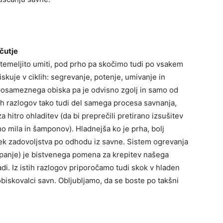
čutje
emeljito umiti, pod prho pa skočimo tudi po vsakem
uje v ciklih: segrevanje, potenje, umivanje in
e posameznega obiska pa je odvisno zgolj in samo od
ih razlogov tako tudi del samega procesa savnanja,
a hitro ohladitev (da bi preprečili pretirano izsušitev
 mila in šamponov). Hladnejša ko je prha, bolj
tek zadovoljstva po odhodu iz savne. Sistem ogrevanja
eipanje) je bistvenega pomena za krepitev našega
i. Iz istih razlogov priporočamo tudi skok v hladen
biskovalci savn. Obljubljamo, da se boste po takšni