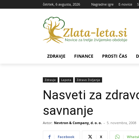
četrtek, 6 avgusta, 2026
Nagradne igre
E-novice
S
ZDRAVJE
FINANCE
PROSTI ČAS
D
Zdravje
Lepota
Zdravo življenje
Nasveti za zdrav
savnanje
Avtor:
Nevtron & Company, d. o. o.
-
5. novembra, 2008
Facebook
X
Whats