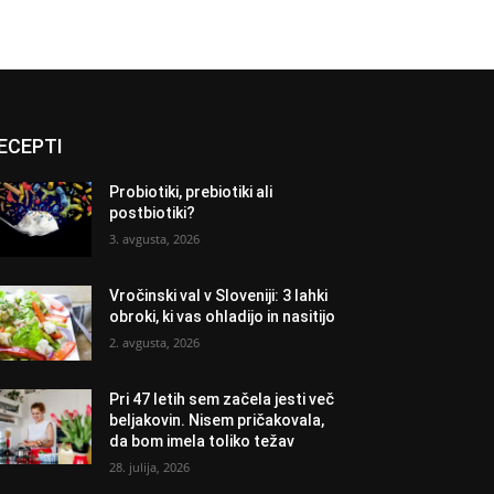
ECEPTI
Probiotiki, prebiotiki ali
postbiotiki?
3. avgusta, 2026
Vročinski val v Sloveniji: 3 lahki
obroki, ki vas ohladijo in nasitijo
2. avgusta, 2026
Pri 47 letih sem začela jesti več
beljakovin. Nisem pričakovala,
da bom imela toliko težav
28. julija, 2026