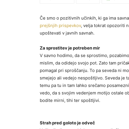
Če smo o pozitivnih učinkih, ki ga ima savna
prejšnjih prispevkov
, velja tokrat opozoriti 
upoštevati v javnih savnah.
Za sprostitev je potreben mir
V savno hodimo, da se sprostimo, pozabimo
mislim, da odidejo svojo pot. Zato tam priča
pomagal pri sproščanju. To pa seveda ni mož
smejejo ali vedejo nespoštljivo. Seveda je t
temu pa tu in tam lahko srečamo posameznik
vedo, da s svojim vedenjem motijo ostale ob
bodite mirni, tihi ter spoštljivi.
Strah pred goloto je odveč