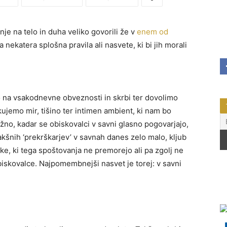
nje na telo in duha veliko govorili že v
enem od
na nekatera splošna pravila ali nasvete, ki bi jih morali
 na vsakodnevne obveznosti in skrbi ter dovolimo
kujemo mir, tišino ter intimen ambient, ki nam bo
no, kadar se obiskovalci v savni glasno pogovarjajo,
akšnih ‘prekrškarjev’ v savnah danes zelo malo, kljub
e, ki tega spoštovanja ne premorejo ali pa zgolj ne
iskovalce. Najpomembnejši nasvet je torej: v savni