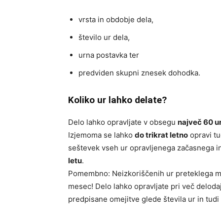
vrsta in obdobje dela,
število ur dela,
urna postavka ter
predviden skupni znesek dohodka.
Koliko ur lahko delate?
Delo lahko opravljate v obsegu
največ 60 u
Izjemoma se lahko
do trikrat letno
opravi t
seštevek vseh ur opravljenega začasnega 
letu
.
Pomembno: Neizkoriščenih ur preteklega me
mesec! Delo lahko opravljate pri več deloda
predpisane omejitve glede števila ur in tudi