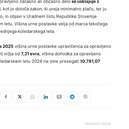
pravljeno začasno ali občasno delo
se usklajuje z
i
, kot jo določa zakon, ki ureja minimalno plačo, ter ju
lo, in objavi v Uradnem listu Republike Slovenije
m letu. Višina urne postavke velja od marca tekočega
lednjega koledarskega leta.
ja 2025
višina urne postavke upravičenca za opravljeno
ti nižja od
7,21 evra
, višina dohodka za opravljeno
koledarskem letu 2024 ne sme presegati
10.781,07
Naslednji članek