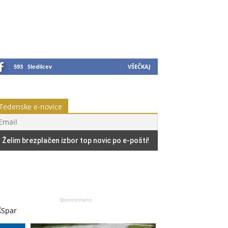
593
Sledilcev
VŠEČKAJ
Tedenske e-novice
Sponzorirano