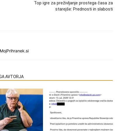
Top igre za preživljanje prostega časa za
starejše: Prednosti in slabosti
MojPrihranek.si
EGA AVTORJA