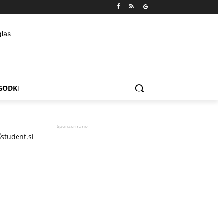
GODKI
Sponzorirano