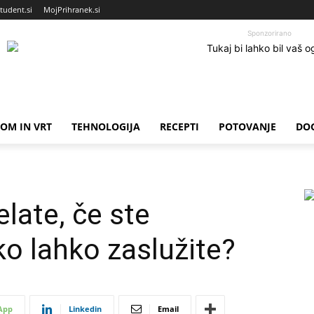
tudent.si
MojPrihranek.si
Sponzorirano
OM IN VRT
TEHNOLOGIJA
RECEPTI
POTOVANJE
DO
elate, če ste
ko lahko zaslužite?
App
Linkedin
Email