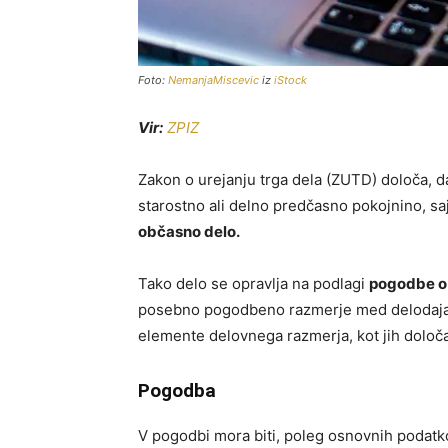
Foto:
NemanjaMiscevic
iz
iStock
Vir:
ZPIZ
Zakon o urejanju trga dela (ZUTD) določa, da
starostno ali delno predčasno pokojnino, saj
občasno delo.
Tako delo se opravlja na podlagi
pogodbe o 
posebno pogodbeno razmerje med delodajal
elemente delovnega razmerja, kot jih določa
Pogodba
V pogodbi mora biti, poleg osnovnih podatk