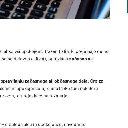
 lahko vsi upokojenci (razen tistih, ki prejemajo delno
 so še delovno aktivni), opravljajo
začasno ali
opravljanju začasnega ali občasnega dela
. Gre za
cem in upokojencem, ki ima lahko tudi nekatere
 zakon, ki ureja delovna razmerja.
ov o delodajalcu in upokojencu, navedeno: