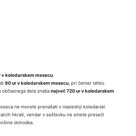
r v koledarskem mesecu.
udi
90 ur v koledarskem mesecu
, pri čemer lahko
in občasnega dela znaša
največ 720 ur v koledarskem
seca ne morete prenašati v naslednji koledarski
jalcih hkrati, vendar v seštevku ne smete preseči
 višine dohodka.