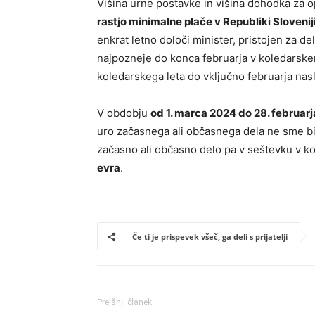
Višina urne postavke in višina dohodka za o
rastjo minimalne plače v Republiki Slovenij
enkrat letno določi minister, pristojen za de
najpozneje do konca februarja v koledarske
koledarskega leta do vključno februarja nas
V obdobju
od 1. marca 2024 do 28. februar
uro začasnega ali občasnega dela ne sme bi
začasno ali občasno delo pa v seštevku v 
evra
.
Če ti je prispevek všeč, ga deli s prijatelji
Prejšnji članek