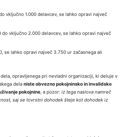
 do vključno 1.000 delavcev, se lahko opravi največ
00 do vključno 2.000 delavcev, se lahko opravi največ
00, se lahko opravi največ 3.750 ur začasnega ali
la, opravljenega pri nevladni organizaciji, ki deluje v
takega dela
niste obvezno pokojninsko in invalidsko
uživanje pokojnine
, a pozor:
iz tega naslova namreč
st, saj se tovrstni dohodek šteje kot dohodek iz