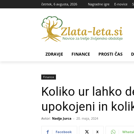
četrtek, 6 avgusta, 2026
Nagradne igre
E-novice
S
ZDRAVJE
FINANCE
PROSTI ČAS
D
Finance
Koliko ur lahko d
upokojeni in koli
Avtor:
Nadja Jurca
-
20. maja, 2024
Facebook
X
Whats