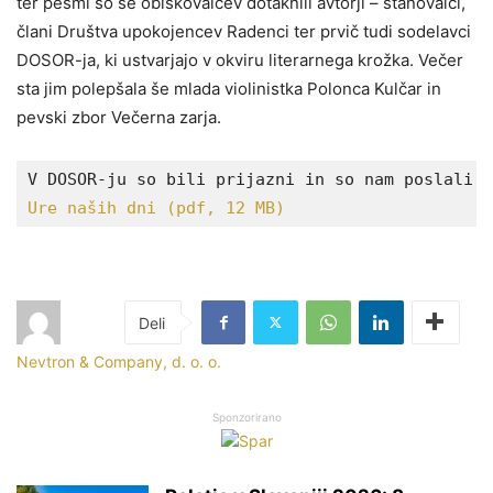
ter pesmi so se obiskovalcev dotaknili avtorji – stanovalci,
člani Društva upokojencev Radenci ter prvič tudi sodelavci
DOSOR-ja, ki ustvarjajo v okviru literarnega krožka. Večer
sta jim polepšala še mlada violinistka Polonca Kulčar in
pevski zbor Večerna zarja.
Ure naših dni (pdf, 12 MB)
Nevtron & Company, d. o. o.
Sponzorirano