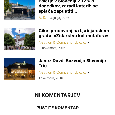
Poletje v Sloveniji 2026: 8
dogodkov, zaradi katerih se
splača zapustiti...
A. S.
-
3. julija, 2026
Cikel predavanj na Ljubljanskem
gradu: »Zidarstvo kot metafora«
Nevtron & Company, d. o. o.
-
3. novembra, 2016
Janez Dovč: Sozvočja Slovenije
Trio
Nevtron & Company, d. o. o.
-
17. oktobra, 2016
NI KOMENTARJEV
PUSTITE KOMENTAR