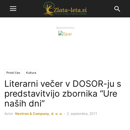
Sponzorirano
Prosti čas
Kultura
Literarni večer v DOSOR-ju s
predstavitvijo zbornika “Ure
naših dni”
Avtor:
Nevtron & Company, d. o. o.
-
2. septembra, 2011