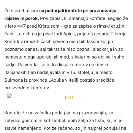
Že stari Rimljani
so podarjali konfete pri praznovanju
rojstev in porok.
Prvi zapisi, ki omenjajo konfete, segajo že
v leto 447 pred Kristusom – gre za zapise o rimski družini
Fabi -, o njih pa je pisal tudi Apicij, prijatelj cesarja Tiberija.
Konfeti v rimskih časih seveda niso bili takšni kot jih
poznamo danes, saj takrat še niso poznali sladkorja in so
namesto njega uporabljali med, s katerim so oblivali suho
sadje. Pa vendar se je tradicija konfetov na rimsko
italijanskih tleh nadaljevala in v 15. stoletju je mesto
Sulmona iz province L’Aquila v Italiji postalo središče
proizvodnje konfetov.
Konfete že od začetka podarjajo na praznovanjih, za
zahvalo gostom in kot simbol lepih želja za tiste, ki jim je
slavje namenjeno. Kot že rečeno, so jih najprej ponujali na