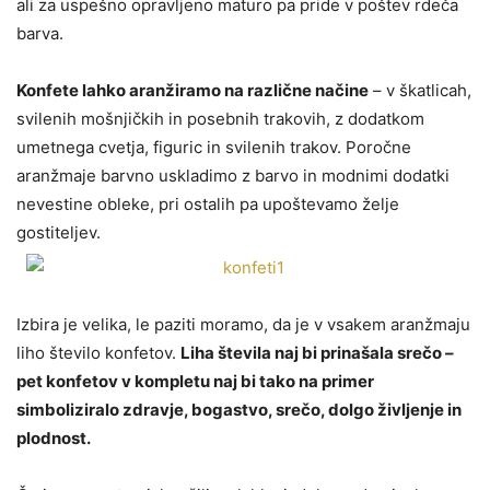
ali za uspešno opravljeno maturo pa pride v poštev rdeča
barva.
Konfete lahko aranžiramo na različne načine
– v škatlicah,
svilenih mošnjičkih in posebnih trakovih, z dodatkom
umetnega cvetja, figuric in svilenih trakov. Poročne
aranžmaje barvno uskladimo z barvo in modnimi dodatki
nevestine obleke, pri ostalih pa upoštevamo želje
gostiteljev.
Izbira je velika, le paziti moramo, da je v vsakem aranžmaju
liho število konfetov.
Liha števila naj bi prinašala srečo –
pet konfetov v kompletu naj bi tako na primer
simboliziralo zdravje, bogastvo, srečo, dolgo življenje in
plodnost.