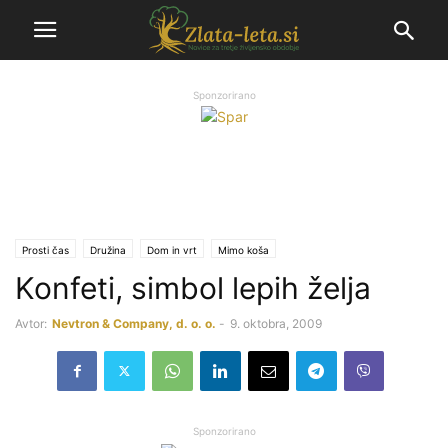
Sponzorirano
Prosti čas
Družina
Dom in vrt
Mimo koša
Konfeti, simbol lepih želja
Avtor:
Nevtron & Company, d. o. o.
-
9. oktobra, 2009
Sponzorirano