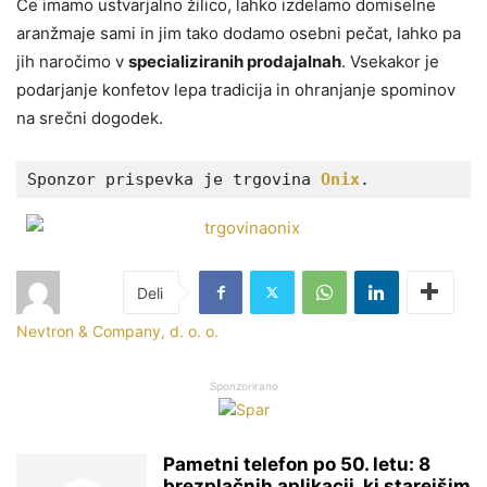
Če imamo ustvarjalno žilico, lahko izdelamo domiselne
aranžmaje sami in jim tako dodamo osebni pečat, lahko pa
jih naročimo v
specializiranih prodajalnah
. Vsekakor je
podarjanje konfetov lepa tradicija in ohranjanje spominov
na srečni dogodek.
Sponzor prispevka je trgovina 
Onix
.
Nevtron & Company, d. o. o.
Sponzorirano
Pametni telefon po 50. letu: 8
brezplačnih aplikacij, ki starejšim