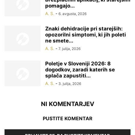
pomagajo...
A. S.
-
6. avgusta, 2026
Znaki dehidracije pri starejših:
opozorilni simptomi, ki jih poleti
ne smete...
A. S.
-
7. julija, 2026
Poletje v Sloveniji 2026: 8
dogodkov, zaradi katerih se
splača zapustiti...
A. S.
-
3. julija, 2026
NI KOMENTARJEV
PUSTITE KOMENTAR