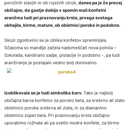
poročnih slavjih in ob rojstvih otrok,
danes pa je že precej
običajno, da gostje dobijo v spomin mali konfetni
aranžma tudi pri praznovanju krsta, prvega svetega
obhajila, birme, mature, ob obletnici poroke in podobno.
Skozi zgodovino se je oblika konfetov spreminjala.
Sčasoma so mandlje začela nadomeščati nova polnila –
čokolada, kandirano sadje, pistacije in podobno -, pa tudi
aranžiranje je postajalo vedno bolj domiselno.
Izoblikovala se je tudi simbolika barv.
Tako je najbolj
običajna barva konfetov za poroko bela, za srebrno ali zlato
obletnico poroke srebrna ali zlata, in za diamantno
obletnico zopet bela. Pri praznovanju krsta običajno
uporabimo rožnate ali pa svetlo modre konfete, za birmo