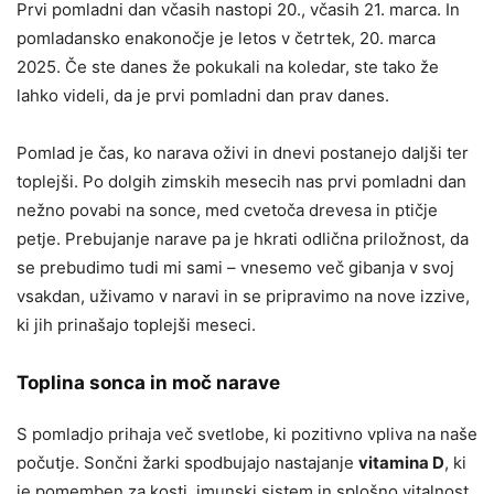
Prvi pomladni dan včasih nastopi 20., včasih 21. marca. In
pomladansko enakonočje je letos v četrtek, 20. marca
2025. Če ste danes že pokukali na koledar, ste tako že
lahko videli, da je prvi pomladni dan prav danes.
Pomlad je čas, ko narava oživi in dnevi postanejo daljši ter
toplejši. Po dolgih zimskih mesecih nas prvi pomladni dan
nežno povabi na sonce, med cvetoča drevesa in ptičje
petje. Prebujanje narave pa je hkrati odlična priložnost, da
se prebudimo tudi mi sami – vnesemo več gibanja v svoj
vsakdan, uživamo v naravi in se pripravimo na nove izzive,
ki jih prinašajo toplejši meseci.
Toplina sonca in moč narave
S pomladjo prihaja več svetlobe, ki pozitivno vpliva na naše
počutje. Sončni žarki spodbujajo nastajanje
vitamina D
, ki
je pomemben za kosti, imunski sistem in splošno vitalnost.