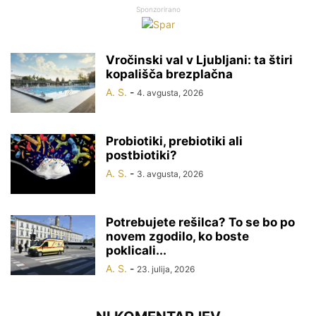
Sponzorirano
Vročinski val v Ljubljani: ta štiri
kopališča brezplačna
A. S.
-
4. avgusta, 2026
Probiotiki, prebiotiki ali
postbiotiki?
A. S.
-
3. avgusta, 2026
Potrebujete rešilca? To se bo po
novem zgodilo, ko boste
poklicali...
A. S.
-
23. julija, 2026