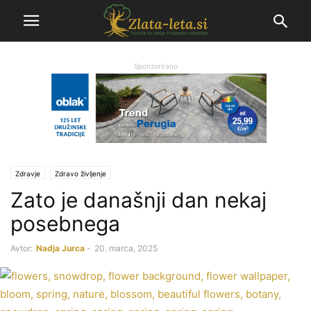
Sponzorirano
Zdravje
Zdravo življenje
Zato je današnji dan nekaj
posebnega
Avtor:
Nadja Jurca
-
20. marca, 2025