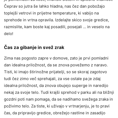
Čeprav so jutra še lahko hladna, nas čez dan pobožajo
toplejši vetrovi in prijetne temperature, ki vabijo na
sprehode in vrtna opravila. Izdelajte skico svoje gredice,
razmislite, kam boste kaj posadili, posejali … in veselo na
delo!
Čas za gibanje in svež zrak
Zima nas pogosto zapre v domove, zato je prvi pomladni
dan idealna priložnost, da se znova povežemo z naravo.
Tisti, ki imajo štirinožne prijatelji, so se skoraj zagotovo
tudi čez zimo več sprehajali, za vse ostale pa je zdaj
idealna priložnost, da znova obujejo superge in naredijo
nekaj za svoje telo. Tudi krajši sprehod v parku ali na bližnji
gozdni poti nam pomaga, da se nadihamo svežega zraka in
poživimo telo. Za tiste, ki uživajo v vrtnarjenju, je to pravi
čas, da pripravijo gredice, obrežejo rastline in zasadijo