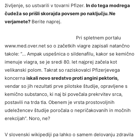
življenje, so ustvarili v tovarni Pfizer.
In do tega modrega
čudeža so prišli skorajda povsem po naključju. Ne
verjamete?
Berite naprej.
Pri spletnem portalu
www.med.over.net so o začetkih viagre zapisali natančno
takole: “… Ampak uspešnica o sildenafilu, kakor se kemično
imenuje viagra, se je sredi 80. let najprej začela kot
velikanski polom. Takrat so raziskovalci Pfizerjevega
koncerna
iskali novo sredstvo proti angini pektoris,
vendar so jih rezultati prve pilotske študije, opravljene s
kemično substanco, ki naj bi povečala prekrvitev srca,
postavili na trda tla. Obenem je vrsta prostovoljnih
udeležencev študije poročala o nepričakovanih in močnih
erekcijah”. Noro, ne?
V slovenski wikipediji pa lahko o samem delovanju zdravila