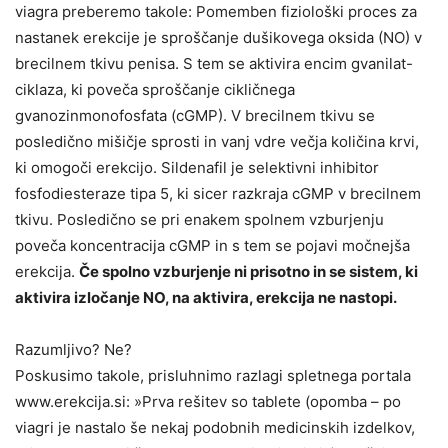
viagra preberemo takole: Pomemben fiziološki proces za
nastanek erekcije je sproščanje dušikovega oksida (NO) v
brecilnem tkivu penisa. S tem se aktivira encim gvanilat-
ciklaza, ki poveča sproščanje cikličnega
gvanozinmonofosfata (cGMP). V brecilnem tkivu se
posledično mišičje sprosti in vanj vdre večja količina krvi,
ki omogoči erekcijo. Sildenafil je selektivni inhibitor
fosfodiesteraze tipa 5, ki sicer razkraja cGMP v brecilnem
tkivu. Posledično se pri enakem spolnem vzburjenju
poveča koncentracija cGMP in s tem se pojavi močnejša
erekcija.
Če spolno vzburjenje ni prisotno in se sistem, ki
aktivira izločanje NO, na aktivira, erekcija ne nastopi.
Razumljivo? Ne?
Poskusimo takole, prisluhnimo razlagi spletnega portala
www.erekcija.si: »Prva rešitev so tablete (opomba – po
viagri je nastalo še nekaj podobnih medicinskih izdelkov,