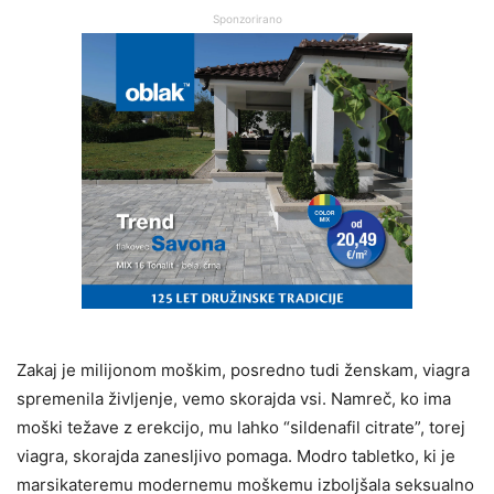
Sponzorirano
Zakaj je milijonom moškim, posredno tudi ženskam, viagra
spremenila življenje, vemo skorajda vsi. Namreč, ko ima
moški težave z erekcijo, mu lahko “sildenafil citrate”, torej
viagra, skorajda zanesljivo pomaga. Modro tabletko, ki je
marsikateremu modernemu moškemu izboljšala seksualno