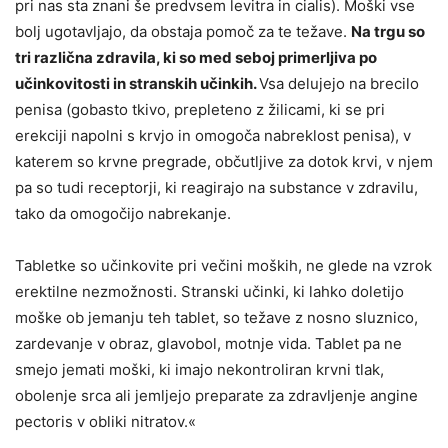
pri nas sta znani še predvsem levitra in cialis). Moški vse
bolj ugotavljajo, da obstaja pomoč za te težave.
Na trgu so
tri različna zdravila, ki so med seboj primerljiva po
učinkovitosti in stranskih učinkih.
Vsa delujejo na brecilo
penisa (gobasto tkivo, prepleteno z žilicami, ki se pri
erekciji napolni s krvjo in omogoča nabreklost penisa), v
katerem so krvne pregrade, občutljive za dotok krvi, v njem
pa so tudi receptorji, ki reagirajo na substance v zdravilu,
tako da omogočijo nabrekanje.
Tabletke so učinkovite pri večini moških, ne glede na vzrok
erektilne nezmožnosti. Stranski učinki, ki lahko doletijo
moške ob jemanju teh tablet, so težave z nosno sluznico,
zardevanje v obraz, glavobol, motnje vida. Tablet pa ne
smejo jemati moški, ki imajo nekontroliran krvni tlak,
obolenje srca ali jemljejo preparate za zdravljenje angine
pectoris v obliki nitratov.«