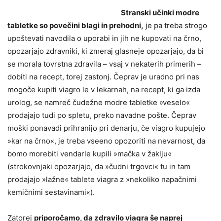
Stranski učinki modre
tabletke so povečini blagi in prehodni,
je pa treba strogo
upoštevati navodila o uporabi in jih ne kupovati na črno,
opozarjajo zdravniki, ki zmeraj glasneje opozarjajo, da bi
se morala tovrstna zdravila – vsaj v nekaterih primerih –
dobiti na recept, torej zastonj. Čeprav je uradno pri nas
mogoče kupiti viagro le v lekarnah, na recept, ki ga izda
urolog, se namreč čudežne modre tabletke »veselo«
prodajajo tudi po spletu, preko navadne pošte. Čeprav
moški ponavadi prihranijo pri denarju, če viagro kupujejo
»kar na črno«, je treba vseeno opozoriti na nevarnost, da
bomo morebiti vendarle kupili »mačka v žaklju«
(strokovnjaki opozarjajo, da »čudni trgovci« tu in tam
prodajajo »lažne« tablete viagra z »nekoliko napačnimi
kemičnimi sestavinami«).
Zatorej
priporočamo, da zdravilo viagra še naprej