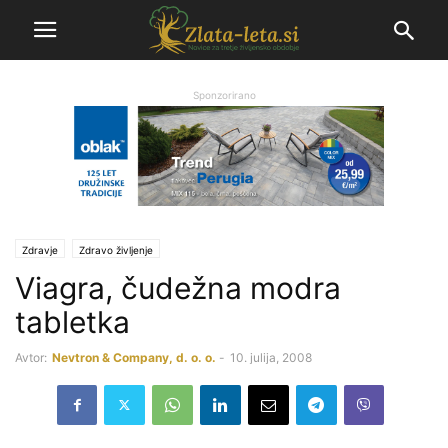
Sponzorirano
Zdravje
Zdravo življenje
Viagra, čudežna modra
tabletka
Avtor:
Nevtron & Company, d. o. o.
-
10. julija, 2008