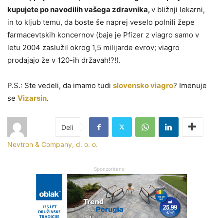
kupujete po navodilih vašega zdravnika,
v bližnji lekarni,
in to kljub temu, da boste še naprej veselo polnili žepe
farmacevtskih koncernov (baje je Pfizer z viagro samo v
letu 2004 zaslužil okrog 1,5 milijarde evrov; viagro
prodajajo že v 120-ih državah!?!).
P.S.: Ste vedeli, da imamo tudi
slovensko viagro
? Imenuje
se
Vizarsin
.
Nevtron & Company, d. o. o.
Sponzorirano