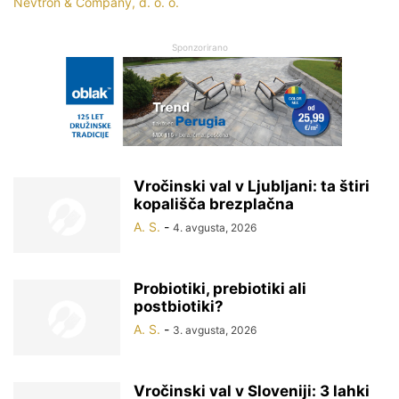
Nevtron & Company, d. o. o.
Sponzorirano
Vročinski val v Ljubljani: ta štiri
kopališča brezplačna
A. S.
-
4. avgusta, 2026
Probiotiki, prebiotiki ali
postbiotiki?
A. S.
-
3. avgusta, 2026
Vročinski val v Sloveniji: 3 lahki