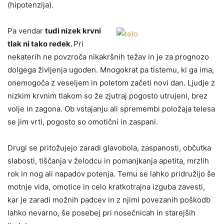
(hipotenzija).
Pa vendar
tudi nizek krvni
tlak ni tako redek.
Pri
nekaterih ne povzroča nikakršnih težav in je za prognozo
dolgega življenja ugoden. Mnogokrat pa tistemu, ki ga ima,
onemogoča z veseljem in poletom začeti novi dan. Ljudje z
nizkim krvnim tlakom so že zjutraj pogosto utrujeni, brez
volje in zagona. Ob vstajanju ali spremembi položaja telesa
se jim vrti, pogosto so omotični in zaspani.
Drugi se pritožujejo zaradi glavobola, zaspanosti, občutka
slabosti, tiščanja v želodcu in pomanjkanja apetita, mrzlih
rok in nog ali napadov potenja. Temu se lahko pridružijo še
motnje vida, omotice in celo kratkotrajna izguba zavesti,
kar je zaradi možnih padcev in z njimi povezanih poškodb
lahko nevarno, še posebej pri nosečnicah in starejših