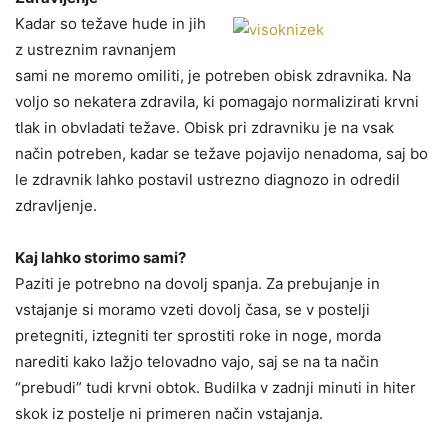
Kadar so težave hude in jih
z ustreznim ravnanjem
sami ne moremo omiliti, je potreben obisk zdravnika. Na
voljo so nekatera zdravila, ki pomagajo normalizirati krvni
tlak in obvladati težave. Obisk pri zdravniku je na vsak
način potreben, kadar se težave pojavijo nenadoma, saj bo
le zdravnik lahko postavil ustrezno diagnozo in odredil
zdravljenje.
Kaj lahko storimo sami?
Paziti je potrebno na dovolj spanja. Za prebujanje in
vstajanje si moramo vzeti dovolj časa, se v postelji
pretegniti, iztegniti ter sprostiti roke in noge, morda
narediti kako lažjo telovadno vajo, saj se na ta način
“prebudi” tudi krvni obtok. Budilka v zadnji minuti in hiter
skok iz postelje ni primeren način vstajanja.