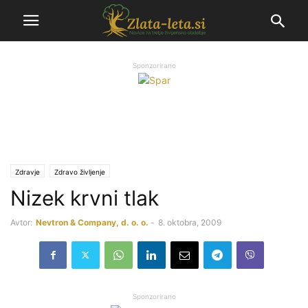
Sponzorirano
Zdravje
Zdravo življenje
Nizek krvni tlak
Avtor:
Nevtron & Company, d. o. o.
-
8. oktobra, 2009
Sponzorirano