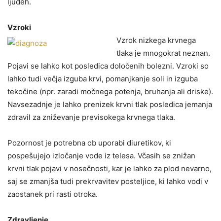
ljudeh.
Vzroki
Vzrok nizkega krvnega
tlaka je mnogokrat neznan.
Pojavi se lahko kot posledica določenih bolezni. Vzroki so
lahko tudi večja izguba krvi, pomanjkanje soli in izguba
tekočine (npr. zaradi močnega potenja, bruhanja ali driske).
Navsezadnje je lahko prenizek krvni tlak posledica jemanja
zdravil za zniževanje previsokega krvnega tlaka.
Pozornost je potrebna ob uporabi diuretikov, ki
pospešujejo izločanje vode iz telesa. Včasih se znižan
krvni tlak pojavi v nosečnosti, kar je lahko za plod nevarno,
saj se zmanjša tudi prekrvavitev posteljice, ki lahko vodi v
zaostanek pri rasti otroka.
Zdravljenje