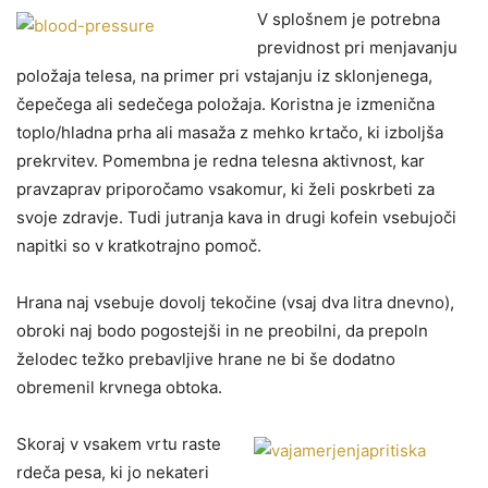
V splošnem je potrebna
previdnost pri menjavanju
položaja telesa, na primer pri vstajanju iz sklonjenega,
čepečega ali sedečega položaja. Koristna je izmenična
toplo/hladna prha ali masaža z mehko krtačo, ki izboljša
prekrvitev. Pomembna je redna telesna aktivnost, kar
pravzaprav priporočamo vsakomur, ki želi poskrbeti za
svoje zdravje. Tudi jutranja kava in drugi kofein vsebujoči
napitki so v kratkotrajno pomoč.
Hrana naj vsebuje dovolj tekočine (vsaj dva litra dnevno),
obroki naj bodo pogostejši in ne preobilni, da prepoln
želodec težko prebavljive hrane ne bi še dodatno
obremenil krvnega obtoka.
Skoraj v vsakem vrtu raste
rdeča pesa, ki jo nekateri