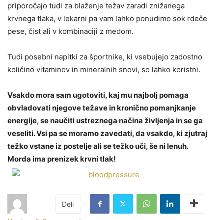
priporočajo tudi za blaženje težav zaradi znižanega
krvnega tlaka, v lekarni pa vam lahko ponudimo sok rdeče
pese, čist ali v kombinaciji z medom.
Tudi posebni napitki za športnike, ki vsebujejo zadostno
količino vitaminov in mineralnih snovi, so lahko koristni.
Vsakdo mora sam ugotoviti, kaj mu najbolj pomaga
obvladovati njegove težave in kronično pomanjkanje
energije, se naučiti ustreznega načina življenja in se ga
veseliti. Vsi pa se moramo zavedati, da vsakdo, ki zjutraj
težko vstane iz postelje ali se težko uči, še ni lenuh.
Morda ima prenizek krvni tlak!