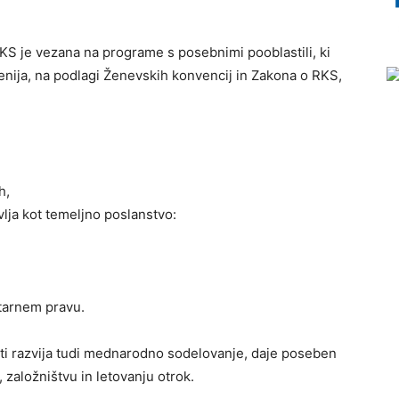
KS je vezana na programe s posebnimi pooblastili, ki
venija, na podlagi Ženevskih konvencij in Zakona o RKS,
h,
vlja kot temeljno poslanstvo:
tarnem pravu.
sti razvija tudi mednarodno sodelovanje, daje poseben
založništvu in letovanju otrok.