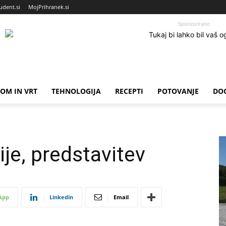
udent.si
MojPrihranek.si
Sponzorirano
OM IN VRT
TEHNOLOGIJA
RECEPTI
POTOVANJE
DO
ije, predstavitev
App
Linkedin
Email