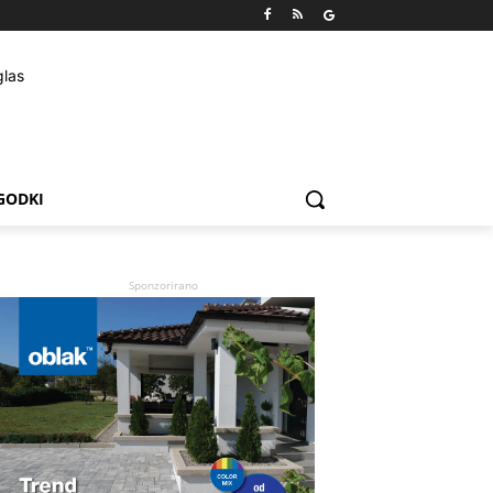
GODKI
Sponzorirano