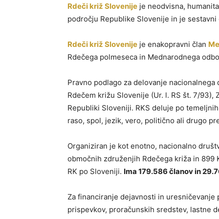
Rdeči križ Slovenije
je neodvisna, humanita
področju Republike Slovenije in je sestavn
Rdeči križ Slovenije
je enakopravni član
Me
Rdečega polmeseca in Mednarodnega odbor
Pravno podlago za delovanje nacionalnega 
Rdečem križu Slovenije (Ur. l. RS št. 7/93), 
Republiki Sloveniji. RKS deluje po temeljni
raso, spol, jezik, vero, politično ali drugo pr
Organiziran je kot enotno, nacionalno društv
območnih združenjih Rdečega križa in 899 K
RK po Sloveniji.
Ima 179.586 članov in 29.7
Za financiranje dejavnosti in uresničevanje
prispevkov, proračunskih sredstev, lastne de