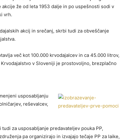
 akcije že od leta 1953 dalje in po uspešnosti sodi v
i vrh.
ajalskih akcij in srečanj, skrbi tudi za obveščanje
jalstva.
tavlja več kot 100.000 krvodajalcev in ca 45.000 litrov,
Krvodajalstvo v Sloveniji je prostovoljno, brezplačno
menjeni usposabljanju
olničarjev, reševalcev,
i tudi za usposabljanje predavateljev pouka PP,
ruženja pa organizirajo in izvajajo tečaje PP za laike,