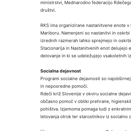
ministrstvi, Mednarodno federacijo Rdečega
društvi.
RKS ima organizirane nastanitvene enote v L
Mariboru. Namenjeni so nastanitvi in oskrbi
izrednih razmerah lahko sprejmejo in oskrbi
Stacionarija in Nastanitvenih enot delujejo 
delovanje in ki se udeležujejo vsakoletnih i
Socialna dejavnost
Programi socialne dejavnosti so najobširne
in neposredne pomoči.
Rdeči križ Slovenije v okviru socialne dejavn
občasno pomoč v obliki prehrane, higienskih 
pohištva. Izjemoma pomaga tudi z enkratnim
letovanja otrok ter starostnikov iz socialno 