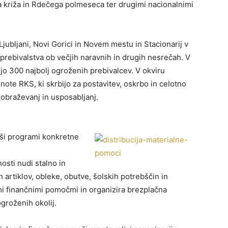
 križa in Rdečega polmeseca ter drugimi nacionalnimi
jubljani, Novi Gorici in Novem mestu in Stacionarij v
 prebivalstva ob večjih naravnih in drugih nesrečah. V
jo 300 najbolj ogroženih prebivalcev. V okviru
enote RKS, ki skrbijo za postavitev, oskrbo in celotno
zobraževanj in usposabljanj.
jši programi konkretne
osti nudi stalno in
artiklov, obleke, obutve, šolskih potrebščin in
i finančnimi pomočmi in organizira brezplačna
ogroženih okolij.