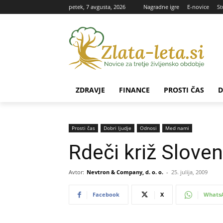
petek, 7 avgusta, 2026
Nagradne igre
E-novice
St
ZDRAVJE
FINANCE
PROSTI ČAS
D
Prosti čas
Dobri ljudje
Odnosi
Med nami
Rdeči križ Sloven
Avtor:
Nevtron & Company, d. o. o.
-
25. julija, 2009
Facebook
X
Whats