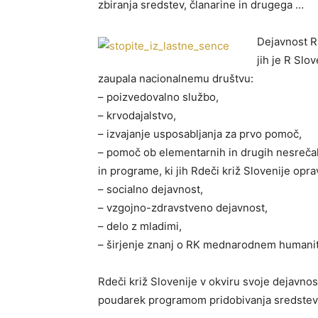
zbiranja sredstev, članarine in drugega …
Dejavnost R
jih je R Slo
zaupala nacionalnemu društvu:
– poizvedovalno službo,
– krvodajalstvo,
– izvajanje usposabljanja za prvo pomoč,
– pomoč ob elementarnih in drugih nesreča
in programe, ki jih Rdeči križ Slovenije opra
– socialno dejavnost,
– vzgojno-zdravstveno dejavnost,
– delo z mladimi,
– širjenje znanj o RK mednarodnem humani
Rdeči križ Slovenije v okviru svoje dejavno
poudarek programom pridobivanja sredstev, 