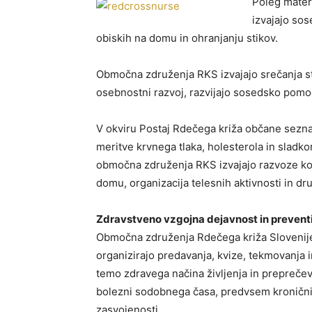
Poleg materi
izvajajo sos
obiskih na domu in ohranjanju stikov.
Območna združenja RKS izvajajo srečanja s
osebnostni razvoj, razvijajo sosedsko pomo
V okviru Postaj Rdečega križa občane sezna
meritve krvnega tlaka, holesterola in sladkor
območna združenja RKS izvajajo razvoze kosi
domu, organizacija telesnih aktivnosti in dr
Zdravstveno vzgojna dejavnost in prevent
Območna združenja Rdečega križa Slovenije 
organizirajo predavanja, kvize, tekmovanja 
temo zdravega načina življenja in prepreče
bolezni sodobnega časa, predvsem kroničnih
zasvojenosti.