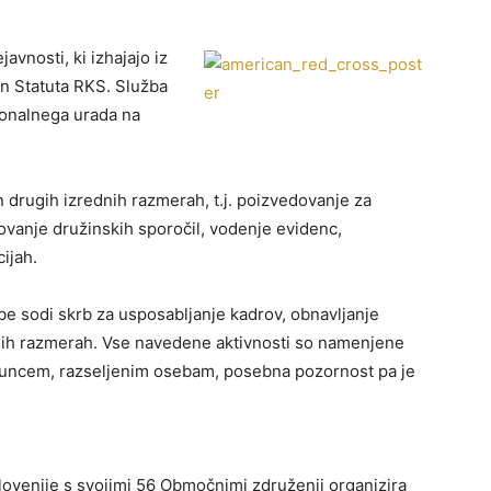
avnosti, ki izhajajo iz
in Statuta RKS. Služba
cionalnega urada na
n drugih izrednih razmerah, t.j. poizvedovanje za
ovanje družinskih sporočil, vodenje evidenc,
ijah.
sodi skrb za usposabljanje kadrov, obnavljanje
ednih razmerah. Vse navedene aktivnosti so namenjene
uncem, razseljenim osebam, posebna pozornost pa je
lovenije s svojimi 56 Območnimi združenji organizira