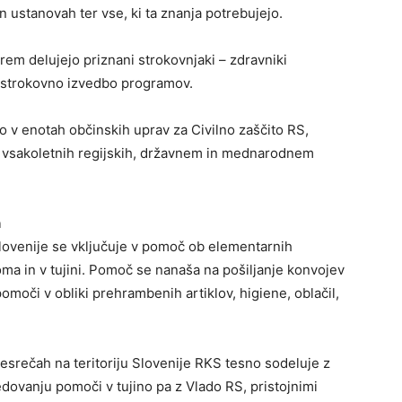
n ustanovah ter vse, ki ta znanja potrebujejo.
em delujejo priznani strokovnjaki – zdravniki
in strokovno izvedbo programov.
o v enotah občinskih uprav za Civilno zaščito RS,
na vsakoletnih regijskih, državnem in mednarodnem
h
Slovenije se vključuje v pomoč ob elementarnih
ma in v tujini. Pomoč se nanaša na pošiljanje konvojev
omoči v obliki prehrambenih artiklov, higiene, oblačil,
srečah na teritoriju Slovenije RKS tesno sodeluje z
edovanju pomoči v tujino pa z Vlado RS, pristojnimi