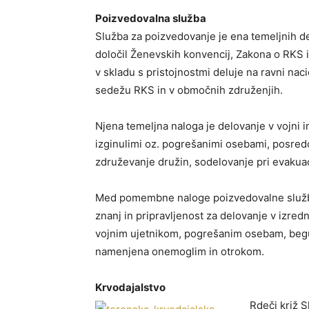
Poizvedovalna služba
Služba za poizvedovanje je ena temeljnih dej
določil Ženevskih konvencij, Zakona o RKS 
v skladu s pristojnostmi deluje na ravni na
sedežu RKS in v območnih združenjih.
Njena temeljna naloga je delovanje v vojni i
izginulimi oz. pogrešanimi osebami, posred
združevanje družin, sodelovanje pri evakuac
Med pomembne naloge poizvedovalne službe 
znanj in pripravljenost za delovanje v izr
vojnim ujetnikom, pogrešanim osebam, beg
namenjena onemoglim in otrokom.
Krvodajalstvo
Rdeči križ S