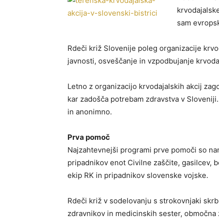
krvodajalske
sam evropsk
Rdeči križ Slovenije poleg organizacije krvod
javnosti, osveščanje in vzpodbujanje krvoda
Letno z organizacijo krvodajalskih akcij zago
kar zadošča potrebam zdravstva v Sloveniji. 
in anonimno.
Prva pomoč
Najzahtevnejši programi prve pomoči so na
pripadnikov enot Civilne zaščite, gasilcev, b
ekip RK in pripadnikov slovenske vojske.
Rdeči križ v sodelovanju s strokovnjaki skrb
zdravnikov in medicinskih sester, območna zd