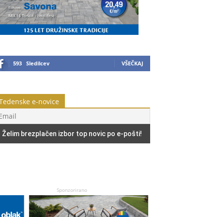
593
Sledilcev
VŠEČKAJ
Tedenske e-novice
Sponzorirano