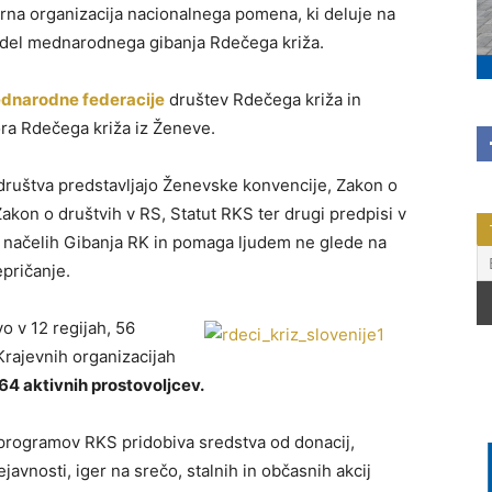
rna organizacija nacionalnega pomena, ki deluje na
i del mednarodnega gibanja Rdečega križa.
dnarodne federacije
društev Rdečega križa in
a Rdečega križa iz Ženeve.
društva predstavljajo Ženevske konvencije, Zakon o
Zakon o društvih v RS, Statut RKS ter drugi predpisi v
h načelih Gibanja RK in pomaga ljudem ne glede na
epričanje.
o v 12 regijah, 56
rajevnih organizacijah
64 aktivnih prostovoljcev.
 programov RKS pridobiva sredstva od donacij,
javnosti, iger na srečo, stalnih in občasnih akcij