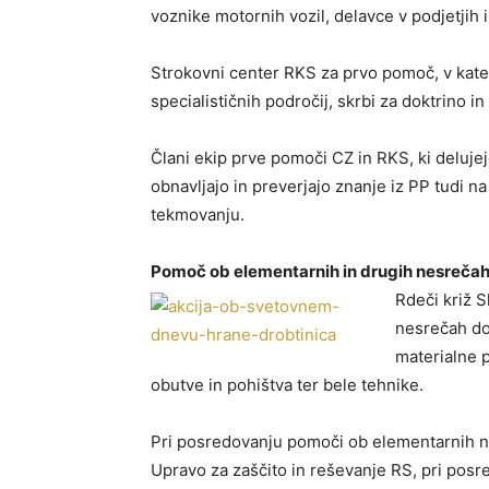
voznike motornih vozil, delavce v podjetjih i
Strokovni center RKS za prvo pomoč, v kater
specialističnih področij, skrbi za doktrino 
Člani ekip prve pomoči CZ in RKS, ki delujej
obnavljajo in preverjajo znanje iz PP tudi 
tekmovanju.
Pomoč ob elementarnih in drugih nesreča
Rdeči križ 
nesrečah do
materialne p
obutve in pohištva ter bele tehnike.
Pri posredovanju pomoči ob elementarnih ne
Upravo za zaščito in reševanje RS, pri posr