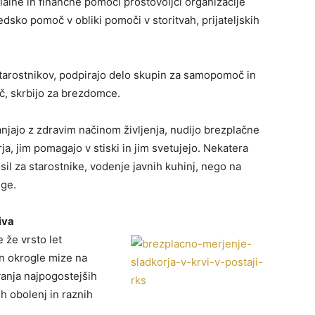
alne in finančne pomoči prostovoljci organizacije
edsko pomoč v obliki pomoči v storitvah, prijateljskih
tarostnikov, podpirajo delo skupin za samopomoč in
č, skrbijo za brezdomce.
njajo z zdravim načinom življenja, nudijo brezplačne
ja, jim pomagajo v stiski in jim svetujejo. Nekatera
l za starostnike, vodenje javnih kuhinj, nego na
uge.
iva
že vrsto let
in okrogle mize na
vanja najpogostejših
 obolenj in raznih