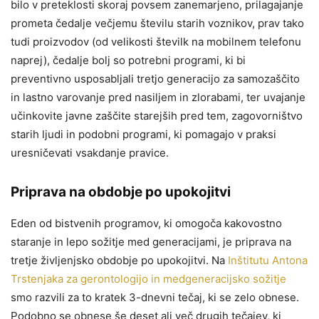
bilo v preteklosti skoraj povsem zanemarjeno, prilagajanje
prometa čedalje večjemu številu starih voznikov, prav tako
tudi proizvodov (od velikosti številk na mobilnem telefonu
naprej), čedalje bolj so potrebni programi, ki bi
preventivno usposabljali tretjo generacijo za samozaščito
in lastno varovanje pred nasiljem in zlorabami, ter uvajanje
učinkovite javne zaščite starejših pred tem, zagovorništvo
starih ljudi in podobni programi, ki pomagajo v praksi
uresničevati vsakdanje pravice.
Priprava na obdobje po upokojitvi
Eden od bistvenih programov, ki omogoča kakovostno
staranje in lepo sožitje med generacijami, je priprava na
tretje življenjsko obdobje po upokojitvi. Na
Inštitutu Antona
Trstenjaka za gerontologijo in medgeneracijsko sožitje
smo razvili za to kratek 3-dnevni tečaj, ki se zelo obnese.
Podobno se obnese še deset ali več drugih tečajev, ki