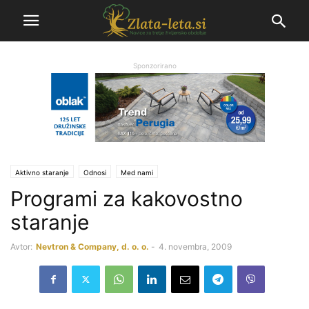
Sponzorirano
Aktivno staranje
Odnosi
Med nami
Programi za kakovostno
staranje
Avtor:
Nevtron & Company, d. o. o.
-
4. novembra, 2009