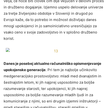
velja, če hoče biti človek čim dlje vključen v delovni proces
in družbeno dogajanje. Izjemno uspelo delovanje univerze
za tretje življenjsko obdobje v Sloveniji in drugod po
Evropi kaže, da to potrebo in možnost doživljajo danes
mnogi upokojenci in jo samoiniciativno uresničujejo za
vsako ceno v svoje zadovoljstvo in v splošno družbeno
korist.
Danes je posebej aktualno računalniško opismenjevanje
upokojenske generacije
. Pri tem je najbolje učinkovito
medgeneracijsko prostovoljstvo: mladi med dvanajstim in
šestnajstim letom, ki jih najprej usposobimo za boljše
razumevanje starosti, ter upokojenci, ki jih naprej
usposobimo za boljše razumevanje mladih ljudi in za
komuniciranje z njimi, so eni drugim izjemni inštruktorji –
mladi starejšim v računalništvu, starejši mlajšim v