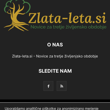
O NAS
Zlata-leta.si - Novice za tretje življenjsko obdobje
SLEDITE NAM
Splošni pogoji
Piškotki
Politika zasebnosti
Uporabljamo analitične piškotke za anonimizirano merjenje