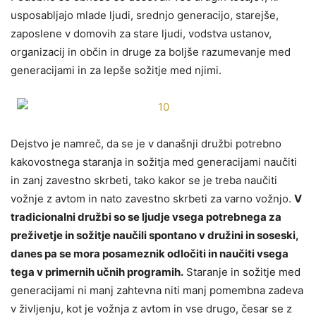
usposabljajo mlade ljudi, srednjo generacijo, starejše,
zaposlene v domovih za stare ljudi, vodstva ustanov,
organizacij in občin in druge za boljše razumevanje med
generacijami in za lepše sožitje med njimi.
Dejstvo je namreč, da se je v današnji družbi potrebno
kakovostnega staranja in sožitja med generacijami naučiti
in zanj zavestno skrbeti, tako kakor se je treba naučiti
vožnje z avtom in nato zavestno skrbeti za varno vožnjo.
V
tradicionalni družbi so se ljudje vsega potrebnega za
preživetje in sožitje naučili spontano v družini in soseski,
danes pa se mora posameznik odločiti in naučiti vsega
tega v primernih učnih programih.
Staranje in sožitje med
generacijami ni manj zahtevna niti manj pomembna zadeva
v življenju, kot je vožnja z avtom in vse drugo, česar se z