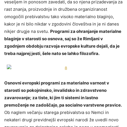
veseljem in ponosom zavedati, da so njena prizadevanja za
rast znanja, proizvodnje in družbena organiziranost
omogočili prebivalstvu tako visoko materialno blaginjo,
kakor je ni bilo nikdar v zgodovini človeštva in je ni danes
nikjer drugje na svetu.
Programi za ohranjanje materialne
blaginje v starosti so osnova, saj so že Rimljani v
zgodnjem obdobju razvoja evropske kulture dejali, da je
treba najprej jesti, šele nato se lahko filozofira.
Osnovni evropski programi za materialno varnost v
starosti so pokojninsko, invalidsko in zdravstveno
zavarovanje; za tiste, ki jim ti sistemi in lastno
premoženje ne zadoščajo, pa socialno varstvene pravice.
Ob naglem večanju starega prebivalstva so Nemci in
nekateri drugi previdnejši evropski narodi že uvedli novo