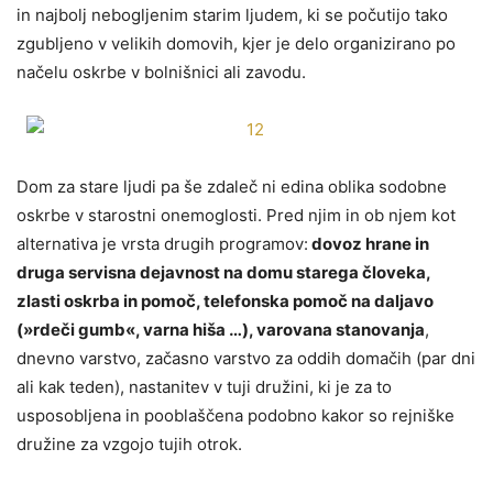
in najbolj nebogljenim starim ljudem, ki se počutijo tako
zgubljeno v velikih domovih, kjer je delo organizirano po
načelu oskrbe v bolnišnici ali zavodu.
Dom za stare ljudi pa še zdaleč ni edina oblika sodobne
oskrbe v starostni onemoglosti. Pred njim in ob njem kot
alternativa je vrsta drugih programov:
dovoz hrane in
druga servisna dejavnost na domu starega človeka,
zlasti oskrba in pomoč, telefonska pomoč na daljavo
(»rdeči gumb«, varna hiša …), varovana stanovanja
,
dnevno varstvo, začasno varstvo za oddih domačih (par dni
ali kak teden), nastanitev v tuji družini, ki je za to
usposobljena in pooblaščena podobno kakor so rejniške
družine za vzgojo tujih otrok.