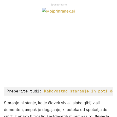
Sponzorirano
Preberite tudi: 
Kakovostno staranje in poti do 
Staranje ni stanje, ko je človek siv ali slabo gibljiv ali
dementen, ampak je dogajanje, ki poteka od spočetja do
smrti z enako hitrostjo šestdesetih minut na uro.
Seveda