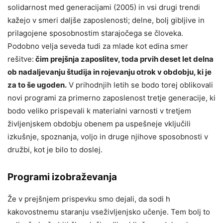
solidarnost med generacijami (2005) in vsi drugi trendi
kažejo v smeri daljše zaposlenosti; delne, bolj gibljive in
prilagojene sposobnostim starajočega se človeka.
Podobno velja seveda tudi za mlade kot edina smer
rešitve:
čim prejšnja zaposlitev, toda prvih deset let delna
ob nadaljevanju študija in rojevanju otrok v obdobju, ki je
za to še ugoden.
V prihodnjih letih se bodo torej oblikovali
novi programi za primerno zaposlenost tretje generacije, ki
bodo veliko prispevali k materialni varnosti v tretjem
življenjskem obdobju obenem pa uspešneje vključili
izkušnje, spoznanja, voljo in druge njihove sposobnosti v
družbi, kot je bilo to doslej.
Programi izobraževanja
Že v prejšnjem prispevku smo dejali, da sodi h
kakovostnemu staranju vseživljenjsko učenje. Tem bolj to