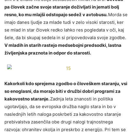
pa človek začne svoje staranje doživljati in jemati bolj
resno, ko mu mlajši odstopajo sedež v avtobusu.
Morda se
imajo danes ljudje za mlade tudi v zelo visoki starosti, ker
se mlad in star človek redko lahko res pogledata v oči, kaj
šele, da bi skupaj sedela in si pripovedovala svoje zgodbe.
V mladih in starih rastejo medsebojni predsodki, lastna
življenjska praznota in odpor do starosti.
Kakorkoli kdo sprejema zgodbo o človeškem staranju, vsi
so enoglasni, da morajo biti v družbi dobri programi za
kakovostno staranje.
Zadnja leta znanosti in politika
ugotavljajo, da se evropska družba naglo stara in bo v
naslednjih letih naloga poskrbeti za kakovostno staranje
prebivalstva zasenčila obe drugi nalogi trajnostnega
razvoja: ohranitev okolja in preskrbo z energijo. Pri tem se