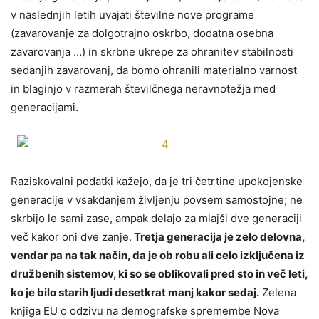
v naslednjih letih uvajati številne nove programe
(zavarovanje za dolgotrajno oskrbo, dodatna osebna
zavarovanja …) in skrbne ukrepe za ohranitev stabilnosti
sedanjih zavarovanj, da bomo ohranili materialno varnost
in blaginjo v razmerah številčnega neravnotežja med
generacijami.
Raziskovalni podatki kažejo, da je tri četrtine upokojenske
generacije v vsakdanjem življenju povsem samostojne; ne
skrbijo le sami zase, ampak delajo za mlajši dve generaciji
več kakor oni dve zanje.
Tretja generacija je zelo delovna,
vendar pa na tak način, da je ob robu ali celo izključena iz
družbenih sistemov, ki so se oblikovali pred sto in več leti,
ko je bilo starih ljudi desetkrat manj kakor sedaj.
Zelena
knjiga EU o odzivu na demografske spremembe Nova