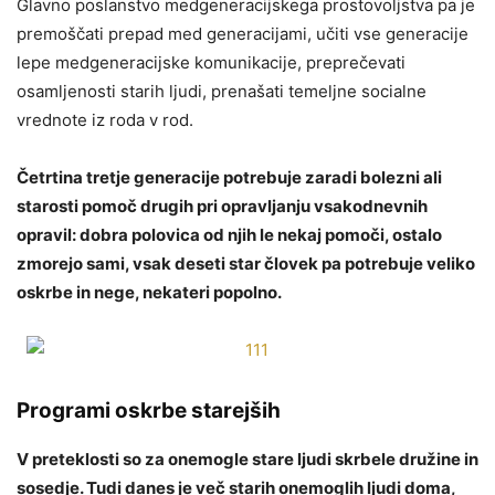
Glavno poslanstvo medgeneracijskega prostovoljstva pa je
premoščati prepad med generacijami, učiti vse generacije
lepe medgeneracijske komunikacije, preprečevati
osamljenosti starih ljudi, prenašati temeljne socialne
vrednote iz roda v rod.
Četrtina tretje generacije potrebuje zaradi bolezni ali
starosti pomoč drugih pri opravljanju vsakodnevnih
opravil: dobra polovica od njih le nekaj pomoči, ostalo
zmorejo sami, vsak deseti star človek pa potrebuje veliko
oskrbe in nege, nekateri popolno.
Programi oskrbe starejših
V preteklosti so za onemogle stare ljudi skrbele družine in
sosedje. Tudi danes je več starih onemoglih ljudi doma,