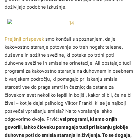
doživljajo podobne izkušnje.
Prejšnji prispevek
smo končali s spoznanjem, da je
kakovostno staranje potovanje po treh nogah: telesne,
duševne in sožitne svežine, ki poteka po trdni poti
duhovne svežine in smiselne orinetacije. Ali obstajajo tudi
programi za kakovostno staranje na duhovnem in osebnem
bivanjskem področju, ki pomagajo pri iskanju smisla
starosti vse do praga smrti in čeznjo; da ostane za
človekom svet nekoliko lepši in boljši, kakor bi bil, če ne bi
živel – kot je dejal psiholog Viktor Frankl, ki se je najbolj
posvečal vprašanju smisla? Na to vprašanje lahko
odgovorimo dvoje. Prvič:
vsi programi, ki smo o njih
govorili, lahko človeku pomagajo tudi pri iskanju globlje
duhovne poti do smisla staranja in življenja. To se dogaja,