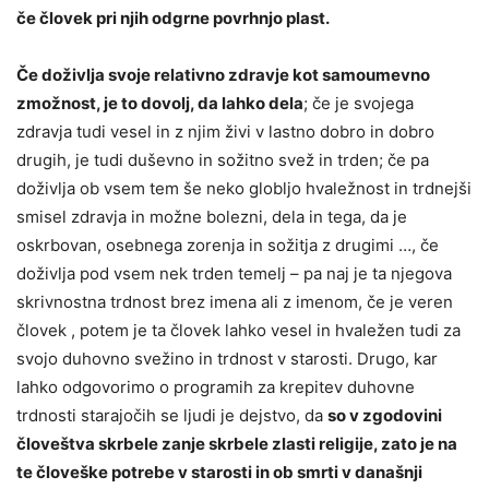
če človek pri njih odgrne povrhnjo plast.
Če doživlja svoje relativno zdravje kot samoumevno
zmožnost, je to dovolj, da lahko dela
; če je svojega
zdravja tudi vesel in z njim živi v lastno dobro in dobro
drugih, je tudi duševno in sožitno svež in trden; če pa
doživlja ob vsem tem še neko globljo hvaležnost in trdnejši
smisel zdravja in možne bolezni, dela in tega, da je
oskrbovan, osebnega zorenja in sožitja z drugimi …, če
doživlja pod vsem nek trden temelj – pa naj je ta njegova
skrivnostna trdnost brez imena ali z imenom, če je veren
človek , potem je ta človek lahko vesel in hvaležen tudi za
svojo duhovno svežino in trdnost v starosti. Drugo, kar
lahko odgovorimo o programih za krepitev duhovne
trdnosti starajočih se ljudi je dejstvo, da
so v zgodovini
človeštva skrbele zanje skrbele zlasti religije, zato je na
te človeške potrebe v starosti in ob smrti v današnji