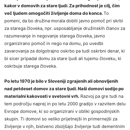
kakor v domovih za stare ljudi. Za prihodnost je cilj, čim
več ljudem omogočiti življenje doma do konca.
To
pomeni, da bo družina morala dobiti javno pomoč pri skrbi
za starega človeka, npr. usposabljanje družinskih članov za
razumevanje in negovanje starega človeka, javno
organizirano pomoč in nego na domu, po uvedbi
zavarovanja za dolgotrajno oskrbo pa tudi oskrbni denar, ki
bi sicer pripadal domu za stare ljudi ali tujemu človeku, ki
oskrbuje starega človeka.
Po letu 1970 je bilo v Sloveniji zgrajenih ali obnovljenih
nad petdeset domov za stare ljudi. Naši domovi sodijo po
materialni kakovosti v svetovni vrh.
Razvoj pa gre tudi na
tem področju naprej in po letu 2000 gradijo v razvitem delu
Evrope domove, ki so organizirani v obliki gospodinjskih
skupin. Ti domovi so veliko prijetnejši in primernejši za
življenje v njih, bistveno zboljšajo življenje tudi dementnim