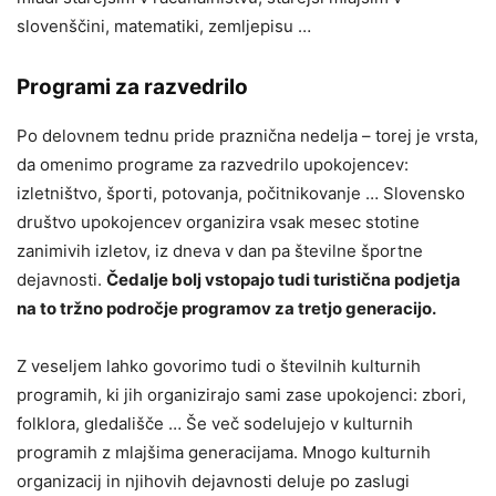
slovenščini, matematiki, zemljepisu …
Programi za razvedrilo
Po delovnem tednu pride praznična nedelja – torej je vrsta,
da omenimo programe za razvedrilo upokojencev:
izletništvo, športi, potovanja, počitnikovanje … Slovensko
društvo upokojencev organizira vsak mesec stotine
zanimivih izletov, iz dneva v dan pa številne športne
dejavnosti.
Čedalje bolj vstopajo tudi turistična podjetja
na to tržno področje programov za tretjo generacijo.
Z veseljem lahko govorimo tudi o številnih kulturnih
programih, ki jih organizirajo sami zase upokojenci: zbori,
folklora, gledališče … Še več sodelujejo v kulturnih
programih z mlajšima generacijama. Mnogo kulturnih
organizacij in njihovih dejavnosti deluje po zaslugi