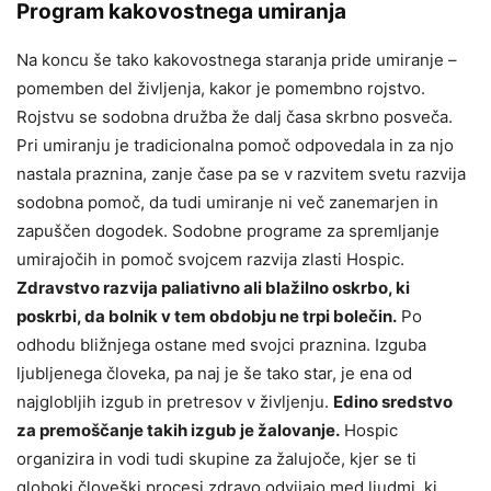
Program kakovostnega umiranja
Na koncu še tako kakovostnega staranja pride umiranje –
pomemben del življenja, kakor je pomembno rojstvo.
Rojstvu se sodobna družba že dalj časa skrbno posveča.
Pri umiranju je tradicionalna pomoč odpovedala in za njo
nastala praznina, zanje čase pa se v razvitem svetu razvija
sodobna pomoč, da tudi umiranje ni več zanemarjen in
zapuščen dogodek. Sodobne programe za spremljanje
umirajočih in pomoč svojcem razvija zlasti Hospic.
Zdravstvo razvija paliativno ali blažilno oskrbo, ki
poskrbi, da bolnik v tem obdobju ne trpi bolečin.
Po
odhodu bližnjega ostane med svojci praznina. Izguba
ljubljenega človeka, pa naj je še tako star, je ena od
najglobljih izgub in pretresov v življenju.
Edino sredstvo
za premoščanje takih izgub je žalovanje.
Hospic
organizira in vodi tudi skupine za žalujoče, kjer se ti
globoki človeški procesi zdravo odvijajo med ljudmi, ki