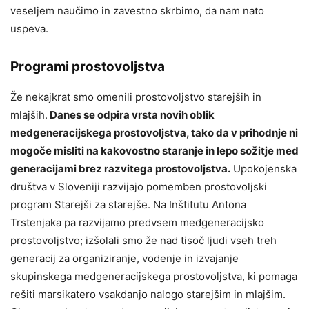
veseljem naučimo in zavestno skrbimo, da nam nato
uspeva.
Programi prostovoljstva
Že nekajkrat smo omenili prostovoljstvo starejših in
mlajših.
Danes se odpira vrsta novih oblik
medgeneracijskega prostovoljstva, tako da v prihodnje ni
mogoče misliti na kakovostno staranje in lepo sožitje med
generacijami brez razvitega prostovoljstva.
Upokojenska
društva v Sloveniji razvijajo pomemben prostovoljski
program Starejši za starejše. Na Inštitutu Antona
Trstenjaka pa razvijamo predvsem medgeneracijsko
prostovoljstvo; izšolali smo že nad tisoč ljudi vseh treh
generacij za organiziranje, vodenje in izvajanje
skupinskega medgeneracijskega prostovoljstva, ki pomaga
rešiti marsikatero vsakdanjo nalogo starejšim in mlajšim.