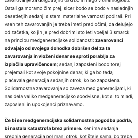
zavarovanje za dolgotrajno oskrbo in nego v onemoglosti.
Ostali ga moramo čim prej, sicer bodo se bodo v naslednjih
desetletjih sedanji sistemi materialne varnosti podirali. Pri
vseh teh zavarovanjih je treba imeti pred očimi, da delujejo
od začetka, ko jih je pred dobrimi sto leti vpeljal Bismarck,
na principu medgeneracijske solidanosti:
zavarovanci
odvajajo od svojega dohodka dobršen del za ta
zavarovanja in vloženi denar se sproti porablja za
izplačila upravičencem
; sedanji zaposleni bodo torej
prejemali kot svoje pokojnine denar, ki ga bo tedaj
plačevala generacija sedanjih otrok, ko bo zaposlena.
Solidarnostna zavarovanja so zaveza med generacijami, ki
nas dela veliko medgeneracijsko soodvisne, kot si to mladi,
zaposleni in upokojenci priznavamo.
Če bi se medgeneracijska solidarnostna pogodba podrla,
bi nastala katastrofa brez primere.
Ker ima sedanja
srednja generacija pol manj otrok, kot šteje sama, bo treba