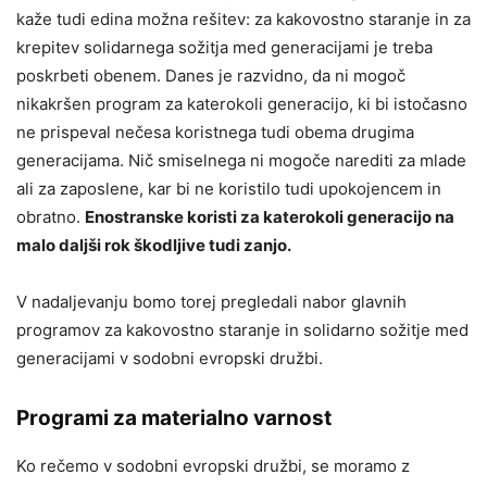
kaže tudi edina možna rešitev: za kakovostno staranje in za
krepitev solidarnega sožitja med generacijami je treba
poskrbeti obenem. Danes je razvidno, da ni mogoč
nikakršen program za katerokoli generacijo, ki bi istočasno
ne prispeval nečesa koristnega tudi obema drugima
generacijama. Nič smiselnega ni mogoče narediti za mlade
ali za zaposlene, kar bi ne koristilo tudi upokojencem in
obratno.
Enostranske koristi za katerokoli generacijo na
malo daljši rok škodljive tudi zanjo.
V nadaljevanju bomo torej pregledali nabor glavnih
programov za kakovostno staranje in solidarno sožitje med
generacijami v sodobni evropski družbi.
Programi za materialno varnost
Ko rečemo v sodobni evropski družbi, se moramo z