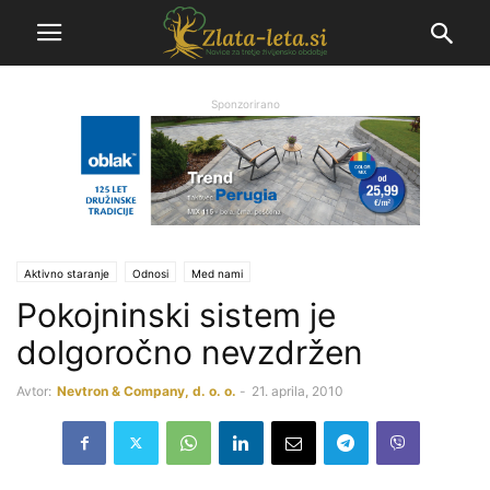
Sponzorirano
Aktivno staranje
Odnosi
Med nami
Pokojninski sistem je
dolgoročno nevzdržen
Avtor:
Nevtron & Company, d. o. o.
-
21. aprila, 2010