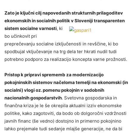
Z
ato je ključni cilj napovedanih strukturnih prilagoditev
ekonomskih in socialnih politik
v Sloveniji
transparenten
sistem socialne varnosti
, ki
bo učinkovit pri
preprečevanju socialne izključenosti in revščine, ki bo
spodbujal vključevanje na trg dela ter hkrati nudil tudi
potrebno podporo za realizacijo koncepta varne prožnosti.
Pristop k pripravi sprememb za modernizacijo
pokojninskih sistemov načeloma temelji na ekonomski (in
socialni) vlogi oz. pomenu pokojnin v sodobnih
nacionalnih gospodarstvih
. Svetovna gospodarska in
finančna kriza je le še okrepila aktualni izziv ekonomske
politike, kako zagotoviti, da bodo ob dolgoročni vzdržnosti
javnih financ (še vedno) dostojno in primerno pokojnino
lahko prejemale tudi sedanje mlajše generacije, ne da bi