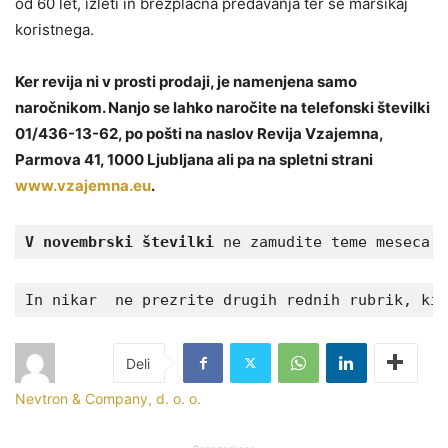
od 60 let, izleti in brezplačna predavanja ter še marsikaj
koristnega.
Ker revija ni v prosti prodaji, je namenjena samo
naročnikom. Nanjo se lahko naročite na telefonski številki
01/436-13-62, po pošti na naslov Revija Vzajemna,
Parmova 41, 1000 Ljubljana ali pa na spletni strani
www.vzajemna.eu
.
V novembrski številki
 ne zamudite teme meseca o
In nikar  ne prezrite drugih rednih rubrik, ki 
Nevtron & Company, d. o. o.