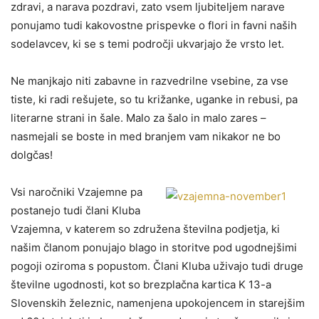
zdravi, a narava pozdravi, zato vsem ljubiteljem narave
ponujamo tudi kakovostne prispevke o flori in favni naših
sodelavcev, ki se s temi področji ukvarjajo že vrsto let.
Ne manjkajo niti zabavne in razvedrilne vsebine, za vse
tiste, ki radi rešujete, so tu križanke, uganke in rebusi, pa
literarne strani in šale. Malo za šalo in malo zares –
nasmejali se boste in med branjem vam nikakor ne bo
dolgčas!
Vsi naročniki Vzajemne pa
postanejo tudi člani Kluba
Vzajemna, v katerem so združena številna podjetja, ki
našim članom ponujajo blago in storitve pod ugodnejšimi
pogoji oziroma s popustom. Člani Kluba uživajo tudi druge
številne ugodnosti, kot so brezplačna kartica K 13-a
Slovenskih železnic, namenjena upokojencem in starejšim