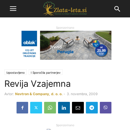
Sponzorirano
Izpostavljeno
Ι Sporočila partnerjev
Revija Vzajemna
Avtor:
Nevtron & Company, d. o. o.
-
3. novembra, 2009
Sponzorirano