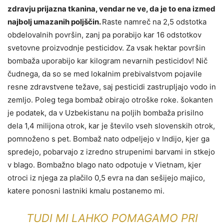
zdravju prijazna tkanina, vendar ne ve, da je to ena izmed
najbolj umazanih poljščin.
Raste namreč na 2,5 odstotka
obdelovalnih površin, zanj pa porabijo kar 16 odstotkov
svetovne proizvodnje pesticidov. Za vsak hektar površin
bombaža uporabijo kar kilogram nevarnih pesticidov! Nič
čudnega, da so se med lokalnim prebivalstvom pojavile
resne zdravstvene težave, saj pesticidi zastrupljajo vodo in
zemljo. Poleg tega bombaž obirajo otroške roke. šokanten
je podatek, da v Uzbekistanu na poljih bombaža prisilno
dela 1,4 milijona otrok, kar je število vseh slovenskih otrok,
pomnoženo s pet. Bombaž nato odpeljejo v Indijo, kjer ga
spredejo, pobarvajo z izredno strupenimi barvami in stkejo
v blago. Bombažno blago nato odpotuje v Vietnam, kjer
otroci iz njega za plačilo 0,5 evra na dan sešijejo majico,
katere ponosni lastniki kmalu postanemo mi.
TUDI MI LAHKO POMAGAMO PRI