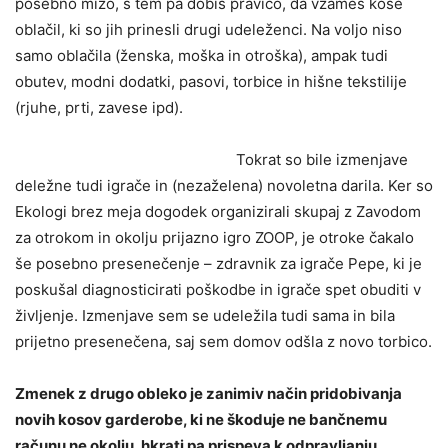
posebno mizo, s tem pa dobiš pravico, da vzameš kose
oblačil, ki so jih prinesli drugi udeleženci. Na voljo niso
samo oblačila (ženska, moška in otroška), ampak tudi
obutev, modni dodatki, pasovi, torbice in hišne tekstilije
(rjuhe, prti, zavese ipd).
Tokrat so bile izmenjave
deležne tudi igrače in (nezaželena) novoletna darila. Ker so
Ekologi brez meja dogodek organizirali skupaj z Zavodom
za otrokom in okolju prijazno igro ZOOP, je otroke čakalo
še posebno presenečenje – zdravnik za igrače Pepe, ki je
poskušal diagnosticirati poškodbe in igrače spet obuditi v
življenje. Izmenjave sem se udeležila tudi sama in bila
prijetno presenečena, saj sem domov odšla z novo torbico.
Zmenek z drugo obleko je zanimiv način pridobivanja
novih kosov garderobe, ki ne škoduje ne bančnemu
računu ne okolju, hkrati pa prispeva k odpravljanju