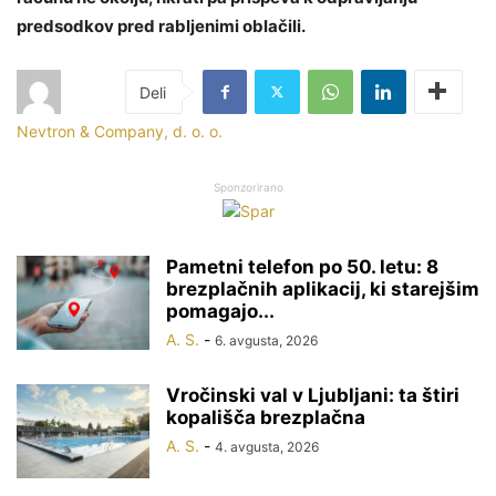
predsodkov pred rabljenimi oblačili.
Nevtron & Company, d. o. o.
Sponzorirano
Pametni telefon po 50. letu: 8
brezplačnih aplikacij, ki starejšim
pomagajo...
A. S.
-
6. avgusta, 2026
Vročinski val v Ljubljani: ta štiri
kopališča brezplačna
A. S.
-
4. avgusta, 2026