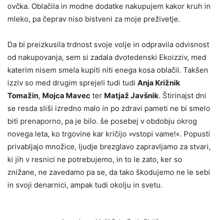
ovčka. Oblačila in modne dodatke nakupujem kakor kruh in
mleko, pa čeprav niso bistveni za moje preživetje.
Da bi preizkusila trdnost svoje volje in odpravila odvisnost
od nakupovanja, sem si zadala dvotedenski Ekoizziv, med
katerim nisem smela kupiti niti enega kosa oblačil. Takšen
izziv so med drugim sprejeli tudi tudi
Anja Križnik
Tomažin
,
Mojca Mavec
ter
Matjaž Javšnik
. Štirinajst dni
se resda sliši izredno malo in po zdravi pameti ne bi smelo
biti prenaporno, pa je bilo. še posebej v obdobju okrog
novega leta, ko trgovine kar kričijo »vstopi vame!«. Popusti
privabljajo množice, ljudje brezglavo zapravljamo za stvari,
ki jih v resnici ne potrebujemo, in to le zato, ker so
znižane, ne zavedamo pa se, da tako škodujemo ne le sebi
in svoji denarnici, ampak tudi okolju in svetu.