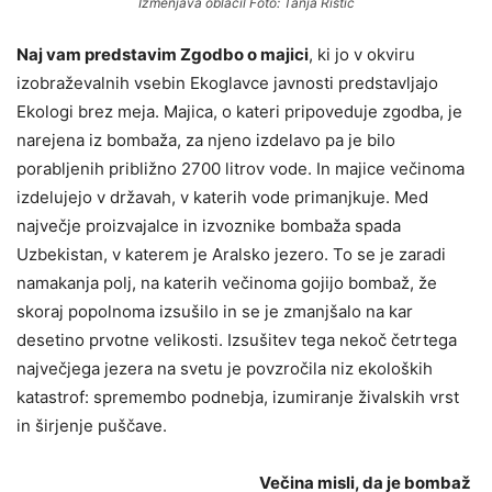
Izmenjava oblačil Foto: Tanja Ristič
Naj vam predstavim Zgodbo o majici
, ki jo v okviru
izobraževalnih vsebin Ekoglavce javnosti predstavljajo
Ekologi brez meja. Majica, o kateri pripoveduje zgodba, je
narejena iz bombaža, za njeno izdelavo pa je bilo
porabljenih približno 2700 litrov vode. In majice večinoma
izdelujejo v državah, v katerih vode primanjkuje. Med
največje proizvajalce in izvoznike bombaža spada
Uzbekistan, v katerem je Aralsko jezero. To se je zaradi
namakanja polj, na katerih večinoma gojijo bombaž, že
skoraj popolnoma izsušilo in se je zmanjšalo na kar
desetino prvotne velikosti. Izsušitev tega nekoč četrtega
največjega jezera na svetu je povzročila niz ekoloških
katastrof: spremembo podnebja, izumiranje živalskih vrst
in širjenje puščave.
Večina misli, da je bombaž