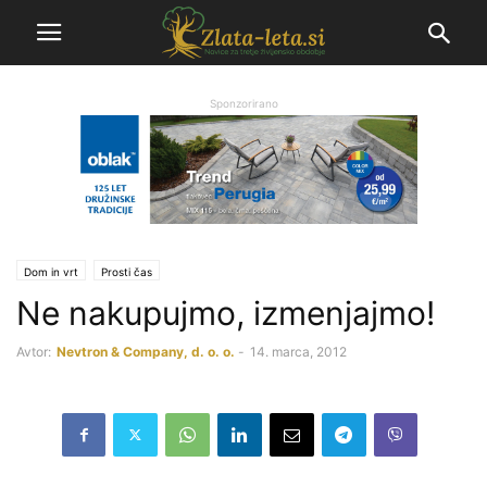
Sponzorirano
Dom in vrt
Prosti čas
Ne nakupujmo, izmenjajmo!
Avtor:
Nevtron & Company, d. o. o.
-
14. marca, 2012