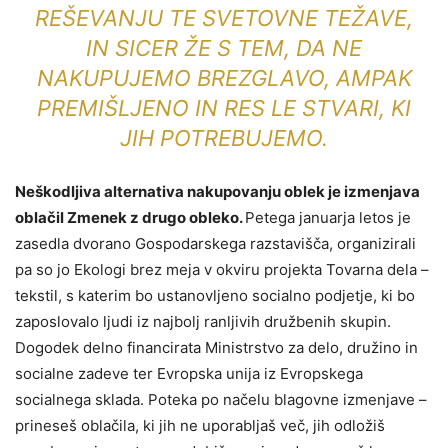
REŠEVANJU TE SVETOVNE TEŽAVE,
IN SICER ŽE S TEM, DA NE
NAKUPUJEMO BREZGLAVO, AMPAK
PREMIŠLJENO IN RES LE STVARI, KI
JIH POTREBUJEMO.
Neškodljiva alternativa nakupovanju oblek je izmenjava
oblačil Zmenek z drugo obleko.
Petega januarja letos je
zasedla dvorano Gospodarskega razstavišča, organizirali
pa so jo Ekologi brez meja v okviru projekta Tovarna dela –
tekstil, s katerim bo ustanovljeno socialno podjetje, ki bo
zaposlovalo ljudi iz najbolj ranljivih družbenih skupin.
Dogodek delno financirata Ministrstvo za delo, družino in
socialne zadeve ter Evropska unija iz Evropskega
socialnega sklada. Poteka po načelu blagovne izmenjave –
prineseš oblačila, ki jih ne uporabljaš več, jih odložiš