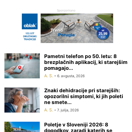
Sponzorirano
Pametni telefon po 50. letu: 8
brezplačnih aplikacij, ki starejšim
pomagajo...
A. S.
-
6. avgusta, 2026
Znaki dehidracije pri starejših:
opozorilni simptomi, ki jih poleti
ne smete...
A. S.
-
7. julija, 2026
Poletje v Sloveniji 2026: 8
dogodkov, zaradi katerih se