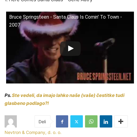
Bruce Springsteen - Santa Claus Is Comin' To Town -
2007
Ps.
Ste vedeli, da imajo lahko naše (vaše) čestitke tudi
glasbeno podlago?!
Nevtron & Company, d. o. o.