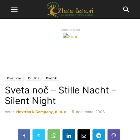
Sponzorirano
Prosti čas
Družina
Prazniki
Sveta noč – Stille Nacht –
Silent Night
Avtor:
Nevtron & Company, d. o. o.
-
5. decembra, 2008