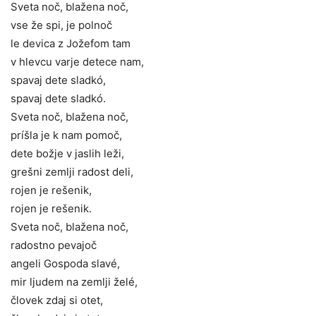
Sveta noč, blažena noč,
vse že spi, je polnoč
le devica z Jožefom tam
v hlevcu varje detece nam,
spavaj dete sladkó,
spavaj dete sladkó.
Sveta noč, blažena noč,
príšla je k nam pomoč,
dete božje v jaslih leži,
grešni zemlji radost deli,
rojen je rešenik,
rojen je rešenik.
Sveta noč, blažena noč,
radostno pevajoč
angeli Gospoda slavé,
mir ljudem na zemlji želé,
človek zdaj si otet,