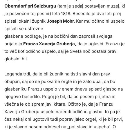
Oberndorf pri Salzburgu
(tam je sedaj postavljen muzej, ki
je posvečen tej pesmi) leta 1818. Besedilo je dve leti prej
spisal lokalni župnik
Joseph Mohr.
Ker mu očitno ni uspelo
spisati še ustrezne
glasbene podlage, je na božični dan zaprosil svojega
prijatelja
Franza Xaverja Gruberja,
da jo uglasbi. Franzu je
to več kot odlično uspelo, saj je Sveta noč postala pravi
globalni hit.
Legenda trdi, da je bil župnik na tisti slavni dan prav
obupan, saj so se pokvarile orgle in je zato upal, da bo
glasbeniku Franzu uspelo v enem dnevu spisati glasbo na
njegovo besedilo. Pogoj je bil, da bo pesem prijetna in
všečna le ob spremljavi kitare. Očitno je, da je Franzu
Xaverju Gruberju uspelo narediti odlično glasbo, to pa je
čez nekaj dni ugotovil tudi popravljalec orgel, ki je bil prvi,
ki je slavno pesem odnesel na „pot slave in uspeha”. O