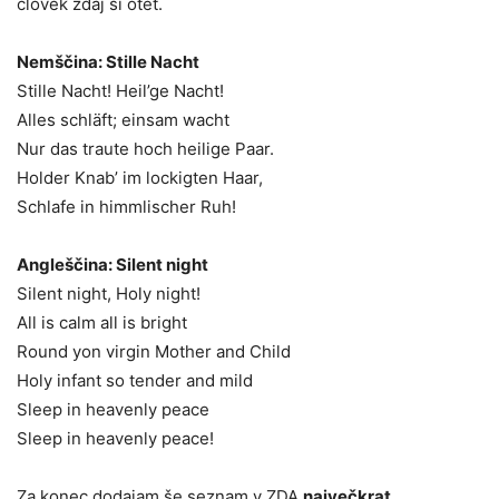
človek zdaj si otet.
Nemščina: Stille Nacht
Stille Nacht! Heil’ge Nacht!
Alles schläft; einsam wacht
Nur das traute hoch heilige Paar.
Holder Knab’ im lockigten Haar,
Schlafe in himmlischer Ruh!
Angleščina: Silent night
Silent night, Holy night!
All is calm all is bright
Round yon virgin Mother and Child
Holy infant so tender and mild
Sleep in heavenly peace
Sleep in heavenly peace!
Za konec dodajam še seznam v ZDA
največkrat