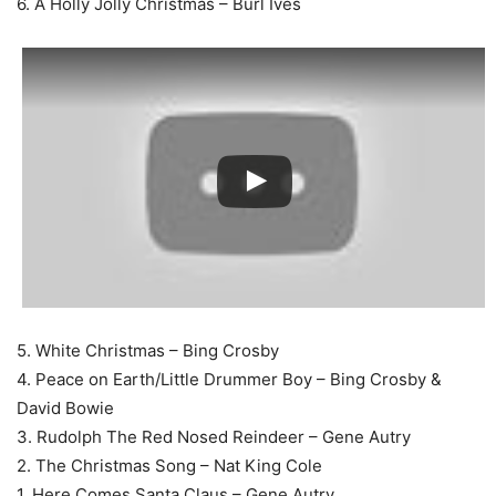
6. A Holly Jolly Christmas – Burl Ives
5. White Christmas – Bing Crosby
4. Peace on Earth/Little Drummer Boy – Bing Crosby &
David Bowie
3. Rudolph The Red Nosed Reindeer – Gene Autry
2. The Christmas Song – Nat King Cole
1. Here Comes Santa Claus – Gene Autry