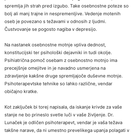
spremlja jih strah pred izgubo. Take osebnostne poteze so
bolj ali manj trajne in nespremenljive. Vedenje motenih
oseb je povezano s težavami v odnosih z ljudmi.
Čustvovanje se pogosto nagiba v depresijo.
Na nastanek osebnostne motnje vpliva dednost,
konstitucijski ter psihološki dejavniki in tudi okolje.
Psihiatrična pomoč osebam z osebnostno motnjo ima
precejšnje omejitve in je navadno usmerjena na
zdravljenje kakšne druge spremljajoče duševne motnje.
Psihoterapevtske tehnike so lahko različne, vendar
običajno kratke.
Kot zaključek bi torej napisala, da iskanje krivde za vaše
stanje ne bo prineslo svetle luči v vaše življenje. Dr.
Lunaček je odličen psihoterapevt, vendar je vaša težava
takšne narave, da ni umestno prevelikega upanja polagati v