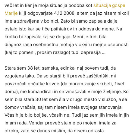
več let in ker je moja situacija podoba kot
situacija gospe
Marije
ki ji odgovarjate 4.12.2008, s tem da jaz nisem nikoli
imela zdravljena v bolnici. Zato bi samo zapisala da je
ostalo isto kar se tiče psihiatrov in odnosa do mene. Na
kratko bi zapisala kaj se dogaja. Meni je tudi bila
diagnozirana osebnostna motnja v okviru mejne osebnosti
(kaj to pomeni, prosim razlago) tudi depresija …
Stara sem 38 let, samska, edinka, naj povem tudi, da
vzgojena tako. Da so starši bili preveč zaščitniški, mi
povzročali občutke krivde (da moram zanje skrbeti, živeti
doma), me komandirali in se vmešavali v moje življenje. Ko
sem bila stara 30 let sem šla v drugo mesto v službo, a se
domov vračala, saj tam nisem imela svojega stanovanja.
Včasih je bilo boljše, včasih ne. Tudi jaz sem jih imela in jih
imam rada. Vendar preveč sta me po mojem imela za
otroka, zato še danes mislim, da nisem odrasla.