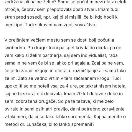
zadržana ali pa ne želim? Sama se počutim nezrela v celoti,
otročje, čeprav sem prepotovala dosti stvari. Imam tudi
strah pred sosedi, npr. kaj bi si mislili, če bi kdo hodil k
meni ipd. Tudi stikov nimam zgolj sovraštvo.
V prejšnjem večjem mestu sem se dosti bolj počutila
svobodno. Po drugi strani pa spet krivda do očeta, pa ne
vem kako si želim partnerja, saj sem individualist, rada
sama in ne vem če bi se lahko prilagajala. Zdaj pa ne vem,
če je to zaradi vzgoje in očeta to razmišljanje ali sama tako
želim. Zato se vedno vrtim v tem začaranem krogu. Tudi
upokojiti so me hoteli vsaj za 4 ure, pa takrat nisem hotela,
saj ne bi skoraj nič dobivala. Imam 20 let delovne dobe in
sem izobražena drugače. So pa te težave, ki me zelo
ovirajo in sami psihiatri pravijo, da ni potrebno zdravljenje
v taki meri, da bi se tako lahko spremenila. Kaj pa menite o
metodi dr. Lunačeka, bi to lahko spremenil?