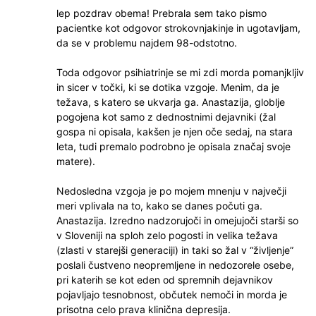
lep pozdrav obema! Prebrala sem tako pismo
pacientke kot odgovor strokovnjakinje in ugotavljam,
da se v problemu najdem 98-odstotno.
Toda odgovor psihiatrinje se mi zdi morda pomanjkljiv
in sicer v točki, ki se dotika vzgoje. Menim, da je
težava, s katero se ukvarja ga. Anastazija, globlje
pogojena kot samo z dednostnimi dejavniki (žal
gospa ni opisala, kakšen je njen oče sedaj, na stara
leta, tudi premalo podrobno je opisala značaj svoje
matere).
Nedosledna vzgoja je po mojem mnenju v največji
meri vplivala na to, kako se danes počuti ga.
Anastazija. Izredno nadzorujoči in omejujoči starši so
v Sloveniji na sploh zelo pogosti in velika težava
(zlasti v starejši generaciji) in taki so žal v “življenje”
poslali čustveno neopremljene in nedozorele osebe,
pri katerih se kot eden od spremnih dejavnikov
pojavljajo tesnobnost, občutek nemoči in morda je
prisotna celo prava klinična depresija.