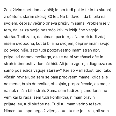
Zdaj živim spet doma v hiši; imam tudi pol le te in to skupaj
z očetom, starim skoraj 80 let. Ne bi dovolil da bi bila na
svojem, čeprav večino dneva preživim sama. Problem je v
tem, da jaz za svojo nesrečo krivim izključno vzgojo,
starša. Tudi za to, da nimam partnerja. Namreč tudi zdaj
nisem svobodna, kot bi bila na svojem, čeprav imam svojo
polovico hiše, zato tudi podzavestno imam strah npr.
pripeljati domov moškega, da se ne bi vmešaval oče in
strah intimnosti v domači hiši. Ali je ta zgornja diagnoza res
samo posledica vzgoje staršev? Ker so v mladosti tudi tako
včasih ravnali, da sem se bala predvsem mame, kričala je
na mene, brala dnevnike, obsojala, preprečevala, da me je
na nek način bilo strah. Sama sem tudi zdaj zmedena, ne
vem kaj bi rada, sem tudi konfliktna, nimam pravih
prijateljev, tudi službe ne. Tudi tu imam vedno težave.
Nimam tudi spolnega življenja, tudi tu me je strah, ali sem