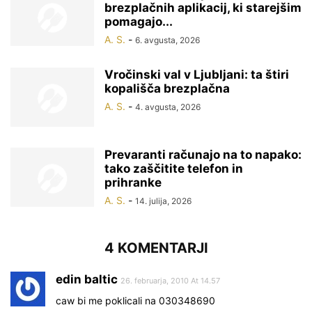
brezplačnih aplikacij, ki starejšim
pomagajo...
A. S.
-
6. avgusta, 2026
Vročinski val v Ljubljani: ta štiri
kopališča brezplačna
A. S.
-
4. avgusta, 2026
Prevaranti računajo na to napako:
tako zaščitite telefon in
prihranke
A. S.
-
14. julija, 2026
4 KOMENTARJI
edin baltic
26. februarja, 2010 At 14.57
caw bi me poklicali na 030348690