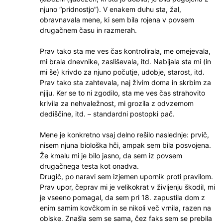
njuno “pridnostjo”). V enakem duhu sta, žal,
obravnavala mene, ki sem bila rojena v povsem
drugačnem času in razmerah.
Prav tako sta me ves čas kontrolirala, me omejevala,
mi brala dnevnike, zasliševala, itd. Nabijala sta mi (in
mi še) krivdo za njuno počutje, udobje, starost, itd.
Prav tako sta zahtevala, naj živim doma in skrbim za
njiju. Ker se to ni zgodilo, sta me ves čas strahovito
krivila za nehvaležnost, mi grozila z odvzemom
dediščine, itd. – standardni postopki pač.
Mene je konkretno vsaj delno rešilo naslednje: prvič,
nisem njuna biološka hči, ampak sem bila posvojena.
Že kmalu mi je bilo jasno, da sem iz povsem
drugačnega testa kot onadva.
Drugič, po naravi sem izjemen upornik proti pravilom.
Prav upor, čeprav mi je velikokrat v življenju škodil, mi
je vseeno pomagal, da sem pri 18. zapustila dom z
enim samim kovčkom in se nikoli več vrnila, razen na
obiske. Znašla sem se sama, čez faks sem se prebila