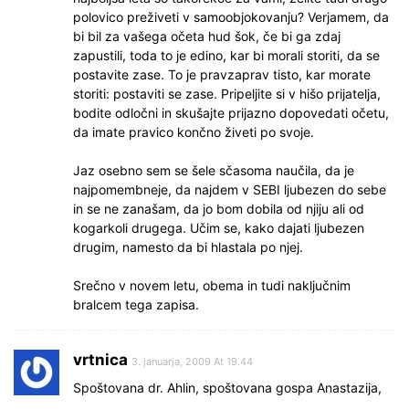
polovico preživeti v samoobjokovanju? Verjamem, da
bi bil za vašega očeta hud šok, če bi ga zdaj
zapustili, toda to je edino, kar bi morali storiti, da se
postavite zase. To je pravzaprav tisto, kar morate
storiti: postaviti se zase. Pripeljite si v hišo prijatelja,
bodite odločni in skušajte prijazno dopovedati očetu,
da imate pravico končno živeti po svoje.
Jaz osebno sem se šele sčasoma naučila, da je
najpomembneje, da najdem v SEBI ljubezen do sebe
in se ne zanašam, da jo bom dobila od njiju ali od
kogarkoli drugega. Učim se, kako dajati ljubezen
drugim, namesto da bi hlastala po njej.
Srečno v novem letu, obema in tudi naključnim
bralcem tega zapisa.
vrtnica
3. januarja, 2009 At 19.44
Spoštovana dr. Ahlin, spoštovana gospa Anastazija,