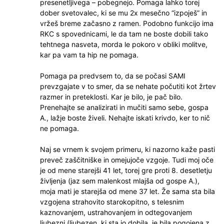
presenetljivega – pobegnejo. Pomaga lahko torej
dober svetovalec, ki se mu 2x mesečno “izpoješ” in
vržeš breme začasno z ramen. Podobno funkcijo ima
RKC s spovednicami, le da tam ne boste dobili tako
tehtnega nasveta, morda le pokoro v obliki molitve,
kar pa vam ta hip ne pomaga.
Pomaga pa predvsem to, da se počasi SAMI
prevzgajate v to smer, da se nehate počutiti kot žrtev
razmer in preteklosti. Kar je bilo, je pač bilo.
Prenehajte se analizirati in mučiti samo sebe, gospa
A., lažje boste živeli. Nehajte iskati krivdo, ker to nič
ne pomaga.
Naj se vrnem k svojem primeru, ki nazorno kaže pasti
preveč zaščitniške in omejujoče vzgoje. Tudi moj oče
je od mene starejši 41 let, torej gre proti 8. desetletju
življenja (jaz sem malenkost mlajša od gospe A.),
moja mati je starejša od mene 37 let. Že sama sta bila
vzgojena strahovito starokopitno, s telesnim
kaznovanjem, ustrahovanjem in odtegovanjem
ljubezni (ljubezen, ki sta jo dobila, je bila pogojena z