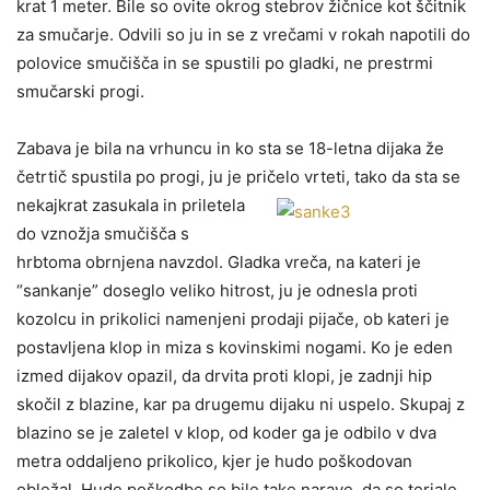
krat 1 meter. Bile so ovite okrog stebrov žičnice kot ščitnik
za smučarje. Odvili so ju in se z vrečami v rokah napotili do
polovice smučišča in se spustili po gladki, ne prestrmi
smučarski progi.
Zabava je bila na vrhuncu in ko sta se 18-letna dijaka že
četrtič spustila po progi, ju je pričelo vrteti, tako da sta se
nekajkrat zasukala in p
riletela
do vznožja smučišča s
hrbtoma obrnjena navzdol. Gladka vreča, na kateri je
“sankanje” doseglo veliko hitrost, ju je odnesla proti
kozolcu in prikolici namenjeni prodaji pijače, ob kateri je
postavljena klop in miza s kovinskimi nogami. Ko je eden
izmed dijakov opazil, da drvita proti klopi, je zadnji hip
skočil z blazine, kar pa drugemu dijaku ni uspelo. Skupaj z
blazino se je zaletel v klop, od koder ga je odbilo v dva
metra oddaljeno prikolico, kjer je hudo poškodovan
obležal. Hude poškodbe so bile take narave, da so terjale