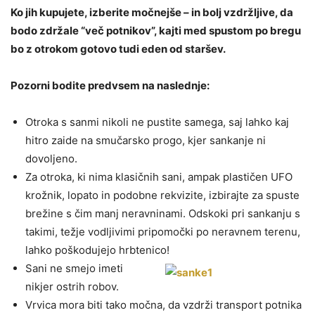
Ko jih kupujete, izberite močnejše – in bolj vzdržljive, da
bodo zdržale “več potnikov”, kajti med spustom po bregu
bo z otrokom gotovo tudi eden od staršev.
Pozorni bodite predvsem na naslednje:
Otroka s sanmi nikoli ne pustite samega, saj lahko kaj
hitro zaide na smučarsko progo, kjer sankanje ni
dovoljeno.
Za otroka, ki nima klasičnih sani, ampak plastičen UFO
krožnik, lopato in podobne rekvizite, izbirajte za spuste
brežine s čim manj neravninami. Odskoki pri sankanju s
takimi, težje vodljivimi pripomočki po neravnem terenu,
lahko poškodujejo hrbtenico!
Sani ne smejo imeti
nikjer ostrih robov.
Vrvica mora biti tako močna, da vzdrži transport potnika