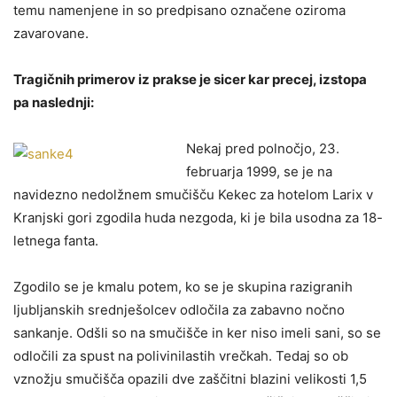
temu namenjene in so predpisano označene oziroma
zavarovane.
Tragičnih primerov iz prakse je sicer kar precej, izstopa
pa naslednji:
Nekaj pred polnočjo, 23.
februarja 1999, se je na
navidezno nedolžnem smučišču Kekec za hotelom Larix v
Kranjski gori zgodila huda nezgoda, ki je bila usodna za 18-
letnega fanta.
Zgodilo se je kmalu potem, ko se je skupina razigranih
ljubljanskih srednješolcev odločila za zabavno nočno
sankanje. Odšli so na smučišče in ker niso imeli sani, so se
odločili za spust na polivinilastih vrečkah. Tedaj so ob
vznožju smučišča opazili dve zaščitni blazini velikosti 1,5