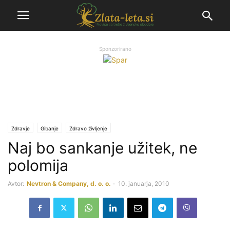
Sponzorirano
Zdravje
Gibanje
Zdravo življenje
Naj bo sankanje užitek, ne
polomija
Avtor:
Nevtron & Company, d. o. o.
-
10. januarja, 2010