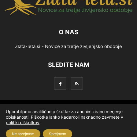
O NAS
Zlata-leta.si - Novice za tretje življenjsko obdobje
SLEDITE NAM
Splošni pogoji
Piškotki
Politika zasebnosti
Uporabljamo analitične piškotke za anonimizirano merjenje
obiskanosti. Piškotke lahko kadarkoli naknadno zavrnete v
Oglaševanje
Partnerji
Ekipa
Logotip
O podjetju
politiki piškotkov
.
Ne sprejmem
Sprejmem
© Nevtron & Company, d. o. o.