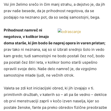
Vsi jim želimo srečo in čim manj strahu, a dejstvo je, da jih
prav naše besede, da je prihodnost negotova, da se
podajajo na neznano pot, da so sedaj samostojni, bega.
Prihodnost namreč ni
negotova, v kolikor imajo
doma starše, ki jim bodo še naprej opora in varen pristan;
prav tako ni neznana, saj so si izbrali srednjo šolo in vedo
kam gredo; tudi samostojni ne bodo postali čez noč, bodo
pa postali čez štiri leta, v kolikor bomo starši uspešno
opravili svoje delo. Naše delo namreč je, da vzgojimo
samostojne mlade ljudi, ne večnih otrok.
Valeta se zdi kot iniciacijski obred, ki jih izvajajo v ti.
primitivnih družbah, v katerih so – ali pa še vedno – deklice
ob prvi menstruaciji zaprli v kočo izven naselja, kjer so
postale ženske, fante pa preko obredov fizične preobrazbe