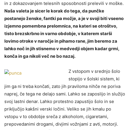
in z dokazovanjem telesnih sposobnosti prelevili v moške.
Naša valeta je sicer le korak do tega, da punčke
postanejo ženske, fantki pa možje, a je v svoji biti vseeno
izjemno pomembna prelomnica, na kateri se otroštvo,
tisto brezskrbno in varno obdobje, v katerem starši
lovimo otroke v naročje in pihamo rane, jim beremo za
lahko noč in jih stisnemo v medvedji objem kadar grmi,
konča in ga nikoli več ne bo nazaj.
Z vstopom v srednjo šolo
stopijo v šolski sistem, ki
jim ga ni treba končati, zato jih praviloma nihče ne poriva
naprej, če tega ne delajo sami. Lahko se zaposlijo in služijo
svoj lastni denar. Lahko protestno zapustijo šolo in se
priključijo kakšni verski ločini. Veliko se jih kmalu po
vstopu v to obdobje sreča z alkoholom, cigaretami,
prepovedanimi drogami, divjimi vožnjami z avti, motorji.