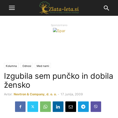
Sponzorirano
Kolumna
Odnosi
Med nami
Izgubila sem punčko in dobila
žensko
Avtor:
Nevtron & Company, d. o. o.
-
17. junija, 2009