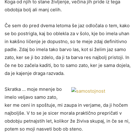
Koga od njih to stane življenje, večina jih pride iz tega
obdobja bolj ali manj celih.
Če sem do pred dvema letoma še jaz odločala o tem, kako
se bo postrigla, kaj bo oblekla za v šolo, kje bo imela uhan
in kakšno ličenje je dopustno, so te meje zdaj definitivno
padle. Zdaj bo imela tako barvo las, kot si želim jaz samo
zato, ker se ji bo zdelo, da ji ta barva res najbolj pristoji. In
če ne bo začela kaditi, bo to samo zato, ker je sama dojela,
da je kajenje draga razvada.
Skratka … moje mnenje bo
imelo veljavo samo zato,
ker me ceni in spoštuje, mi zaupa in verjame, da ji hočem
najboljše. V to se je sicer morala praktično prepričati v
obdobju petnajstih let, kolikor že živiva skupaj, in če se ni,
potem so moji nasveti bob ob steno.