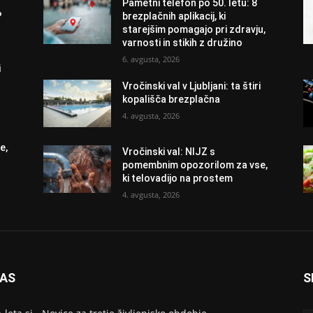
Pametni telefon po 50. letu: 8
?
brezplačnih aplikacij, ki
starejšim pomagajo pri zdravju,
varnosti in stikih z družino
6. avgusta, 2026
i
Vročinski val v Ljubljani: ta štiri
kopališča brezplačna
4. avgusta, 2026
e,
Vročinski val: NIJZ s
pomembnim opozorilom za vse,
ki telovadijo na prostem
4. avgusta, 2026
NAS
S