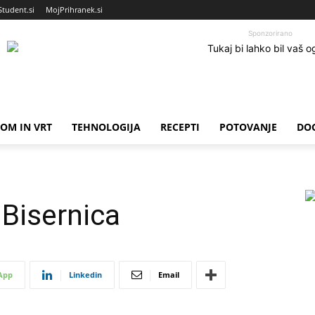
Student.si
MojPrihranek.si
Sponzorirano
OM IN VRT
TEHNOLOGIJA
RECEPTI
POTOVANJE
DO
Bisernica
App
Linkedin
Email