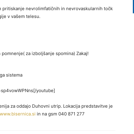
n pritiskanje nevrolimfatičnih in nevrovaskularnih točk
ije v vašem telesu.
n pomnenje( za izboljšanje spomina) Zakaj!
ega sistema
v=sp4vowWPNns[/youtube]
ija za oddajo Duhovni utrip. Lokacija predstavitve je
www.bisernica.si
in na gsm 040 871 277