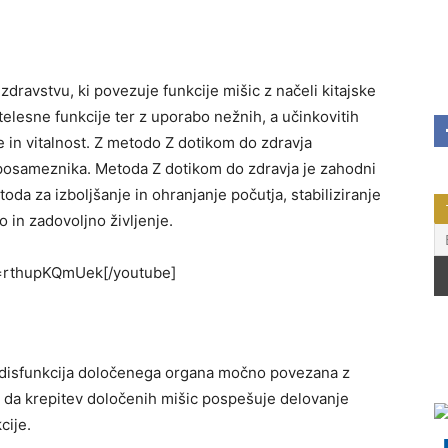
dravstvu, ki povezuje funkcije mišic z načeli kitajske
elesne funkcije ter z uporabo nežnih, a učinkovitih
e in vitalnost. Z metodo Z dotikom do zdravja
osameznika. Metoda Z dotikom do zdravja je zahodni
toda za izboljšanje in ohranjanje počutja, stabiliziranje
 in zadovoljno življenje.
v=rthupKQmUek[/youtube]
e disfunkcija določenega organa močno povezana z
: da krepitev določenih mišic pospešuje delovanje
cije.