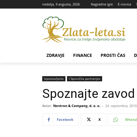
nedelja, 9 avgusta, 2026
Nagradne igre
E-novice
ZDRAVJE
FINANCE
PROSTI ČAS
D
Izpostavljeno
Ι Sporočila partnerjev
Spoznajte zavod 
Avtor:
Nevtron & Company, d. o. o.
-
24. septembra, 2010
Facebook
X
Whats