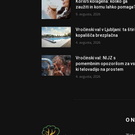
Koristi kolagena: koliko ga
zaužiti in komu lahko pomaga
9. avgusta, 2026
Vročinski val v Ljubljani: ta štir
kopališča brezplačna
4. avgusta, 2026
Vročinski val: NIJZ s
pomembnim opozorilom za vs
ki telovadijo na prostem
4. avgusta, 2026
O 