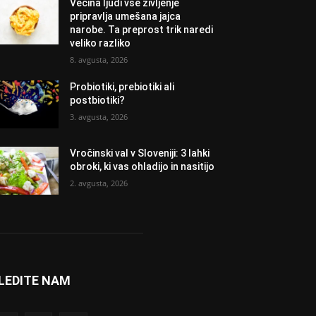
Večina ljudi vse življenje
pripravlja umešana jajca
narobe. Ta preprost trik naredi
veliko razliko
8. avgusta, 2026
Probiotiki, prebiotiki ali
postbiotiki?
3. avgusta, 2026
Vročinski val v Sloveniji: 3 lahki
obroki, ki vas ohladijo in nasitijo
2. avgusta, 2026
LEDITE NAM