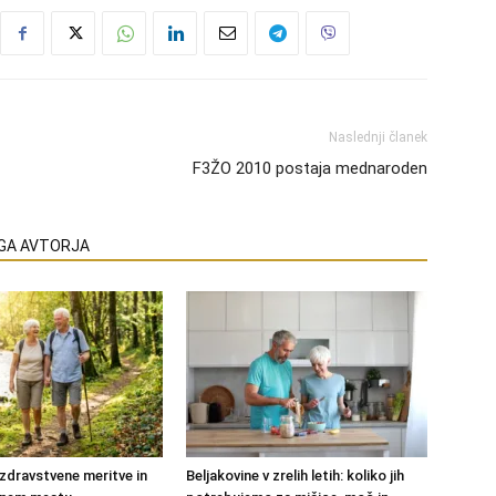
Naslednji članek
F3ŽO 2010 postaja mednaroden
EGA AVTORJA
zdravstvene meritve in
Beljakovine v zrelih letih: koliko jih