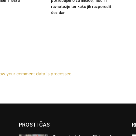
 enem mestu
potrebujemo za mišice, moč in
ravnotežje ter kako jih razporediti
čez dan
ow your comment data is processed.
PROSTI ČAS
R