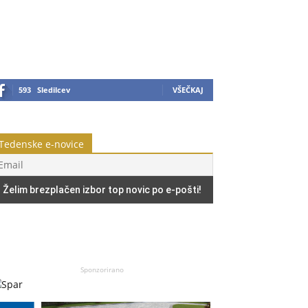
593
Sledilcev
VŠEČKAJ
Tedenske e-novice
Sponzorirano