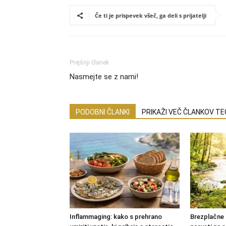
Če ti je prispevek všeč, ga deli s prijatelji
Prejšnji članek
Nasmejte se z nami!
PODOBNI ČLANKI
PRIKAŽI VEČ ČLANKOV T
Inflammaging: kako s prehrano
Brezplačne 