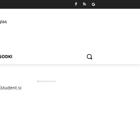
GODKI
Sponzorirano