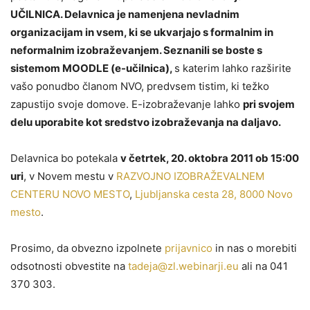
UČILNICA. Delavnica je namenjena nevladnim
organizacijam in vsem, ki se ukvarjajo s formalnim in
neformalnim izobraževanjem. Seznanili se boste s
sistemom MOODLE (e-učilnica),
s katerim lahko razširite
vašo ponudbo članom NVO, predvsem tistim, ki težko
zapustijo svoje domove. E-izobraževanje lahko
pri svojem
delu uporabite kot sredstvo izobraževanja na daljavo.
Delavnica bo potekala
v četrtek, 20. oktobra 2011 ob 15:00
uri
, v Novem mestu v
RAZVOJNO IZOBRAŽEVALNEM
CENTERU NOVO MESTO
,
Ljubljanska cesta 28, 8000 Novo
mesto
.
Prosimo, da obvezno izpolnete
prijavnico
in nas o morebiti
odsotnosti obvestite na
tadeja@zl.webinarji.eu
ali na 041
370 303.