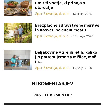
umiriti vnetje, ki prihaja s
starostjo
Spar Slovenija, d. o. o.
-
13. julija, 2026
Brezplačne zdravstvene meritve
in nasveti na enem mestu
Spar Slovenija, d. o. o.
-
30. junija, 2026
Beljakovine v zrelih letih: koliko
jih potrebujemo za mišice, moč
in...
Spar Slovenija, d. o. o.
-
11. junija, 2026
NI KOMENTARJEV
PUSTITE KOMENTAR