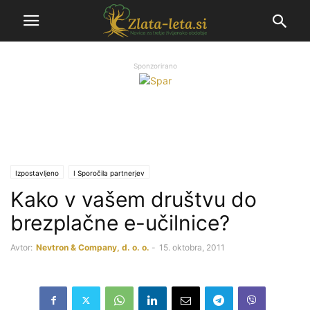
Sponzorirano
Izpostavljeno
Ι Sporočila partnerjev
Kako v vašem društvu do
brezplačne e-učilnice?
Avtor:
Nevtron & Company, d. o. o.
-
15. oktobra, 2011